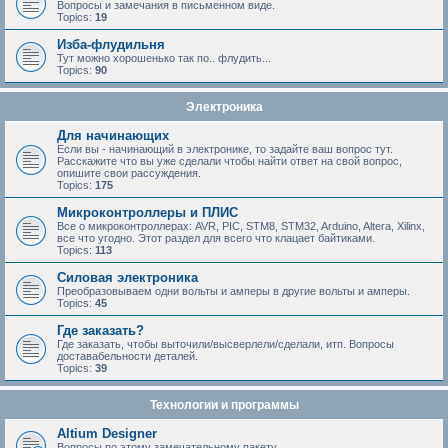
Вопросы и замечания в письменном виде.
Topics:
19
Изба-флудильня
Тут можно хорошенько так по.. флудить...
Topics:
90
Электроника
Для начинающих
Если вы - начинающий в электронике, то задайте ваш вопрос тут.
Расскажите что вы уже сделали чтобы найти ответ на свой вопрос,
опишите свои рассуждения.
Topics:
175
Микроконтроллеры и ПЛИС
Все о микроконтроллерах: AVR, PIC, STM8, STM32, Arduino, Altera, Xilinx,
все что угодно. Этот раздел для всего что клацает байтиками.
Topics:
113
Силовая электроника
Преобразовываем одни вольты и амперы в другие вольты и амперы.
Topics:
45
Где заказать?
Где заказать, чтобы выточили/высверлели/сделали, итп. Вопросы
доставабельности деталей.
Topics:
39
Технологии и программы
Altium Designer
Вопросы по этому замечательному пакету.