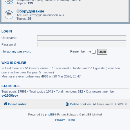
Topics:
199
Оборудование
Техника, которую выбираем мы.
Topics:
25
LOGIN
Username:
Password:
I forgot my password
Remember me
WHO IS ONLINE
In total there are
512
users online :: 1 registered, 0 hidden and 511 guests (based on
users active over the past 5 minutes)
Most users ever online was
4868
on 20 Mar 2026, 23:47
STATISTICS
Total posts
17861
• Total topics
1041
• Total members
612
• Our newest member
vy2809levy
Board index
Delete cookies
All times are
UTC+03:00
Powered by
phpBB
® Forum Software © phpBB Limited
Privacy
|
Terms