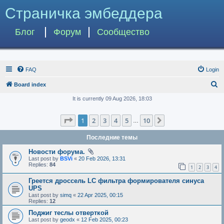
Страничка эмбеддера
Блог
Форум
Сообщество
FAQ
Login
S
Board index
e
It is currently 09 Aug 2026, 18:03
a
Page
1
of
10
1
2
3
4
5
10
Next
r
…
c
Последние темы
h
Новости форума.
Last post by
BSVi
«
20 Feb 2026, 13:31
Replies:
84
1
2
3
4
Греется дроссель LC фильтра формирователя синуса
UPS
Last post by
simq
«
22 Apr 2025, 00:15
Replies:
12
Поджиг теслы отверткой
Last post by
geodx
«
12 Feb 2025, 00:23