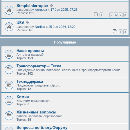
SimpleInterrupter
Last post by
igorgoga
«
17 Jan 2025, 07:26
Replies:
191
1
5
6
7
8
…
USA
Last post by
Nurflex
«
25 Jun 2024, 12:22
Replies:
45
1
2
Популярные
Наши проекты
А что мы делаем?
Topics:
153
Трансформаторы Тесла
Обсуждение общих вопросов, связанных с трансформаторами Тесла.
Topics:
102
Техподдержка
Поддержка продуктов tqfp.org
Topics:
12
Химия
Химичим помаленьку...
Topics:
6
Жизненные вопросы
работа, зарплата, образование...
Topics:
39
Вопросы по Блогу/Форуму