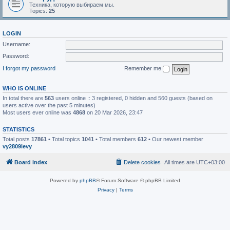
Техника, которую выбираем мы.
Topics:
25
LOGIN
Username:
Password:
I forgot my password
Remember me
WHO IS ONLINE
In total there are
563
users online :: 3 registered, 0 hidden and 560 guests (based on
users active over the past 5 minutes)
Most users ever online was
4868
on 20 Mar 2026, 23:47
STATISTICS
Total posts
17861
• Total topics
1041
• Total members
612
• Our newest member
vy2809levy
Board index
Delete cookies
All times are
UTC+03:00
Powered by
phpBB
® Forum Software © phpBB Limited
Privacy
|
Terms