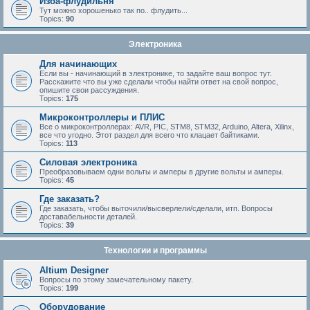
Изба-флудильня
Тут можно хорошенько так по.. флудить...
Topics:
90
Электроника
Для начинающих
Если вы - начинающий в электронике, то задайте ваш вопрос тут.
Расскажите что вы уже сделали чтобы найти ответ на свой вопрос,
опишите свои рассуждения.
Topics:
175
Микроконтроллеры и ПЛИС
Все о микроконтроллерах: AVR, PIC, STM8, STM32, Arduino, Altera, Xilinx,
все что угодно. Этот раздел для всего что клацает байтиками.
Topics:
113
Силовая электроника
Преобразовываем одни вольты и амперы в другие вольты и амперы.
Topics:
45
Где заказать?
Где заказать, чтобы выточили/высверлели/сделали, итп. Вопросы
доставабельности деталей.
Topics:
39
Технологии и программы
Altium Designer
Вопросы по этому замечательному пакету.
Topics:
199
Оборудование