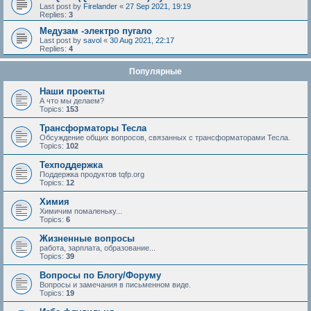
Last post by
Firelander
«
27 Sep 2021, 19:19
Replies:
3
Медузам -электро пугало
Last post by
savol
«
30 Aug 2021, 22:17
Replies:
4
Популярные
Наши проекты
А что мы делаем?
Topics:
153
Трансформаторы Тесла
Обсуждение общих вопросов, связанных с трансформаторами Тесла.
Topics:
102
Техподдержка
Поддержка продуктов tqfp.org
Topics:
12
Химия
Химичим помаленьку...
Topics:
6
Жизненные вопросы
работа, зарплата, образование...
Topics:
39
Вопросы по Блогу/Форуму
Вопросы и замечания в письменном виде.
Topics:
19