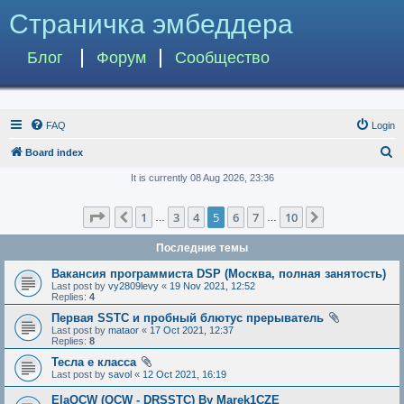
Страничка эмбеддера
Блог
Форум
Сообщество
FAQ
Login
S
Board index
e
It is currently 08 Aug 2026, 23:36
a
Page
5
of
10
1
3
4
5
6
7
10
Previous
Next
r
…
…
c
Последние темы
h
Вакансия программиста DSP (Москва, полная занятость)
Last post by
vy2809levy
«
19 Nov 2021, 12:52
Replies:
4
Первая SSTC и пробный блютус прерыватель
Last post by
mataor
«
17 Oct 2021, 12:37
Replies:
8
Тесла е класса
Last post by
savol
«
12 Oct 2021, 16:19
ElaQCW (QCW - DRSSTC) By Marek1CZE