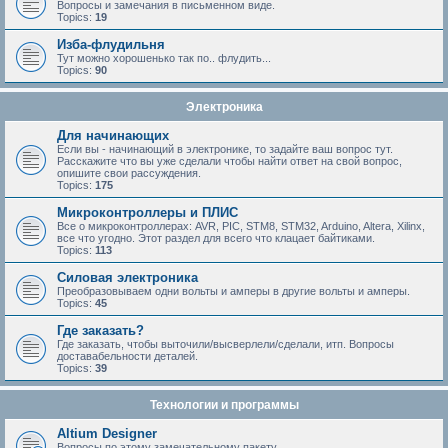
Вопросы и замечания в письменном виде.
Topics:
19
Изба-флудильня
Тут можно хорошенько так по.. флудить...
Topics:
90
Электроника
Для начинающих
Если вы - начинающий в электронике, то задайте ваш вопрос тут.
Расскажите что вы уже сделали чтобы найти ответ на свой вопрос,
опишите свои рассуждения.
Topics:
175
Микроконтроллеры и ПЛИС
Все о микроконтроллерах: AVR, PIC, STM8, STM32, Arduino, Altera, Xilinx,
все что угодно. Этот раздел для всего что клацает байтиками.
Topics:
113
Силовая электроника
Преобразовываем одни вольты и амперы в другие вольты и амперы.
Topics:
45
Где заказать?
Где заказать, чтобы выточили/высверлели/сделали, итп. Вопросы
доставабельности деталей.
Topics:
39
Технологии и программы
Altium Designer
Вопросы по этому замечательному пакету.