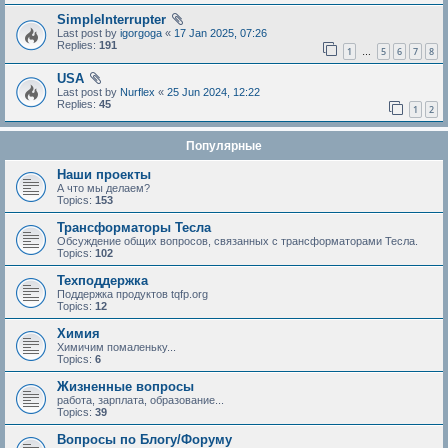
SimpleInterrupter
Last post by
igorgoga
«
17 Jan 2025, 07:26
Replies:
191
1
5
6
7
8
…
USA
Last post by
Nurflex
«
25 Jun 2024, 12:22
Replies:
45
1
2
Популярные
Наши проекты
А что мы делаем?
Topics:
153
Трансформаторы Тесла
Обсуждение общих вопросов, связанных с трансформаторами Тесла.
Topics:
102
Техподдержка
Поддержка продуктов tqfp.org
Topics:
12
Химия
Химичим помаленьку...
Topics:
6
Жизненные вопросы
работа, зарплата, образование...
Topics:
39
Вопросы по Блогу/Форуму