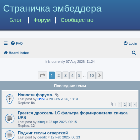
Страничка эмбеддера
Блог
Форум
Сообщество
FAQ
Login
S
Board index
e
It is currently 07 Aug 2026, 11:24
a
Page
1
of
10
1
2
3
4
5
10
Next
r
…
c
Последние темы
h
Новости форума.
Last post by
BSVi
«
20 Feb 2026, 13:31
Replies:
84
1
2
3
4
Греется дроссель LC фильтра формирователя синуса
UPS
Last post by
simq
«
22 Apr 2025, 00:15
Replies:
12
Поджиг теслы отверткой
Last post by
geodx
«
12 Feb 2025, 00:23