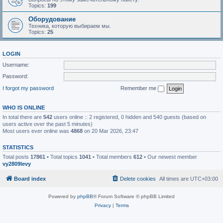
Topics:
199
Оборудование
Техника, которую выбираем мы.
Topics:
25
LOGIN
Username:
Password:
I forgot my password
Remember me
WHO IS ONLINE
In total there are
542
users online :: 2 registered, 0 hidden and 540 guests (based on
users active over the past 5 minutes)
Most users ever online was
4868
on 20 Mar 2026, 23:47
STATISTICS
Total posts
17861
• Total topics
1041
• Total members
612
• Our newest member
vy2809levy
Board index
Delete cookies
All times are
UTC+03:00
Powered by
phpBB
® Forum Software © phpBB Limited
Privacy
|
Terms