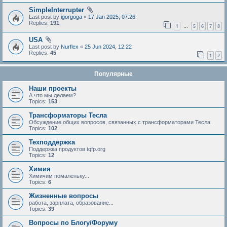
SimpleInterrupter
Last post by
igorgoga
«
17 Jan 2025, 07:26
Replies:
191
1
5
6
7
8
…
USA
Last post by
Nurflex
«
25 Jun 2024, 12:22
Replies:
45
1
2
Популярные
Наши проекты
А что мы делаем?
Topics:
153
Трансформаторы Тесла
Обсуждение общих вопросов, связанных с трансформаторами Тесла.
Topics:
102
Техподдержка
Поддержка продуктов tqfp.org
Topics:
12
Химия
Химичим помаленьку...
Topics:
6
Жизненные вопросы
работа, зарплата, образование...
Topics:
39
Вопросы по Блогу/Форуму