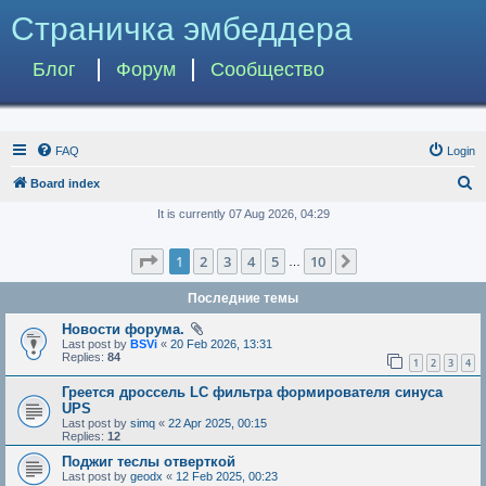
Страничка эмбеддера
Блог
Форум
Сообщество
FAQ
Login
S
Board index
e
It is currently 07 Aug 2026, 04:29
a
Page
1
of
10
1
2
3
4
5
10
Next
r
…
c
Последние темы
h
Новости форума.
Last post by
BSVi
«
20 Feb 2026, 13:31
Replies:
84
1
2
3
4
Греется дроссель LC фильтра формирователя синуса
UPS
Last post by
simq
«
22 Apr 2025, 00:15
Replies:
12
Поджиг теслы отверткой
Last post by
geodx
«
12 Feb 2025, 00:23