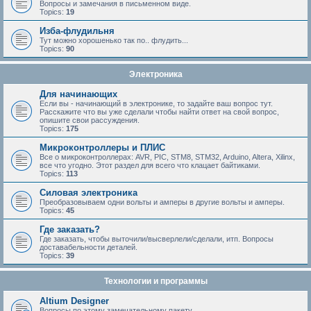
Вопросы и замечания в письменном виде.
Topics:
19
Изба-флудильня
Тут можно хорошенько так по.. флудить...
Topics:
90
Электроника
Для начинающих
Если вы - начинающий в электронике, то задайте ваш вопрос тут.
Расскажите что вы уже сделали чтобы найти ответ на свой вопрос,
опишите свои рассуждения.
Topics:
175
Микроконтроллеры и ПЛИС
Все о микроконтроллерах: AVR, PIC, STM8, STM32, Arduino, Altera, Xilinx,
все что угодно. Этот раздел для всего что клацает байтиками.
Topics:
113
Силовая электроника
Преобразовываем одни вольты и амперы в другие вольты и амперы.
Topics:
45
Где заказать?
Где заказать, чтобы выточили/высверлели/сделали, итп. Вопросы
доставабельности деталей.
Topics:
39
Технологии и программы
Altium Designer
Вопросы по этому замечательному пакету.