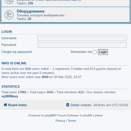
Topics:
199
Оборудование
Техника, которую выбираем мы.
Topics:
25
LOGIN
Username:
Password:
I forgot my password
Remember me
WHO IS ONLINE
In total there are
614
users online :: 1 registered, 0 hidden and 613 guests (based on
users active over the past 5 minutes)
Most users ever online was
4868
on 20 Mar 2026, 23:47
STATISTICS
Total posts
17861
• Total topics
1041
• Total members
612
• Our newest member
vy2809levy
Board index
Delete cookies
All times are
UTC+03:00
Powered by
phpBB
® Forum Software © phpBB Limited
Privacy
|
Terms