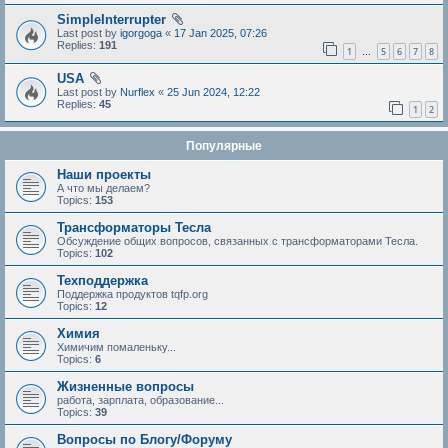
SimpleInterrupter
Last post by
igorgoga
«
17 Jan 2025, 07:26
Replies:
191
1
5
6
7
8
…
USA
Last post by
Nurflex
«
25 Jun 2024, 12:22
Replies:
45
1
2
Популярные
Наши проекты
А что мы делаем?
Topics:
153
Трансформаторы Тесла
Обсуждение общих вопросов, связанных с трансформаторами Тесла.
Topics:
102
Техподдержка
Поддержка продуктов tqfp.org
Topics:
12
Химия
Химичим помаленьку...
Topics:
6
Жизненные вопросы
работа, зарплата, образование...
Topics:
39
Вопросы по Блогу/Форуму