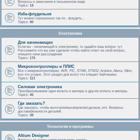
Вопросы и замечания в письменном виде.
Topics:
19
Изба-флудильня
Тут можно хорошенько так по.. флудить...
Topics:
90
Электроника
Для начинающих
Если вы - начинающий в электронике, то задайте ваш вопрос тут.
Расскажите что вы уже сделали чтобы найти ответ на свой вопрос,
опишите свои рассуждения.
Topics:
175
Микроконтроллеры и ПЛИС
Все о микроконтроллерах: AVR, PIC, STM8, STM32, Arduino, Altera, Xilinx,
все что угодно. Этот раздел для всего что клацает байтиками.
Topics:
113
Силовая электроника
Преобразовываем одни вольты и амперы в другие вольты и амперы.
Topics:
45
Где заказать?
Где заказать, чтобы выточили/высверлели/сделали, итп. Вопросы
доставабельности деталей.
Topics:
39
Технологии и программы
Altium Designer
Вопросы по этому замечательному пакету.