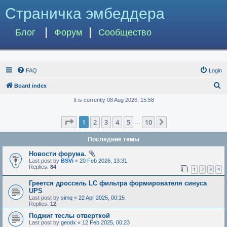
Страничка эмбеддера
Блог
Форум
Сообщество
FAQ
Login
S
Board index
e
It is currently 08 Aug 2026, 15:58
a
Page
1
of
10
1
2
3
4
5
10
Next
r
…
c
Последние темы
h
Новости форума.
Last post by
BSVi
«
20 Feb 2026, 13:31
Replies:
84
1
2
3
4
Греется дроссель LC фильтра формирователя синуса
UPS
Last post by
simq
«
22 Apr 2025, 00:15
Replies:
12
Поджиг теслы отверткой
Last post by
geodx
«
12 Feb 2025, 00:23