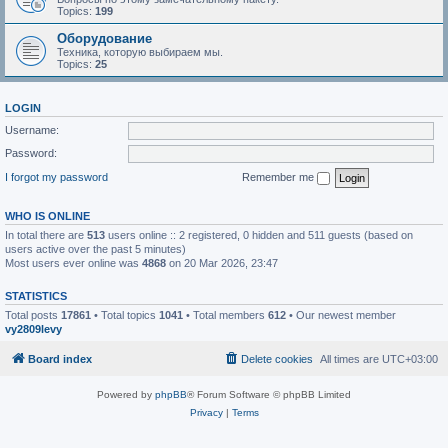
Topics:
199
Оборудование
Техника, которую выбираем мы.
Topics:
25
LOGIN
Username:
Password:
I forgot my password
Remember me
WHO IS ONLINE
In total there are
513
users online :: 2 registered, 0 hidden and 511 guests (based on
users active over the past 5 minutes)
Most users ever online was
4868
on 20 Mar 2026, 23:47
STATISTICS
Total posts
17861
• Total topics
1041
• Total members
612
• Our newest member
vy2809levy
Board index
Delete cookies
All times are
UTC+03:00
Powered by
phpBB
® Forum Software © phpBB Limited
Privacy
|
Terms