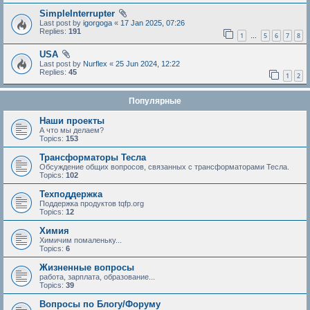
SimpleInterrupter
Last post by
igorgoga
«
17 Jan 2025, 07:26
Replies:
191
1
5
6
7
8
…
USA
Last post by
Nurflex
«
25 Jun 2024, 12:22
Replies:
45
1
2
Популярные
Наши проекты
А что мы делаем?
Topics:
153
Трансформаторы Тесла
Обсуждение общих вопросов, связанных с трансформаторами Тесла.
Topics:
102
Техподдержка
Поддержка продуктов tqfp.org
Topics:
12
Химия
Химичим помаленьку...
Topics:
6
Жизненные вопросы
работа, зарплата, образование...
Topics:
39
Вопросы по Блогу/Форуму