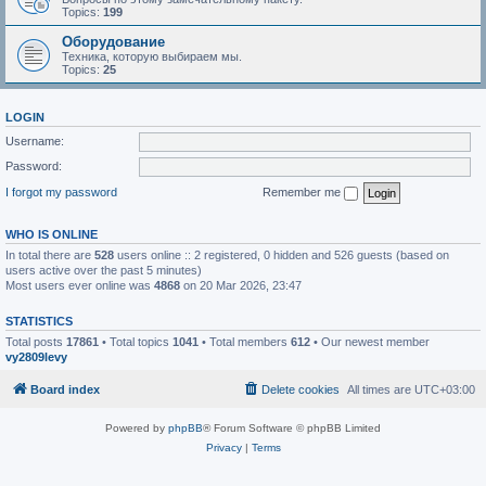
Topics:
199
Оборудование
Техника, которую выбираем мы.
Topics:
25
LOGIN
Username:
Password:
I forgot my password
Remember me
WHO IS ONLINE
In total there are
528
users online :: 2 registered, 0 hidden and 526 guests (based on
users active over the past 5 minutes)
Most users ever online was
4868
on 20 Mar 2026, 23:47
STATISTICS
Total posts
17861
• Total topics
1041
• Total members
612
• Our newest member
vy2809levy
Board index
Delete cookies
All times are
UTC+03:00
Powered by
phpBB
® Forum Software © phpBB Limited
Privacy
|
Terms