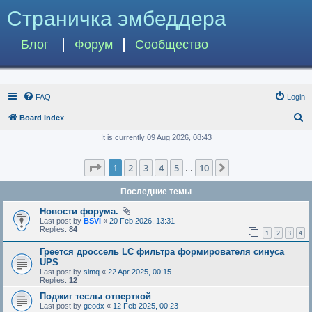
Страничка эмбеддера
Блог
Форум
Сообщество
FAQ
Login
S
Board index
e
It is currently 09 Aug 2026, 08:43
a
Page
1
of
10
1
2
3
4
5
10
Next
r
…
c
Последние темы
h
Новости форума.
Last post by
BSVi
«
20 Feb 2026, 13:31
Replies:
84
1
2
3
4
Греется дроссель LC фильтра формирователя синуса
UPS
Last post by
simq
«
22 Apr 2025, 00:15
Replies:
12
Поджиг теслы отверткой
Last post by
geodx
«
12 Feb 2025, 00:23