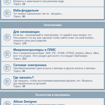
Вопросы и замечания в письменном виде.
Topics:
19
Изба-флудильня
Тут можно хорошенько так по.. флудить...
Topics:
90
Электроника
Для начинающих
Если вы - начинающий в электронике, то задайте ваш вопрос тут.
Расскажите что вы уже сделали чтобы найти ответ на свой вопрос,
опишите свои рассуждения.
Topics:
175
Микроконтроллеры и ПЛИС
Все о микроконтроллерах: AVR, PIC, STM8, STM32, Arduino, Altera, Xilinx,
все что угодно. Этот раздел для всего что клацает байтиками.
Topics:
113
Силовая электроника
Преобразовываем одни вольты и амперы в другие вольты и амперы.
Topics:
45
Где заказать?
Где заказать, чтобы выточили/высверлели/сделали, итп. Вопросы
доставабельности деталей.
Topics:
39
Технологии и программы
Altium Designer
Вопросы по этому замечательному пакету.