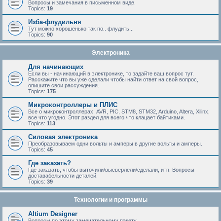
Вопросы и замечания в письменном виде.
Topics:
19
Изба-флудильня
Тут можно хорошенько так по.. флудить...
Topics:
90
Электроника
Для начинающих
Если вы - начинающий в электронике, то задайте ваш вопрос тут.
Расскажите что вы уже сделали чтобы найти ответ на свой вопрос,
опишите свои рассуждения.
Topics:
175
Микроконтроллеры и ПЛИС
Все о микроконтроллерах: AVR, PIC, STM8, STM32, Arduino, Altera, Xilinx,
все что угодно. Этот раздел для всего что клацает байтиками.
Topics:
113
Силовая электроника
Преобразовываем одни вольты и амперы в другие вольты и амперы.
Topics:
45
Где заказать?
Где заказать, чтобы выточили/высверлели/сделали, итп. Вопросы
доставабельности деталей.
Topics:
39
Технологии и программы
Altium Designer
Вопросы по этому замечательному пакету.