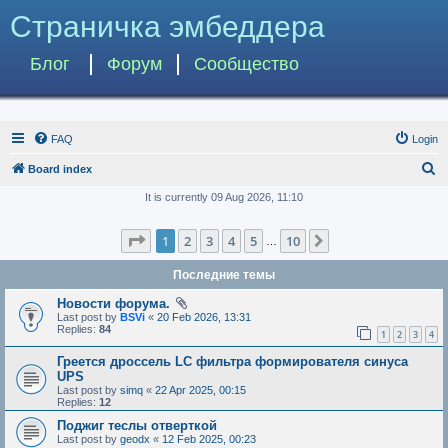
Страничка эмбеддера
Блог
Форум
Сообщество
FAQ
Login
S
Board index
e
It is currently 09 Aug 2026, 11:10
a
Page
1
of
10
1
2
3
4
5
10
Next
r
…
c
Последние темы
h
Новости форума.
Last post by
BSVi
«
20 Feb 2026, 13:31
Replies:
84
1
2
3
4
Греется дроссель LC фильтра формирователя синуса
UPS
Last post by
simq
«
22 Apr 2025, 00:15
Replies:
12
Поджиг теслы отверткой
Last post by
geodx
«
12 Feb 2025, 00:23