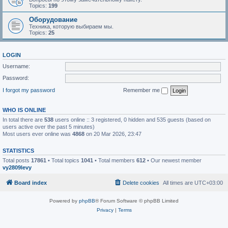
Topics:
199
Оборудование
Техника, которую выбираем мы.
Topics:
25
LOGIN
Username:
Password:
I forgot my password
Remember me
WHO IS ONLINE
In total there are
538
users online :: 3 registered, 0 hidden and 535 guests (based on
users active over the past 5 minutes)
Most users ever online was
4868
on 20 Mar 2026, 23:47
STATISTICS
Total posts
17861
• Total topics
1041
• Total members
612
• Our newest member
vy2809levy
Board index
Delete cookies
All times are
UTC+03:00
Powered by
phpBB
® Forum Software © phpBB Limited
Privacy
|
Terms