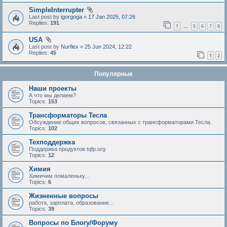
SimpleInterrupter
Last post by
igorgoga
«
17 Jan 2025, 07:26
Replies:
191
1
5
6
7
8
…
USA
Last post by
Nurflex
«
25 Jun 2024, 12:22
Replies:
45
1
2
Популярные
Наши проекты
А что мы делаем?
Topics:
153
Трансформаторы Тесла
Обсуждение общих вопросов, связанных с трансформаторами Тесла.
Topics:
102
Техподдержка
Поддержка продуктов tqfp.org
Topics:
12
Химия
Химичим помаленьку...
Topics:
6
Жизненные вопросы
работа, зарплата, образование...
Topics:
39
Вопросы по Блогу/Форуму