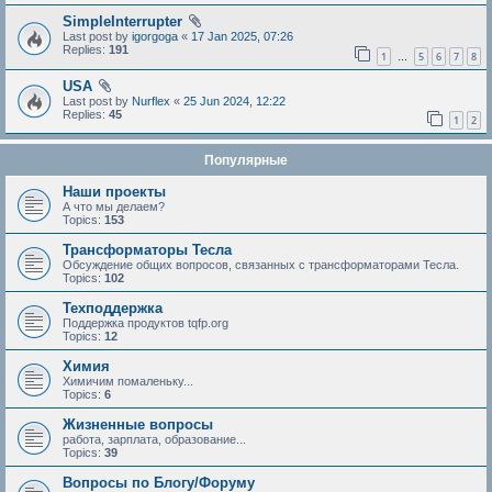
SimpleInterrupter
Last post by
igorgoga
«
17 Jan 2025, 07:26
Replies:
191
1
5
6
7
8
…
USA
Last post by
Nurflex
«
25 Jun 2024, 12:22
Replies:
45
1
2
Популярные
Наши проекты
А что мы делаем?
Topics:
153
Трансформаторы Тесла
Обсуждение общих вопросов, связанных с трансформаторами Тесла.
Topics:
102
Техподдержка
Поддержка продуктов tqfp.org
Topics:
12
Химия
Химичим помаленьку...
Topics:
6
Жизненные вопросы
работа, зарплата, образование...
Topics:
39
Вопросы по Блогу/Форуму