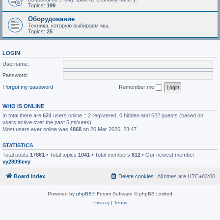
Topics:
199
Оборудование
Техника, которую выбираем мы.
Topics:
25
LOGIN
Username:
Password:
I forgot my password
Remember me
WHO IS ONLINE
In total there are
624
users online :: 2 registered, 0 hidden and 622 guests (based on
users active over the past 5 minutes)
Most users ever online was
4868
on 20 Mar 2026, 23:47
STATISTICS
Total posts
17861
• Total topics
1041
• Total members
612
• Our newest member
vy2809levy
Board index
Delete cookies
All times are
UTC+03:00
Powered by
phpBB
® Forum Software © phpBB Limited
Privacy
|
Terms