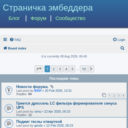
Страничка эмбеддера
Блог
Форум
Сообщество
FAQ
Login
S
Board index
e
It is currently 08 Aug 2026, 06:40
a
Page
1
of
10
1
2
3
4
5
10
Next
r
…
c
Последние темы
h
Новости форума.
Last post by
BSVi
«
20 Feb 2026, 13:31
Replies:
84
1
2
3
4
Греется дроссель LC фильтра формирователя синуса
UPS
Last post by
simq
«
22 Apr 2025, 00:15
Replies:
12
Поджиг теслы отверткой
Last post by
geodx
«
12 Feb 2025, 00:23