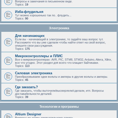
Вопросы и замечания в письменном виде.
Topics:
19
Изба-флудильня
Тут можно хорошенько так по.. флудить...
Topics:
90
Электроника
Для начинающих
Если вы - начинающий в электронике, то задайте ваш вопрос тут.
Расскажите что вы уже сделали чтобы найти ответ на свой вопрос,
опишите свои рассуждения.
Topics:
175
Микроконтроллеры и ПЛИС
Все о микроконтроллерах: AVR, PIC, STM8, STM32, Arduino, Altera, Xilinx,
все что угодно. Этот раздел для всего что клацает байтиками.
Topics:
113
Силовая электроника
Преобразовываем одни вольты и амперы в другие вольты и амперы.
Topics:
45
Где заказать?
Где заказать, чтобы выточили/высверлели/сделали, итп. Вопросы
доставабельности деталей.
Topics:
39
Технологии и программы
Altium Designer
Вопросы по этому замечательному пакету.