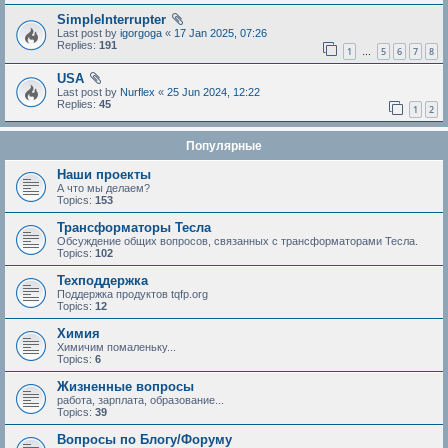
SimpleInterrupter
Last post by
igorgoga
«
17 Jan 2025, 07:26
Replies:
191
1
5
6
7
8
…
USA
Last post by
Nurflex
«
25 Jun 2024, 12:22
Replies:
45
1
2
Популярные
Наши проекты
А что мы делаем?
Topics:
153
Трансформаторы Тесла
Обсуждение общих вопросов, связанных с трансформаторами Тесла.
Topics:
102
Техподдержка
Поддержка продуктов tqfp.org
Topics:
12
Химия
Химичим помаленьку...
Topics:
6
Жизненные вопросы
работа, зарплата, образование...
Topics:
39
Вопросы по Блогу/Форуму