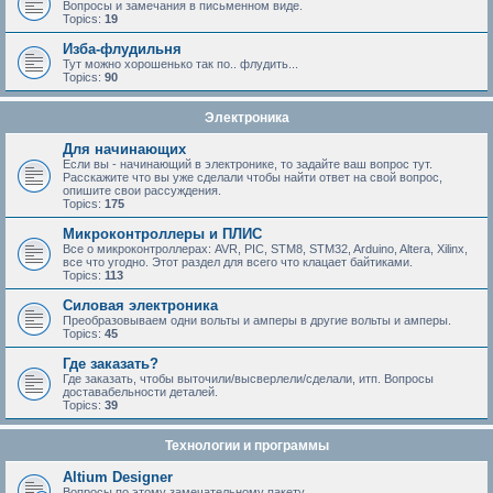
Вопросы и замечания в письменном виде.
Topics:
19
Изба-флудильня
Тут можно хорошенько так по.. флудить...
Topics:
90
Электроника
Для начинающих
Если вы - начинающий в электронике, то задайте ваш вопрос тут.
Расскажите что вы уже сделали чтобы найти ответ на свой вопрос,
опишите свои рассуждения.
Topics:
175
Микроконтроллеры и ПЛИС
Все о микроконтроллерах: AVR, PIC, STM8, STM32, Arduino, Altera, Xilinx,
все что угодно. Этот раздел для всего что клацает байтиками.
Topics:
113
Силовая электроника
Преобразовываем одни вольты и амперы в другие вольты и амперы.
Topics:
45
Где заказать?
Где заказать, чтобы выточили/высверлели/сделали, итп. Вопросы
доставабельности деталей.
Topics:
39
Технологии и программы
Altium Designer
Вопросы по этому замечательному пакету.