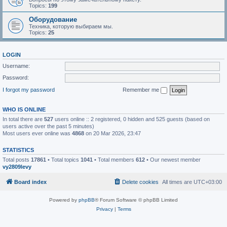
Topics:
199
Оборудование
Техника, которую выбираем мы.
Topics:
25
LOGIN
Username:
Password:
I forgot my password
Remember me
WHO IS ONLINE
In total there are
527
users online :: 2 registered, 0 hidden and 525 guests (based on
users active over the past 5 minutes)
Most users ever online was
4868
on 20 Mar 2026, 23:47
STATISTICS
Total posts
17861
• Total topics
1041
• Total members
612
• Our newest member
vy2809levy
Board index
Delete cookies
All times are
UTC+03:00
Powered by
phpBB
® Forum Software © phpBB Limited
Privacy
|
Terms