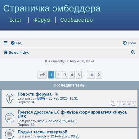
Страничка эмбеддера
Блог
Форум
Сообщество
FAQ
Login
S
Board index
e
It is currently 08 Aug 2026, 20:24
a
Page
1
of
10
1
2
3
4
5
10
Next
r
…
c
Последние темы
h
Новости форума.
Last post by
BSVi
«
20 Feb 2026, 13:31
Replies:
84
1
2
3
4
Греется дроссель LC фильтра формирователя синуса
UPS
Last post by
simq
«
22 Apr 2025, 00:15
Replies:
12
Поджиг теслы отверткой
Last post by
geodx
«
12 Feb 2025, 00:23