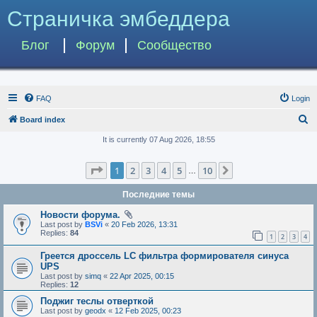
Страничка эмбеддера
Блог
Форум
Сообщество
FAQ
Login
S
Board index
e
It is currently 07 Aug 2026, 18:55
a
Page
1
of
10
1
2
3
4
5
10
Next
r
…
c
Последние темы
h
Новости форума.
Last post by
BSVi
«
20 Feb 2026, 13:31
Replies:
84
1
2
3
4
Греется дроссель LC фильтра формирователя синуса
UPS
Last post by
simq
«
22 Apr 2025, 00:15
Replies:
12
Поджиг теслы отверткой
Last post by
geodx
«
12 Feb 2025, 00:23