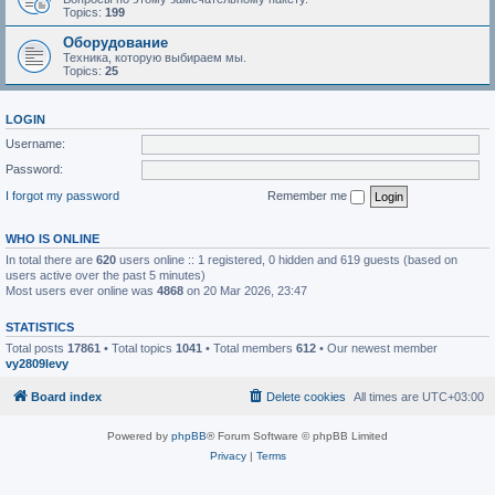
Topics:
199
Оборудование
Техника, которую выбираем мы.
Topics:
25
LOGIN
Username:
Password:
I forgot my password
Remember me
WHO IS ONLINE
In total there are
620
users online :: 1 registered, 0 hidden and 619 guests (based on
users active over the past 5 minutes)
Most users ever online was
4868
on 20 Mar 2026, 23:47
STATISTICS
Total posts
17861
• Total topics
1041
• Total members
612
• Our newest member
vy2809levy
Board index
Delete cookies
All times are
UTC+03:00
Powered by
phpBB
® Forum Software © phpBB Limited
Privacy
|
Terms