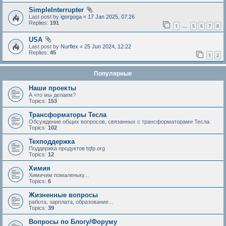
SimpleInterrupter
Last post by
igorgoga
«
17 Jan 2025, 07:26
Replies:
191
1
5
6
7
8
…
USA
Last post by
Nurflex
«
25 Jun 2024, 12:22
Replies:
45
1
2
Популярные
Наши проекты
А что мы делаем?
Topics:
153
Трансформаторы Тесла
Обсуждение общих вопросов, связанных с трансформаторами Тесла.
Topics:
102
Техподдержка
Поддержка продуктов tqfp.org
Topics:
12
Химия
Химичим помаленьку...
Topics:
6
Жизненные вопросы
работа, зарплата, образование...
Topics:
39
Вопросы по Блогу/Форуму