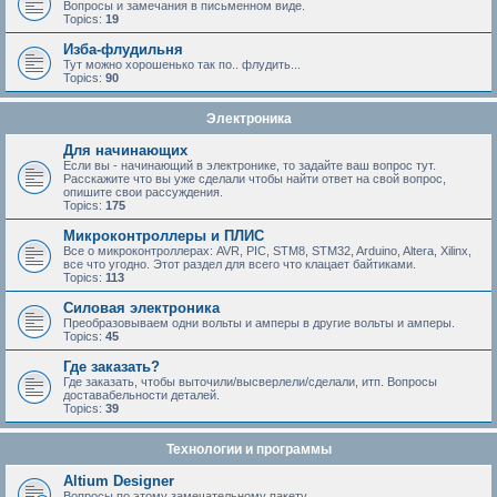
Вопросы и замечания в письменном виде.
Topics:
19
Изба-флудильня
Тут можно хорошенько так по.. флудить...
Topics:
90
Электроника
Для начинающих
Если вы - начинающий в электронике, то задайте ваш вопрос тут.
Расскажите что вы уже сделали чтобы найти ответ на свой вопрос,
опишите свои рассуждения.
Topics:
175
Микроконтроллеры и ПЛИС
Все о микроконтроллерах: AVR, PIC, STM8, STM32, Arduino, Altera, Xilinx,
все что угодно. Этот раздел для всего что клацает байтиками.
Topics:
113
Силовая электроника
Преобразовываем одни вольты и амперы в другие вольты и амперы.
Topics:
45
Где заказать?
Где заказать, чтобы выточили/высверлели/сделали, итп. Вопросы
доставабельности деталей.
Topics:
39
Технологии и программы
Altium Designer
Вопросы по этому замечательному пакету.