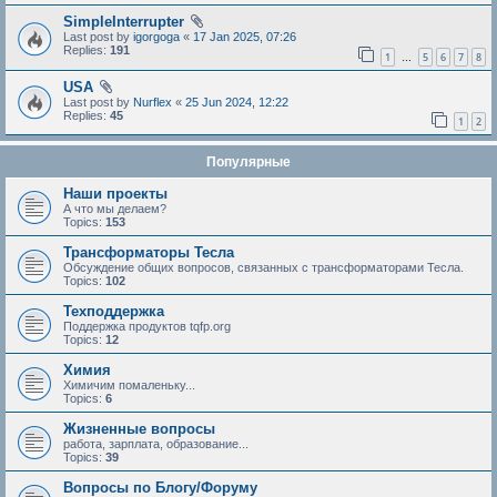
SimpleInterrupter
Last post by
igorgoga
«
17 Jan 2025, 07:26
Replies:
191
1
5
6
7
8
…
USA
Last post by
Nurflex
«
25 Jun 2024, 12:22
Replies:
45
1
2
Популярные
Наши проекты
А что мы делаем?
Topics:
153
Трансформаторы Тесла
Обсуждение общих вопросов, связанных с трансформаторами Тесла.
Topics:
102
Техподдержка
Поддержка продуктов tqfp.org
Topics:
12
Химия
Химичим помаленьку...
Topics:
6
Жизненные вопросы
работа, зарплата, образование...
Topics:
39
Вопросы по Блогу/Форуму