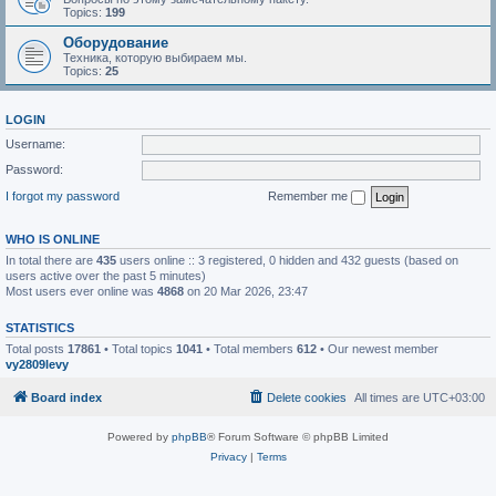
Topics:
199
Оборудование
Техника, которую выбираем мы.
Topics:
25
LOGIN
Username:
Password:
I forgot my password
Remember me
WHO IS ONLINE
In total there are
435
users online :: 3 registered, 0 hidden and 432 guests (based on
users active over the past 5 minutes)
Most users ever online was
4868
on 20 Mar 2026, 23:47
STATISTICS
Total posts
17861
• Total topics
1041
• Total members
612
• Our newest member
vy2809levy
Board index
Delete cookies
All times are
UTC+03:00
Powered by
phpBB
® Forum Software © phpBB Limited
Privacy
|
Terms