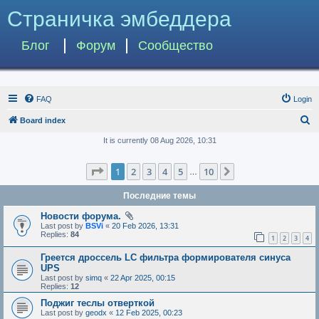
Страничка эмбеддера
Блог
Форум
Сообщество
FAQ
Login
S
Board index
e
It is currently 08 Aug 2026, 10:31
a
Page
1
of
10
1
2
3
4
5
10
Next
r
…
c
Последние темы
h
Новости форума.
Last post by
BSVi
«
20 Feb 2026, 13:31
Replies:
84
1
2
3
4
Греется дроссель LC фильтра формирователя синуса
UPS
Last post by
simq
«
22 Apr 2025, 00:15
Replies:
12
Поджиг теслы отверткой
Last post by
geodx
«
12 Feb 2025, 00:23