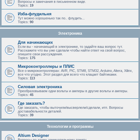
Вопросы и замечания в письменном виде.
Topics:
19
Изба-флудильня
Тут можно хорошенько так по.. флудить...
Topics:
90
Электроника
Для начинающих
Если вы - начинающий в электронике, то задайте ваш вопрос тут.
Расскажите что вы уже сделали чтобы найти ответ на свой вопрос,
опишите свои рассуждения.
Topics:
175
Микроконтроллеры и ПЛИС
Все о микроконтроллерах: AVR, PIC, STM8, STM32, Arduino, Altera, Xilinx,
все что угодно. Этот раздел для всего что клацает байтиками.
Topics:
113
Силовая электроника
Преобразовываем одни вольты и амперы в другие вольты и амперы.
Topics:
45
Где заказать?
Где заказать, чтобы выточили/высверлели/сделали, итп. Вопросы
доставабельности деталей.
Topics:
39
Технологии и программы
Altium Designer
Вопросы по этому замечательному пакету.