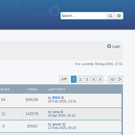
Search
Advanc
Login
It is currently 06 Aug 2026, 17:51
Page
1
of
10
1
2
3
4
5
10
Next
…
EPLIES
VIEWS
LAST POST
by
BSVi
84
809189
20 Feb 2026, 13:31
by
simq
12
142579
22 Apr 2025, 00:15
by
geodx
0
35503
12 Feb 2025, 00:23