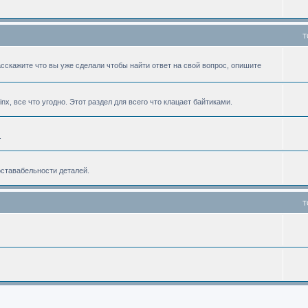
T
асскажите что вы уже сделали чтобы найти ответ на свой вопрос, опишите
linx, все что угодно. Этот раздел для всего что клацает байтиками.
.
оставабельности деталей.
T