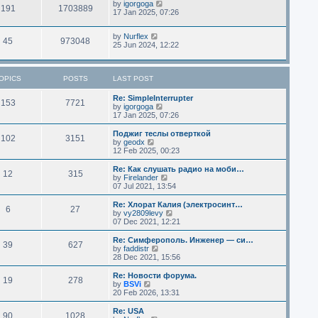
by
igorgoga
191
1703889
17 Jan 2025, 07:26
by
Nurflex
45
973048
25 Jun 2024, 12:22
OPICS
POSTS
LAST POST
Re: SimpleInterrupter
153
7721
V
by
igorgoga
i
17 Jan 2025, 07:26
e
w
Поджиг теслы отверткой
102
3151
t
V
by
geodx
h
i
12 Feb 2025, 00:23
e
e
l
w
Re: Как слушать радио на моби…
12
315
a
t
V
by
Firelander
t
h
i
07 Jul 2021, 13:54
e
e
e
s
l
w
Re: Хлорат Калия (электросинт…
t
6
27
a
t
V
by
vy2809levy
p
t
h
i
07 Dec 2021, 12:21
o
e
e
e
s
s
l
w
Re: Симферополь. Инженер — си…
t
t
39
627
a
t
V
by
faddistr
p
t
h
i
28 Dec 2021, 15:56
o
e
e
e
s
s
l
w
Re: Новости форума.
t
t
19
278
a
t
V
by
BSVi
p
t
h
i
20 Feb 2026, 13:31
o
e
e
e
s
s
l
w
Re: USA
t
t
90
1028
a
t