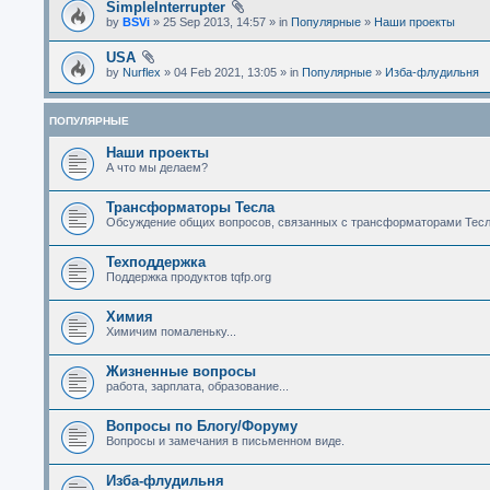
SimpleInterrupter
by
BSVi
» 25 Sep 2013, 14:57 » in
Популярные
»
Наши проекты
USA
by
Nurflex
» 04 Feb 2021, 13:05 » in
Популярные
»
Изба-флудильня
ПОПУЛЯРНЫЕ
Наши проекты
А что мы делаем?
Трансформаторы Тесла
Обсуждение общих вопросов, связанных с трансформаторами Тесл
Техподдержка
Поддержка продуктов tqfp.org
Химия
Химичим помаленьку...
Жизненные вопросы
работа, зарплата, образование...
Вопросы по Блогу/Форуму
Вопросы и замечания в письменном виде.
Изба-флудильня