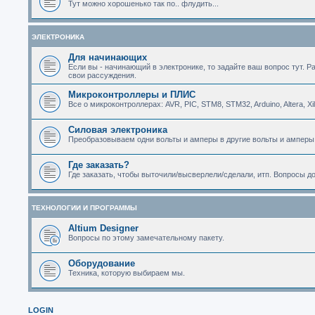
Тут можно хорошенько так по.. флудить...
ЭЛЕКТРОНИКА
Для начинающих
Если вы - начинающий в электронике, то задайте ваш вопрос тут. Р
свои рассуждения.
Микроконтроллеры и ПЛИС
Все о микроконтроллерах: AVR, PIC, STM8, STM32, Arduino, Altera, Xi
Силовая электроника
Преобразовываем одни вольты и амперы в другие вольты и амперы
Где заказать?
Где заказать, чтобы выточили/высверлели/сделали, итп. Вопросы д
ТЕХНОЛОГИИ И ПРОГРАММЫ
Altium Designer
Вопросы по этому замечательному пакету.
Оборудование
Техника, которую выбираем мы.
LOGIN