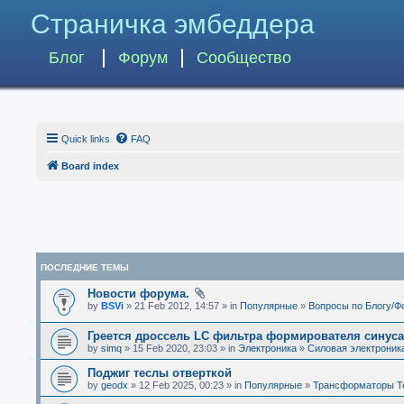
Страничка эмбеддера
Блог
Форум
Сообщество
Quick links
FAQ
Board index
ПОСЛЕДНИЕ ТЕМЫ
Новости форума.
by
BSVi
» 21 Feb 2012, 14:57 » in
Популярные
»
Вопросы по Блогу/Ф
Греется дроссель LC фильтра формирователя синус
by
simq
» 15 Feb 2020, 23:03 » in
Электроника
»
Силовая электроник
Поджиг теслы отверткой
by
geodx
» 12 Feb 2025, 00:23 » in
Популярные
»
Трансформаторы Т