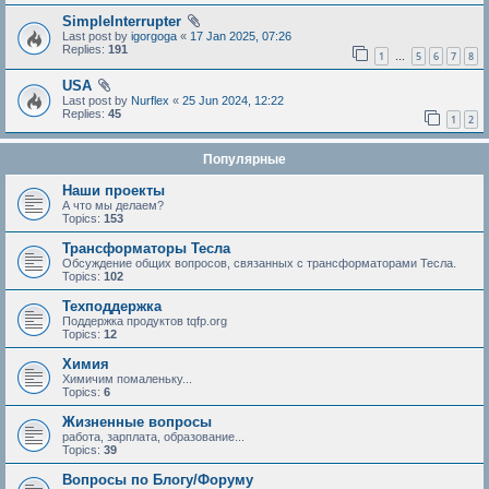
SimpleInterrupter
Last post by
igorgoga
«
17 Jan 2025, 07:26
Replies:
191
1
5
6
7
8
…
USA
Last post by
Nurflex
«
25 Jun 2024, 12:22
Replies:
45
1
2
Популярные
Наши проекты
А что мы делаем?
Topics:
153
Трансформаторы Тесла
Обсуждение общих вопросов, связанных с трансформаторами Тесла.
Topics:
102
Техподдержка
Поддержка продуктов tqfp.org
Topics:
12
Химия
Химичим помаленьку...
Topics:
6
Жизненные вопросы
работа, зарплата, образование...
Topics:
39
Вопросы по Блогу/Форуму