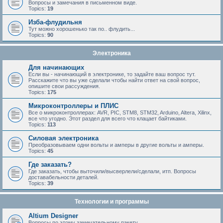
Вопросы и замечания в письменном виде.
Topics:
19
Изба-флудильня
Тут можно хорошенько так по.. флудить...
Topics:
90
Электроника
Для начинающих
Если вы - начинающий в электронике, то задайте ваш вопрос тут.
Расскажите что вы уже сделали чтобы найти ответ на свой вопрос,
опишите свои рассуждения.
Topics:
175
Микроконтроллеры и ПЛИС
Все о микроконтроллерах: AVR, PIC, STM8, STM32, Arduino, Altera, Xilinx,
все что угодно. Этот раздел для всего что клацает байтиками.
Topics:
113
Силовая электроника
Преобразовываем одни вольты и амперы в другие вольты и амперы.
Topics:
45
Где заказать?
Где заказать, чтобы выточили/высверлели/сделали, итп. Вопросы
доставабельности деталей.
Topics:
39
Технологии и программы
Altium Designer
Вопросы по этому замечательному пакету.