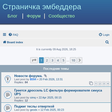
Страничка эмбеддера
Блог
Форум
Сообщество
FAQ
Login
S
Board index
e
It is currently 09 Aug 2026, 18:25
a
Page
1
of
10
1
2
3
4
5
10
Next
r
…
c
Последние темы
h
Новости форума.
Last post by
BSVi
«
20 Feb 2026, 13:31
Replies:
84
1
2
3
4
Греется дроссель LC фильтра формирователя синуса
UPS
Last post by
simq
«
22 Apr 2025, 00:15
Replies:
12
Поджиг теслы отверткой
Last post by
geodx
«
12 Feb 2025, 00:23