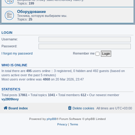
Topics:
199
Оборудование
Техника, которую выбираем мы.
Topics:
25
LOGIN
Username:
Password:
I forgot my password
Remember me
WHO IS ONLINE
In total there are
495
users online :: 3 registered, 0 hidden and 492 guests (based on
users active over the past 5 minutes)
Most users ever online was
4868
on 20 Mar 2026, 23:47
STATISTICS
Total posts
17861
• Total topics
1041
• Total members
612
• Our newest member
vy2809levy
Board index
Delete cookies
All times are
UTC+03:00
Powered by
phpBB
® Forum Software © phpBB Limited
Privacy
|
Terms