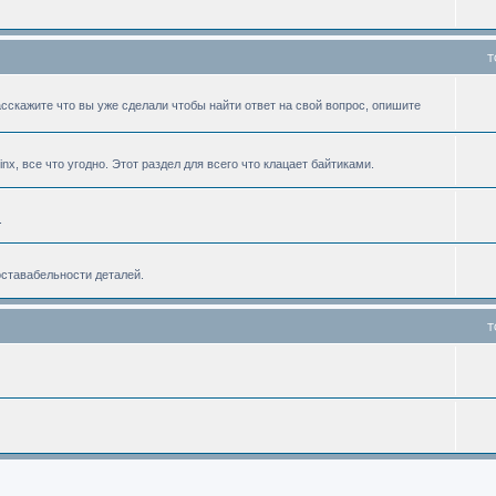
T
асскажите что вы уже сделали чтобы найти ответ на свой вопрос, опишите
linx, все что угодно. Этот раздел для всего что клацает байтиками.
.
оставабельности деталей.
T