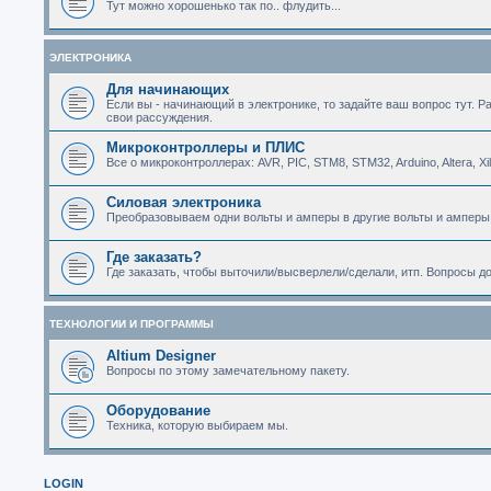
Тут можно хорошенько так по.. флудить...
ЭЛЕКТРОНИКА
Для начинающих
Если вы - начинающий в электронике, то задайте ваш вопрос тут. Р
свои рассуждения.
Микроконтроллеры и ПЛИС
Все о микроконтроллерах: AVR, PIC, STM8, STM32, Arduino, Altera, Xi
Силовая электроника
Преобразовываем одни вольты и амперы в другие вольты и амперы
Где заказать?
Где заказать, чтобы выточили/высверлели/сделали, итп. Вопросы д
ТЕХНОЛОГИИ И ПРОГРАММЫ
Altium Designer
Вопросы по этому замечательному пакету.
Оборудование
Техника, которую выбираем мы.
LOGIN