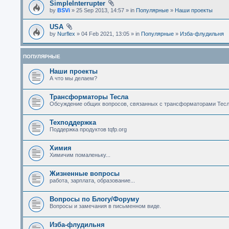
SimpleInterrupter
by
BSVi
» 25 Sep 2013, 14:57 » in
Популярные
»
Наши проекты
USA
by
Nurflex
» 04 Feb 2021, 13:05 » in
Популярные
»
Изба-флудильня
ПОПУЛЯРНЫЕ
Наши проекты
А что мы делаем?
Трансформаторы Тесла
Обсуждение общих вопросов, связанных с трансформаторами Тесл
Техподдержка
Поддержка продуктов tqfp.org
Химия
Химичим помаленьку...
Жизненные вопросы
работа, зарплата, образование...
Вопросы по Блогу/Форуму
Вопросы и замечания в письменном виде.
Изба-флудильня