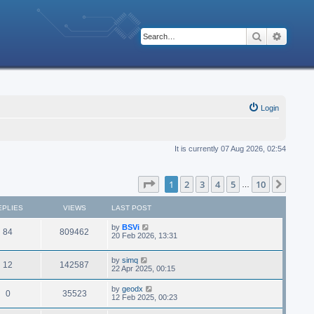
Search
Advanc
Login
It is currently 07 Aug 2026, 02:54
Page
1
of
10
1
2
3
4
5
10
Next
…
EPLIES
VIEWS
LAST POST
by
BSVi
84
809462
20 Feb 2026, 13:31
by
simq
12
142587
22 Apr 2025, 00:15
by
geodx
0
35523
12 Feb 2025, 00:23