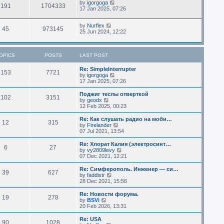
by
igorgoga
191
1704333
17 Jan 2025, 07:26
by
Nurflex
45
973145
25 Jun 2024, 12:22
OPICS
POSTS
LAST POST
Re: SimpleInterrupter
153
7721
V
by
igorgoga
i
17 Jan 2025, 07:26
e
w
Поджиг теслы отверткой
102
3151
t
V
by
geodx
h
i
12 Feb 2025, 00:23
e
e
l
w
Re: Как слушать радио на моби…
12
315
a
t
V
by
Firelander
t
h
i
07 Jul 2021, 13:54
e
e
e
s
l
w
Re: Хлорат Калия (электросинт…
t
6
27
a
t
V
by
vy2809levy
p
t
h
i
07 Dec 2021, 12:21
o
e
e
e
s
s
l
w
Re: Симферополь. Инженер — си…
t
t
39
627
a
t
V
by
faddistr
p
t
h
i
28 Dec 2021, 15:56
o
e
e
e
s
s
l
w
Re: Новости форума.
t
t
19
278
a
t
V
by
BSVi
p
t
h
i
20 Feb 2026, 13:31
o
e
e
e
s
s
l
w
Re: USA
t
t
90
1028
a
t