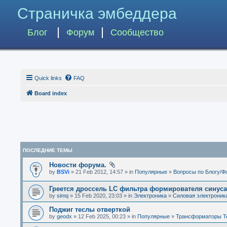
Страничка эмбеддера
Блог
Форум
Сообщество
Quick links
FAQ
Board index
ПОСЛЕДНИЕ ТЕМЫ
Новости форума.
by
BSVi
» 21 Feb 2012, 14:57 » in
Популярные
»
Вопросы по Блогу/Ф
Греется дроссель LC фильтра формирователя синус
by
simq
» 15 Feb 2020, 23:03 » in
Электроника
»
Силовая электроник
Поджиг теслы отверткой
by
geodx
» 12 Feb 2025, 00:23 » in
Популярные
»
Трансформаторы Т