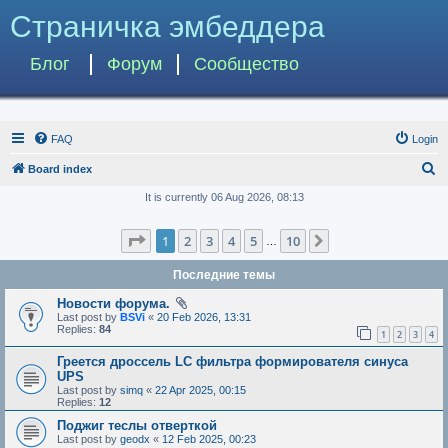
Страничка эмбеддера
Блог
Форум
Сообщество
FAQ
Login
S
Board index
e
It is currently 06 Aug 2026, 08:13
a
Page
1
of
10
1
2
3
4
5
10
Next
r
…
c
Последние темы
h
Новости форума.
Last post by
BSVi
«
20 Feb 2026, 13:31
Replies:
84
1
2
3
4
Греется дроссель LC фильтра формирователя синуса
UPS
Last post by
simq
«
22 Apr 2025, 00:15
Replies:
12
Поджиг теслы отверткой
Last post by
geodx
«
12 Feb 2025, 00:23