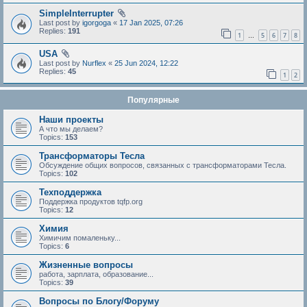
SimpleInterrupter
Last post by
igorgoga
«
17 Jan 2025, 07:26
Replies:
191
1
5
6
7
8
…
USA
Last post by
Nurflex
«
25 Jun 2024, 12:22
Replies:
45
1
2
Популярные
Наши проекты
А что мы делаем?
Topics:
153
Трансформаторы Тесла
Обсуждение общих вопросов, связанных с трансформаторами Тесла.
Topics:
102
Техподдержка
Поддержка продуктов tqfp.org
Topics:
12
Химия
Химичим помаленьку...
Topics:
6
Жизненные вопросы
работа, зарплата, образование...
Topics:
39
Вопросы по Блогу/Форуму