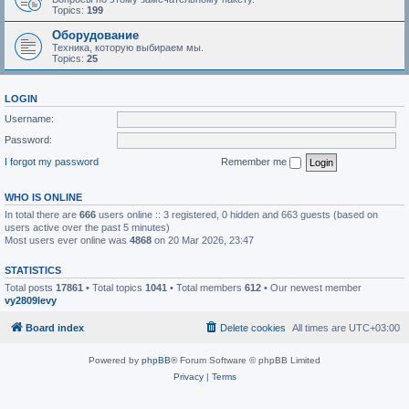
Topics:
199
Оборудование
Техника, которую выбираем мы.
Topics:
25
LOGIN
Username:
Password:
I forgot my password
Remember me
WHO IS ONLINE
In total there are
666
users online :: 3 registered, 0 hidden and 663 guests (based on
users active over the past 5 minutes)
Most users ever online was
4868
on 20 Mar 2026, 23:47
STATISTICS
Total posts
17861
• Total topics
1041
• Total members
612
• Our newest member
vy2809levy
Board index
Delete cookies
All times are
UTC+03:00
Powered by
phpBB
® Forum Software © phpBB Limited
Privacy
|
Terms