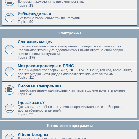
Вопросы и замечания в письменном виде.
Topics:
19
Изба-флудильня
Тут можно хорошенько так по.. флудить...
Topics:
90
Электроника
Для начинающих
Если вы - начинающий в электронике, то задайте ваш вопрос тут.
Расскажите что вы уже сделали чтобы найти ответ на свой вопрос,
опишите свои рассуждения.
Topics:
175
Микроконтроллеры и ПЛИС
Все о микроконтроллерах: AVR, PIC, STM8, STM32, Arduino, Altera, Xilinx,
все что угодно. Этот раздел для всего что клацает байтиками.
Topics:
113
Силовая электроника
Преобразовываем одни вольты и амперы в другие вольты и амперы.
Topics:
45
Где заказать?
Где заказать, чтобы выточили/высверлели/сделали, итп. Вопросы
доставабельности деталей.
Topics:
39
Технологии и программы
Altium Designer
Вопросы по этому замечательному пакету.