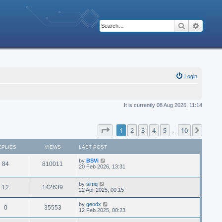
Search
Advanc
Login
It is currently 08 Aug 2026, 11:14
Page
1
of
10
1
2
3
4
5
10
Next
…
EPLIES
VIEWS
LAST POST
by
BSVi
84
810011
20 Feb 2026, 13:31
by
simq
12
142639
22 Apr 2025, 00:15
by
geodx
0
35553
12 Feb 2025, 00:23