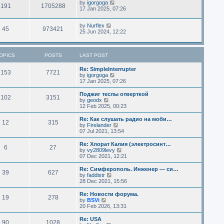
by
igorgoga
191
1705288
17 Jan 2025, 07:26
by
Nurflex
45
973421
25 Jun 2024, 12:22
OPICS
POSTS
LAST POST
Re: SimpleInterrupter
153
7721
V
by
igorgoga
i
17 Jan 2025, 07:26
e
w
Поджиг теслы отверткой
102
3151
t
V
by
geodx
h
i
12 Feb 2025, 00:23
e
e
l
w
Re: Как слушать радио на моби…
12
315
a
t
V
by
Firelander
t
h
i
07 Jul 2021, 13:54
e
e
e
s
l
w
Re: Хлорат Калия (электросинт…
t
6
27
a
t
V
by
vy2809levy
p
t
h
i
07 Dec 2021, 12:21
o
e
e
e
s
s
l
w
Re: Симферополь. Инженер — си…
t
t
39
627
a
t
V
by
faddistr
p
t
h
i
28 Dec 2021, 15:56
o
e
e
e
s
s
l
w
Re: Новости форума.
t
t
19
278
a
t
V
by
BSVi
p
t
h
i
20 Feb 2026, 13:31
o
e
e
e
s
s
l
w
Re: USA
t
t
90
1028
a
t