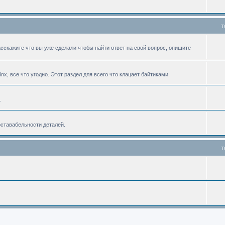
T
асскажите что вы уже сделали чтобы найти ответ на свой вопрос, опишите
linx, все что угодно. Этот раздел для всего что клацает байтиками.
.
оставабельности деталей.
T