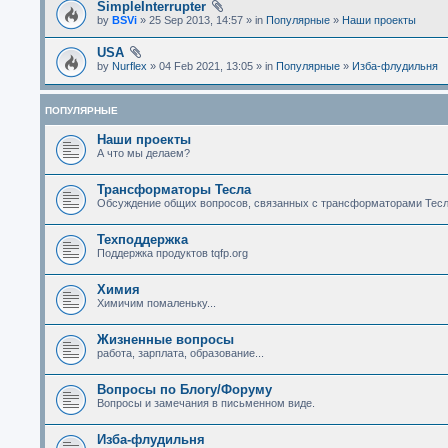
SimpleInterrupter
by
BSVi
» 25 Sep 2013, 14:57 » in
Популярные
»
Наши проекты
USA
by
Nurflex
» 04 Feb 2021, 13:05 » in
Популярные
»
Изба-флудильня
ПОПУЛЯРНЫЕ
Наши проекты
А что мы делаем?
Трансформаторы Тесла
Обсуждение общих вопросов, связанных с трансформаторами Тесл
Техподдержка
Поддержка продуктов tqfp.org
Химия
Химичим помаленьку...
Жизненные вопросы
работа, зарплата, образование...
Вопросы по Блогу/Форуму
Вопросы и замечания в письменном виде.
Изба-флудильня