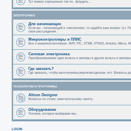
Тут можно хорошенько так по.. флудить...
ЭЛЕКТРОНИКА
Для начинающих
Если вы - начинающий в электронике, то задайте ваш вопрос тут. Р
свои рассуждения.
Микроконтроллеры и ПЛИС
Все о микроконтроллерах: AVR, PIC, STM8, STM32, Arduino, Altera, Xi
Силовая электроника
Преобразовываем одни вольты и амперы в другие вольты и амперы
Где заказать?
Где заказать, чтобы выточили/высверлели/сделали, итп. Вопросы д
ТЕХНОЛОГИИ И ПРОГРАММЫ
Altium Designer
Вопросы по этому замечательному пакету.
Оборудование
Техника, которую выбираем мы.
LOGIN