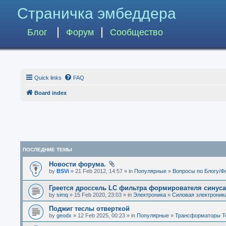
Страничка эмбеддера
Блог
Форум
Сообщество
Quick links
FAQ
Board index
ПОСЛЕДНИЕ ТЕМЫ
Новости форума.
by
BSVi
» 21 Feb 2012, 14:57 » in
Популярные
»
Вопросы по Блогу/Ф
Греется дроссель LC фильтра формирователя синус
by
simq
» 15 Feb 2020, 23:03 » in
Электроника
»
Силовая электроник
Поджиг теслы отверткой
by
geodx
» 12 Feb 2025, 00:23 » in
Популярные
»
Трансформаторы Т