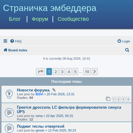
Страничка эмбеддера
Блог
Форум
Сообщество
FAQ
Login
S
Board index
e
It is currently 08 Aug 2026, 16:41
a
Page
1
of
10
1
2
3
4
5
10
Next
r
…
c
Последние темы
h
Новости форума.
Last post by
BSVi
«
20 Feb 2026, 13:31
Replies:
84
1
2
3
4
Греется дроссель LC фильтра формирователя синуса
UPS
Last post by
simq
«
22 Apr 2025, 00:15
Replies:
12
Поджиг теслы отверткой
Last post by
geodx
«
12 Feb 2025, 00:23