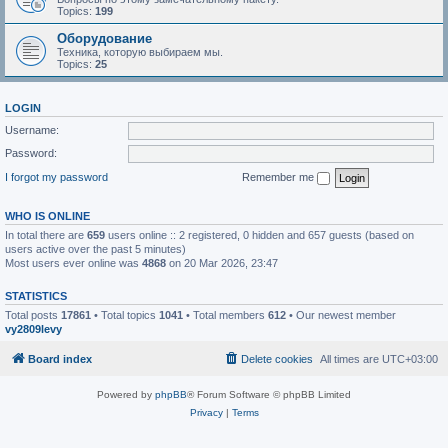
Topics:
199
Оборудование
Техника, которую выбираем мы.
Topics:
25
LOGIN
Username:
Password:
I forgot my password
Remember me
WHO IS ONLINE
In total there are
659
users online :: 2 registered, 0 hidden and 657 guests (based on
users active over the past 5 minutes)
Most users ever online was
4868
on 20 Mar 2026, 23:47
STATISTICS
Total posts
17861
• Total topics
1041
• Total members
612
• Our newest member
vy2809levy
Board index
Delete cookies
All times are
UTC+03:00
Powered by
phpBB
® Forum Software © phpBB Limited
Privacy
|
Terms