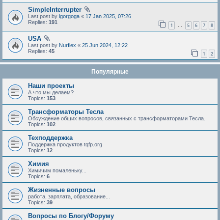
SimpleInterrupter
Last post by
igorgoga
«
17 Jan 2025, 07:26
Replies:
191
1
5
6
7
8
…
USA
Last post by
Nurflex
«
25 Jun 2024, 12:22
Replies:
45
1
2
Популярные
Наши проекты
А что мы делаем?
Topics:
153
Трансформаторы Тесла
Обсуждение общих вопросов, связанных с трансформаторами Тесла.
Topics:
102
Техподдержка
Поддержка продуктов tqfp.org
Topics:
12
Химия
Химичим помаленьку...
Topics:
6
Жизненные вопросы
работа, зарплата, образование...
Topics:
39
Вопросы по Блогу/Форуму