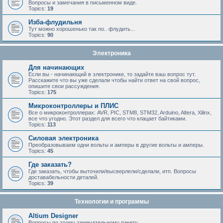
Вопросы и замечания в письменном виде.
Topics:
19
Изба-флудильня
Тут можно хорошенько так по.. флудить...
Topics:
90
Электроника
Для начинающих
Если вы - начинающий в электронике, то задайте ваш вопрос тут.
Расскажите что вы уже сделали чтобы найти ответ на свой вопрос,
опишите свои рассуждения.
Topics:
175
Микроконтроллеры и ПЛИС
Все о микроконтроллерах: AVR, PIC, STM8, STM32, Arduino, Altera, Xilinx,
все что угодно. Этот раздел для всего что клацает байтиками.
Topics:
113
Силовая электроника
Преобразовываем одни вольты и амперы в другие вольты и амперы.
Topics:
45
Где заказать?
Где заказать, чтобы выточили/высверлели/сделали, итп. Вопросы
доставабельности деталей.
Topics:
39
Технологии и программы
Altium Designer
Вопросы по этому замечательному пакету.