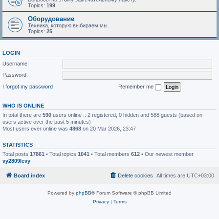
Topics:
199
Оборудование
Техника, которую выбираем мы.
Topics:
25
LOGIN
Username:
Password:
I forgot my password
Remember me
WHO IS ONLINE
In total there are
590
users online :: 2 registered, 0 hidden and 588 guests (based on
users active over the past 5 minutes)
Most users ever online was
4868
on 20 Mar 2026, 23:47
STATISTICS
Total posts
17861
• Total topics
1041
• Total members
612
• Our newest member
vy2809levy
Board index
Delete cookies
All times are
UTC+03:00
Powered by
phpBB
® Forum Software © phpBB Limited
Privacy
|
Terms