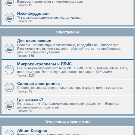
Вопросы и замечания в письменном виде.
Topics:
19
Изба-флудильня
Тут можно хорошенько так по.. флудить...
Topics:
90
Электроника
Для начинающих
Если вы - начинающий в электронике, то задайте ваш вопрос тут.
Расскажите что вы уже сделали чтобы найти ответ на свой вопрос,
опишите свои рассуждения.
Topics:
175
Микроконтроллеры и ПЛИС
Все о микроконтроллерах: AVR, PIC, STM8, STM32, Arduino, Altera, Xilinx,
все что угодно. Этот раздел для всего что клацает байтиками.
Topics:
113
Силовая электроника
Преобразовываем одни вольты и амперы в другие вольты и амперы.
Topics:
45
Где заказать?
Где заказать, чтобы выточили/высверлели/сделали, итп. Вопросы
доставабельности деталей.
Topics:
39
Технологии и программы
Altium Designer
Вопросы по этому замечательному пакету.