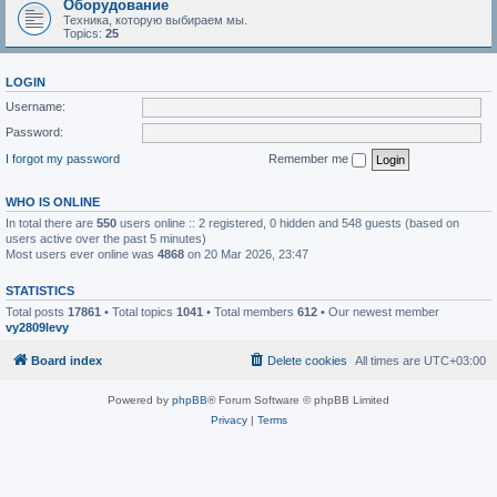
Оборудование
Техника, которую выбираем мы.
Topics:
25
LOGIN
Username:
Password:
I forgot my password
Remember me
WHO IS ONLINE
In total there are
550
users online :: 2 registered, 0 hidden and 548 guests (based on
users active over the past 5 minutes)
Most users ever online was
4868
on 20 Mar 2026, 23:47
STATISTICS
Total posts
17861
• Total topics
1041
• Total members
612
• Our newest member
vy2809levy
Board index
Delete cookies
All times are
UTC+03:00
Powered by
phpBB
® Forum Software © phpBB Limited
Privacy
|
Terms