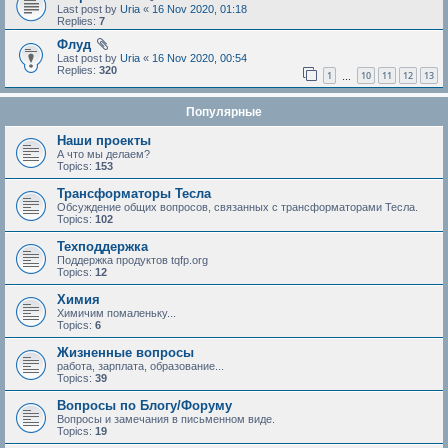
Last post by
Uria
«
16 Nov 2020, 01:18
Replies:
7
Флуд
Last post by
Uria
«
16 Nov 2020, 00:54
Replies:
320
1
10
11
12
13
…
Популярные
Наши проекты
А что мы делаем?
Topics:
153
Трансформаторы Тесла
Обсуждение общих вопросов, связанных с трансформаторами Тесла.
Topics:
102
Техподдержка
Поддержка продуктов tqfp.org
Topics:
12
Химия
Химичим помаленьку...
Topics:
6
Жизненные вопросы
работа, зарплата, образование...
Topics:
39
Вопросы по Блогу/Форуму
Вопросы и замечания в письменном виде.
Topics:
19