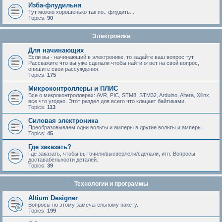
Изба-флудильня
Тут можно хорошенько так по.. флудить...
Topics:
90
Электроника
Для начинающих
Если вы - начинающий в электронике, то задайте ваш вопрос тут.
Расскажите что вы уже сделали чтобы найти ответ на свой вопрос,
опишите свои рассуждения.
Topics:
175
Микроконтроллеры и ПЛИС
Все о микроконтроллерах: AVR, PIC, STM8, STM32, Arduino, Altera, Xilinx,
все что угодно. Этот раздел для всего что клацает байтиками.
Topics:
113
Силовая электроника
Преобразовываем одни вольты и амперы в другие вольты и амперы.
Topics:
45
Где заказать?
Где заказать, чтобы выточили/высверлели/сделали, итп. Вопросы
доставабельности деталей.
Topics:
39
Технологии и программы
Altium Designer
Вопросы по этому замечательному пакету.
Topics:
199