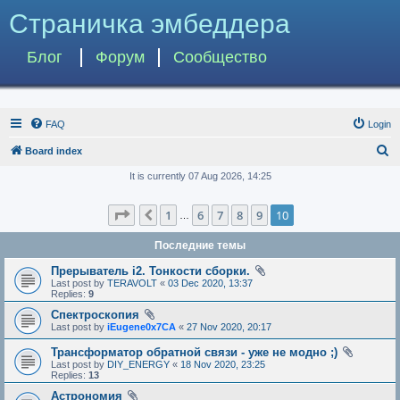
Страничка эмбеддера
Блог
Форум
Сообщество
FAQ
Login
S
Board index
e
It is currently 07 Aug 2026, 14:25
a
Page
10
of
10
1
6
7
8
9
10
Previous
r
…
c
Последние темы
h
Прерыватель i2. Тонкости сборки.
Last post by
TERAVOLT
«
03 Dec 2020, 13:37
Replies:
9
Спектроскопия
Last post by
iEugene0x7CA
«
27 Nov 2020, 20:17
Трансформатор обратной связи - уже не модно ;)
Last post by
DIY_ENERGY
«
18 Nov 2020, 23:25
Replies:
13
Астрономия