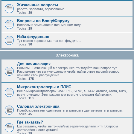
Жизненные вопросы
работа, зарплата, образование...
Topics:
39
Вопросы по Блогу/Форуму
Вопросы и замечания в письменном виде.
Topics:
19
Изба-флудильня
Тут можно хорошенько так по.. флудить...
Topics:
90
Электроника
Для начинающих
Если вы - начинающий в электронике, то задайте ваш вопрос тут.
Расскажите что вы уже сделали чтобы найти ответ на свой вопрос,
опишите свои рассуждения.
Topics:
175
Микроконтроллеры и ПЛИС
Все о микроконтроллерах: AVR, PIC, STM8, STM32, Arduino, Altera, Xilinx,
все что угодно. Этот раздел для всего что клацает байтиками.
Topics:
113
Силовая электроника
Преобразовываем одни вольты и амперы в другие вольты и амперы.
Topics:
45
Где заказать?
Где заказать, чтобы выточили/высверлели/сделали, итп. Вопросы
доставабельности деталей.
Topics:
39