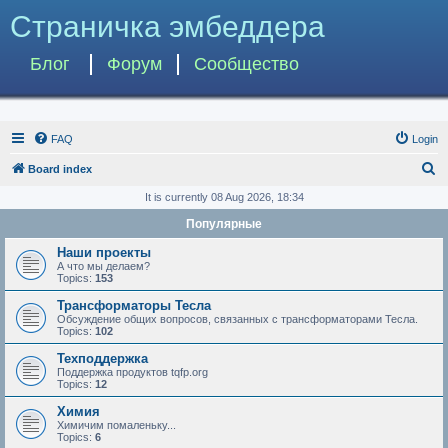
Страничка эмбеддера
Блог
Форум
Сообщество
FAQ
Login
S
Board index
e
It is currently 08 Aug 2026, 18:34
a
Популярные
r
Наши проекты
c
А что мы делаем?
Topics:
153
h
Трансформаторы Тесла
Обсуждение общих вопросов, связанных с трансформаторами Тесла.
Topics:
102
Техподдержка
Поддержка продуктов tqfp.org
Topics:
12
Химия
Химичим помаленьку...
Topics:
6