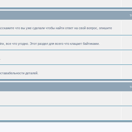
T
асскажите что вы уже сделали чтобы найти ответ на свой вопрос, опишите
linx, все что угодно. Этот раздел для всего что клацает байтиками.
.
оставабельности деталей.
T