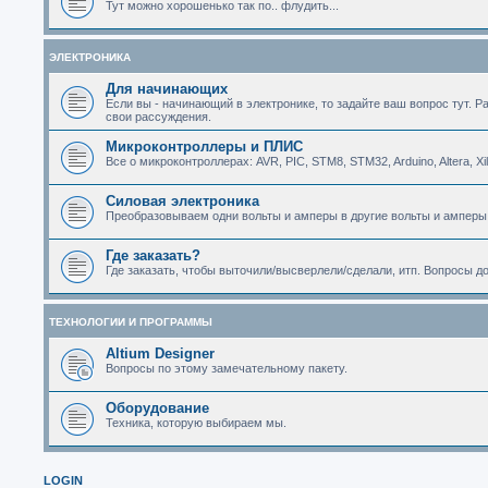
Тут можно хорошенько так по.. флудить...
ЭЛЕКТРОНИКА
Для начинающих
Если вы - начинающий в электронике, то задайте ваш вопрос тут. Р
свои рассуждения.
Микроконтроллеры и ПЛИС
Все о микроконтроллерах: AVR, PIC, STM8, STM32, Arduino, Altera, Xi
Силовая электроника
Преобразовываем одни вольты и амперы в другие вольты и амперы
Где заказать?
Где заказать, чтобы выточили/высверлели/сделали, итп. Вопросы д
ТЕХНОЛОГИИ И ПРОГРАММЫ
Altium Designer
Вопросы по этому замечательному пакету.
Оборудование
Техника, которую выбираем мы.
LOGIN