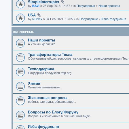
SimpleInterrupter
by
BSVi
» 25 Sep 2013, 14:57 » in
Популярные
»
Наши проекты
USA
by
Nurflex
» 04 Feb 2021, 13:05 » in
Популярные
»
Изба-флудильня
ПОПУЛЯРНЫЕ
Наши проекты
А что мы делаем?
Трансформаторы Тесла
Обсуждение общих вопросов, связанных с трансформаторами Тесл
Техподдержка
Поддержка продуктов tqfp.org
Химия
Химичим помаленьку...
Жизненные вопросы
работа, зарплата, образование...
Вопросы по Блогу/Форуму
Вопросы и замечания в письменном виде.
Изба-флудильня