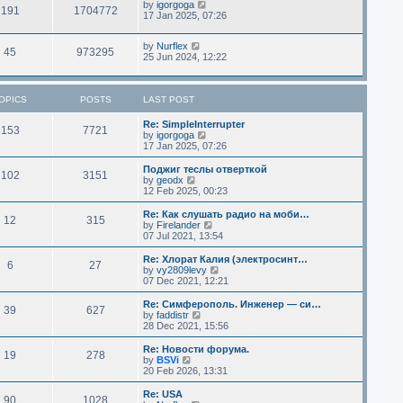
by
igorgoga
191
1704772
17 Jan 2025, 07:26
by
Nurflex
45
973295
25 Jun 2024, 12:22
OPICS
POSTS
LAST POST
Re: SimpleInterrupter
153
7721
V
by
igorgoga
i
17 Jan 2025, 07:26
e
w
Поджиг теслы отверткой
102
3151
t
V
by
geodx
h
i
12 Feb 2025, 00:23
e
e
l
w
Re: Как слушать радио на моби…
12
315
a
t
V
by
Firelander
t
h
i
07 Jul 2021, 13:54
e
e
e
s
l
w
Re: Хлорат Калия (электросинт…
t
6
27
a
t
V
by
vy2809levy
p
t
h
i
07 Dec 2021, 12:21
o
e
e
e
s
s
l
w
Re: Симферополь. Инженер — си…
t
t
39
627
a
t
V
by
faddistr
p
t
h
i
28 Dec 2021, 15:56
o
e
e
e
s
s
l
w
Re: Новости форума.
t
t
19
278
a
t
V
by
BSVi
p
t
h
i
20 Feb 2026, 13:31
o
e
e
e
s
s
l
w
Re: USA
t
t
90
1028
a
t