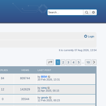
Search
Advanc
Login
It is currently 07 Aug 2026, 13:54
Page
1
of
10
1
2
3
4
5
10
Next
…
EPLIES
VIEWS
LAST POST
by
BSVi
84
809744
20 Feb 2026, 13:31
by
simq
12
142629
22 Apr 2025, 00:15
by
geodx
0
35544
12 Feb 2025, 00:23