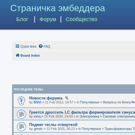
Страничка эмбеддера
Блог
Форум
Сообщество
Quick links
FAQ
Board index
ПОСЛЕДНИЕ ТЕМЫ
Новости форума.
by
BSVi
» 21 Feb 2012, 14:57 » in
Популярные
»
Вопросы по Блогу/Ф
Греется дроссель LC фильтра формирователя синус
by
simq
» 15 Feb 2020, 23:03 » in
Электроника
»
Силовая электроник
Поджиг теслы отверткой
by
geodx
» 12 Feb 2025, 00:23 » in
Популярные
»
Трансформаторы Т