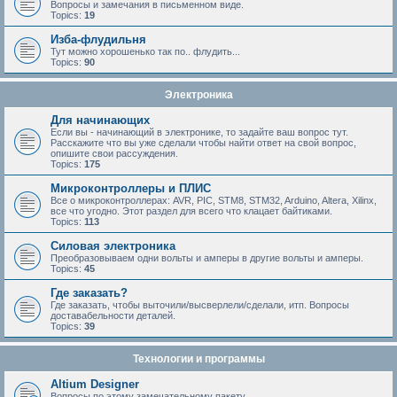
Вопросы и замечания в письменном виде.
Topics:
19
Изба-флудильня
Тут можно хорошенько так по.. флудить...
Topics:
90
Электроника
Для начинающих
Если вы - начинающий в электронике, то задайте ваш вопрос тут.
Расскажите что вы уже сделали чтобы найти ответ на свой вопрос,
опишите свои рассуждения.
Topics:
175
Микроконтроллеры и ПЛИС
Все о микроконтроллерах: AVR, PIC, STM8, STM32, Arduino, Altera, Xilinx,
все что угодно. Этот раздел для всего что клацает байтиками.
Topics:
113
Силовая электроника
Преобразовываем одни вольты и амперы в другие вольты и амперы.
Topics:
45
Где заказать?
Где заказать, чтобы выточили/высверлели/сделали, итп. Вопросы
доставабельности деталей.
Topics:
39
Технологии и программы
Altium Designer
Вопросы по этому замечательному пакету.