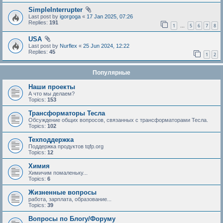
SimpleInterrupter
Last post by
igorgoga
«
17 Jan 2025, 07:26
Replies:
191
1
5
6
7
8
…
USA
Last post by
Nurflex
«
25 Jun 2024, 12:22
Replies:
45
1
2
Популярные
Наши проекты
А что мы делаем?
Topics:
153
Трансформаторы Тесла
Обсуждение общих вопросов, связанных с трансформаторами Тесла.
Topics:
102
Техподдержка
Поддержка продуктов tqfp.org
Topics:
12
Химия
Химичим помаленьку...
Topics:
6
Жизненные вопросы
работа, зарплата, образование...
Topics:
39
Вопросы по Блогу/Форуму