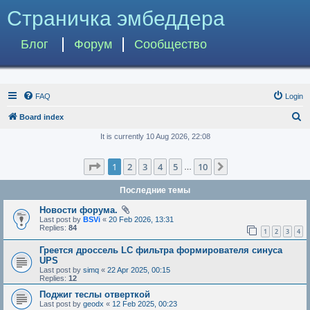
Страничка эмбеддера
Блог
Форум
Сообщество
FAQ
Login
S
Board index
e
It is currently 10 Aug 2026, 22:08
a
Page
1
of
10
1
2
3
4
5
10
Next
r
…
c
Последние темы
h
Новости форума.
Last post by
BSVi
«
20 Feb 2026, 13:31
Replies:
84
1
2
3
4
Греется дроссель LC фильтра формирователя синуса
UPS
Last post by
simq
«
22 Apr 2025, 00:15
Replies:
12
Поджиг теслы отверткой
Last post by
geodx
«
12 Feb 2025, 00:23