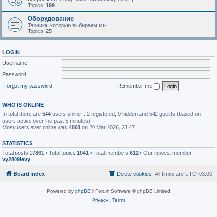
Topics:
199
Оборудование
Техника, которую выбираем мы.
Topics:
25
LOGIN
Username:
Password:
I forgot my password
Remember me
WHO IS ONLINE
In total there are
544
users online :: 2 registered, 0 hidden and 542 guests (based on
users active over the past 5 minutes)
Most users ever online was
4868
on 20 Mar 2026, 23:47
STATISTICS
Total posts
17861
• Total topics
1041
• Total members
612
• Our newest member
vy2809levy
Board index
Delete cookies
All times are
UTC+03:00
Powered by
phpBB
® Forum Software © phpBB Limited
Privacy
|
Terms