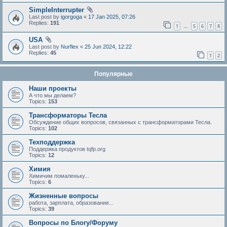
SimpleInterrupter
Last post by
igorgoga
«
17 Jan 2025, 07:26
Replies:
191
1
5
6
7
8
…
USA
Last post by
Nurflex
«
25 Jun 2024, 12:22
Replies:
45
1
2
Популярные
Наши проекты
А что мы делаем?
Topics:
153
Трансформаторы Тесла
Обсуждение общих вопросов, связанных с трансформаторами Тесла.
Topics:
102
Техподдержка
Поддержка продуктов tqfp.org
Topics:
12
Химия
Химичим помаленьку...
Topics:
6
Жизненные вопросы
работа, зарплата, образование...
Topics:
39
Вопросы по Блогу/Форуму