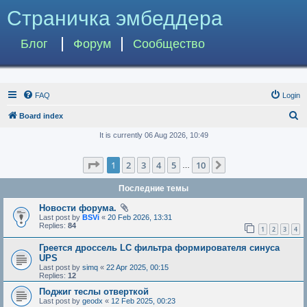
Страничка эмбеддера
Блог
Форум
Сообщество
FAQ
Login
S
Board index
e
It is currently 06 Aug 2026, 10:49
a
Page
1
of
10
1
2
3
4
5
10
Next
r
…
c
Последние темы
h
Новости форума.
Last post by
BSVi
«
20 Feb 2026, 13:31
Replies:
84
1
2
3
4
Греется дроссель LC фильтра формирователя синуса
UPS
Last post by
simq
«
22 Apr 2025, 00:15
Replies:
12
Поджиг теслы отверткой
Last post by
geodx
«
12 Feb 2025, 00:23