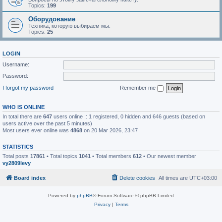
Topics:
199
Оборудование
Техника, которую выбираем мы.
Topics:
25
LOGIN
Username:
Password:
I forgot my password
Remember me
WHO IS ONLINE
In total there are
647
users online :: 1 registered, 0 hidden and 646 guests (based on
users active over the past 5 minutes)
Most users ever online was
4868
on 20 Mar 2026, 23:47
STATISTICS
Total posts
17861
• Total topics
1041
• Total members
612
• Our newest member
vy2809levy
Board index
Delete cookies
All times are
UTC+03:00
Powered by
phpBB
® Forum Software © phpBB Limited
Privacy
|
Terms