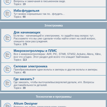
Вопросы и замечания в письменном виде.
Topics:
19
Изба-флудильня
Тут можно хорошенько так по.. флудить...
Topics:
90
Электроника
Для начинающих
Если вы - начинающий в электронике, то задайте ваш вопрос тут.
Расскажите что вы уже сделали чтобы найти ответ на свой вопрос,
опишите свои рассуждения.
Topics:
175
Микроконтроллеры и ПЛИС
Все о микроконтроллерах: AVR, PIC, STM8, STM32, Arduino, Altera, Xilinx,
все что угодно. Этот раздел для всего что клацает байтиками.
Topics:
113
Силовая электроника
Преобразовываем одни вольты и амперы в другие вольты и амперы.
Topics:
45
Где заказать?
Где заказать, чтобы выточили/высверлели/сделали, итп. Вопросы
доставабельности деталей.
Topics:
39
Технологии и программы
Altium Designer
Вопросы по этому замечательному пакету.