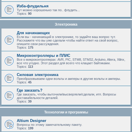
Изба-флудильня
Тут можно хорошенько так по.. флудить...
Topics:
90
Электроника
Для начинающих
Если вы - начинающий в электронике, то задайте ваш вопрос тут.
Расскажите что вы уже сделали чтобы найти ответ на свой вопрос,
опишите свои рассуждения.
Topics:
175
Микроконтроллеры и ПЛИС
Все о микроконтроллерах: AVR, PIC, STM8, STM32, Arduino, Altera, Xilinx,
все что угодно. Этот раздел для всего что клацает байтиками.
Topics:
113
Силовая электроника
Преобразовываем одни вольты и амперы в другие вольты и амперы.
Topics:
45
Где заказать?
Где заказать, чтобы выточили/высверлели/сделали, итп. Вопросы
доставабельности деталей.
Topics:
39
Технологии и программы
Altium Designer
Вопросы по этому замечательному пакету.
Topics:
199