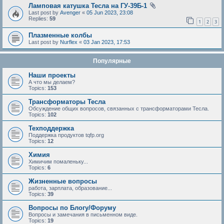
Ламповая катушка Тесла на ГУ-39Б-1
Last post by
Avenger
«
05 Jun 2023, 23:08
Replies:
59
1
2
3
Плазменные колбы
Last post by
Nurflex
«
03 Jan 2023, 17:53
Популярные
Наши проекты
А что мы делаем?
Topics:
153
Трансформаторы Тесла
Обсуждение общих вопросов, связанных с трансформаторами Тесла.
Topics:
102
Техподдержка
Поддержка продуктов tqfp.org
Topics:
12
Химия
Химичим помаленьку...
Topics:
6
Жизненные вопросы
работа, зарплата, образование...
Topics:
39
Вопросы по Блогу/Форуму
Вопросы и замечания в письменном виде.
Topics:
19