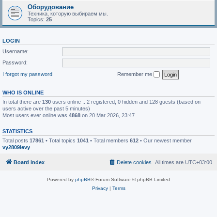
Оборудование
Техника, которую выбираем мы.
Topics:
25
LOGIN
Username:
Password:
I forgot my password
Remember me
WHO IS ONLINE
In total there are
130
users online :: 2 registered, 0 hidden and 128 guests (based on
users active over the past 5 minutes)
Most users ever online was
4868
on 20 Mar 2026, 23:47
STATISTICS
Total posts
17861
• Total topics
1041
• Total members
612
• Our newest member
vy2809levy
Board index
Delete cookies
All times are
UTC+03:00
Powered by
phpBB
® Forum Software © phpBB Limited
Privacy
|
Terms