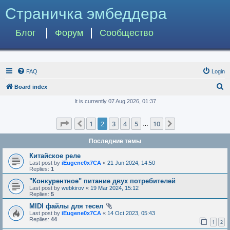
Страничка эмбеддера
Блог
Форум
Сообщество
FAQ
Login
S
Board index
e
It is currently 07 Aug 2026, 01:37
a
Page
2
of
10
1
2
3
4
5
10
Previous
Next
r
…
c
Последние темы
h
Китайское реле
Last post by
iEugene0x7CA
«
21 Jun 2024, 14:50
Replies:
1
"Конкурентное" питание двух потребителей
Last post by
webkirov
«
19 Mar 2024, 15:12
Replies:
5
MIDI файлы для тесел
Last post by
iEugene0x7CA
«
14 Oct 2023, 05:43
Replies:
44
1
2