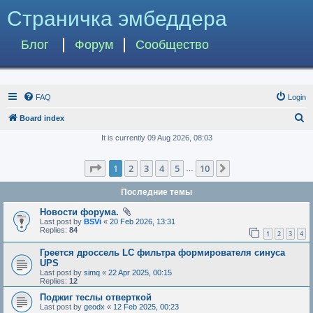
Страничка эмбеддера
Блог
Форум
Сообщество
FAQ
Login
S
Board index
e
It is currently 09 Aug 2026, 08:03
a
Page
1
of
10
1
2
3
4
5
10
Next
r
…
c
Последние темы
h
Новости форума.
Last post by
BSVi
«
20 Feb 2026, 13:31
Replies:
84
1
2
3
4
Греется дроссель LC фильтра формирователя синуса
UPS
Last post by
simq
«
22 Apr 2025, 00:15
Replies:
12
Поджиг теслы отверткой
Last post by
geodx
«
12 Feb 2025, 00:23