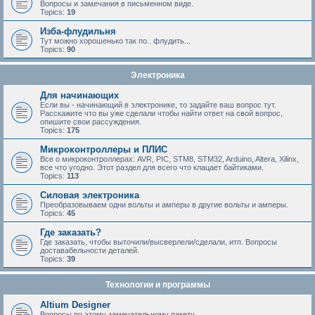
Вопросы и замечания в письменном виде.
Topics:
19
Изба-флудильня
Тут можно хорошенько так по.. флудить...
Topics:
90
Электроника
Для начинающих
Если вы - начинающий в электронике, то задайте ваш вопрос тут.
Расскажите что вы уже сделали чтобы найти ответ на свой вопрос,
опишите свои рассуждения.
Topics:
175
Микроконтроллеры и ПЛИС
Все о микроконтроллерах: AVR, PIC, STM8, STM32, Arduino, Altera, Xilinx,
все что угодно. Этот раздел для всего что клацает байтиками.
Topics:
113
Силовая электроника
Преобразовываем одни вольты и амперы в другие вольты и амперы.
Topics:
45
Где заказать?
Где заказать, чтобы выточили/высверлели/сделали, итп. Вопросы
доставабельности деталей.
Topics:
39
Технологии и программы
Altium Designer
Вопросы по этому замечательному пакету.