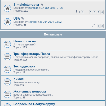
SimpleInterrupter
Last post by
igorgoga
«
17 Jan 2025, 07:26
Replies:
191
1
5
6
7
8
…
USA
Last post by
Nurflex
«
25 Jun 2024, 12:22
Replies:
45
1
2
Популярные
Наши проекты
А что мы делаем?
Topics:
153
Трансформаторы Тесла
Обсуждение общих вопросов, связанных с трансформаторами Тесла.
Topics:
102
Техподдержка
Поддержка продуктов tqfp.org
Topics:
12
Химия
Химичим помаленьку...
Topics:
6
Жизненные вопросы
работа, зарплата, образование...
Topics:
39
Вопросы по Блогу/Форуму