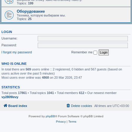
Topics:
199
Оборудование
Техника, которую выбираем мы.
Topics:
25
LOGIN
Username:
Password:
I forgot my password
Remember me
WHO IS ONLINE
In total there are
569
users online :: 2 registered, 0 hidden and 567 guests (based on
users active over the past 5 minutes)
Most users ever online was
4868
on 20 Mar 2026, 23:47
STATISTICS
Total posts
17861
• Total topics
1041
• Total members
612
• Our newest member
vy2809levy
Board index
Delete cookies
All times are
UTC+03:00
Powered by
phpBB
® Forum Software © phpBB Limited
Privacy
|
Terms