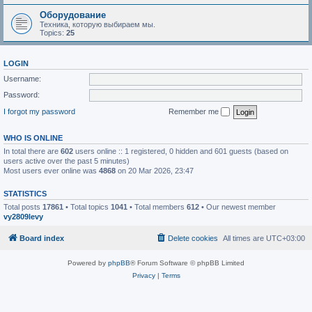
Оборудование
Техника, которую выбираем мы.
Topics:
25
LOGIN
Username:
Password:
I forgot my password
Remember me
WHO IS ONLINE
In total there are
602
users online :: 1 registered, 0 hidden and 601 guests (based on
users active over the past 5 minutes)
Most users ever online was
4868
on 20 Mar 2026, 23:47
STATISTICS
Total posts
17861
• Total topics
1041
• Total members
612
• Our newest member
vy2809levy
Board index
Delete cookies
All times are
UTC+03:00
Powered by
phpBB
® Forum Software © phpBB Limited
Privacy
|
Terms