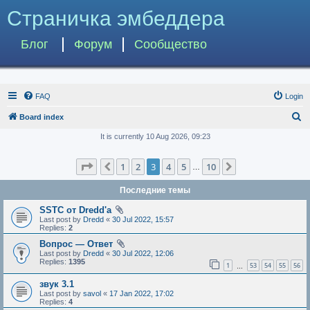
Страничка эмбеддера
Блог
Форум
Сообщество
FAQ
Login
S
Board index
e
It is currently 10 Aug 2026, 09:23
a
Page
3
of
10
1
2
3
4
5
10
Previous
Next
r
…
c
Последние темы
h
SSTC от Dredd'а
Last post by
Dredd
«
30 Jul 2022, 15:57
Replies:
2
Вопрос — Ответ
Last post by
Dredd
«
30 Jul 2022, 12:06
Replies:
1395
1
53
54
55
56
…
звук 3.1
Last post by
savol
«
17 Jan 2022, 17:02
Replies:
4