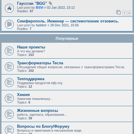
Гауссган "BGG"
Last post by
BSVi
«
02 Jan 2022, 23:12
Replies:
47
1
2
Симферополь. Инженер — системотехник отзовись.
Last post by
faddistr
«
28 Dec 2021, 15:56
Replies:
7
Популярные
Наши проекты
А что мы делаем?
Topics:
153
Трансформаторы Тесла
Обсуждение общих вопросов, связанных с трансформаторами Тесла.
Topics:
102
Техподдержка
Поддержка продуктов tqfp.org
Topics:
12
Химия
Химичим помаленьку...
Topics:
6
Жизненные вопросы
работа, зарплата, образование...
Topics:
39
Вопросы по Блогу/Форуму
Вопросы и замечания в письменном виде.
Topics:
19