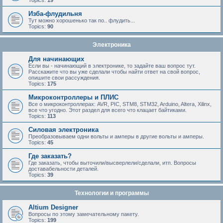
Изба-флудильня
Тут можно хорошенько так по.. флудить...
Topics:
90
Электроника
Для начинающих
Если вы - начинающий в электронике, то задайте ваш вопрос тут.
Расскажите что вы уже сделали чтобы найти ответ на свой вопрос,
опишите свои рассуждения.
Topics:
175
Микроконтроллеры и ПЛИС
Все о микроконтроллерах: AVR, PIC, STM8, STM32, Arduino, Altera, Xilinx,
все что угодно. Этот раздел для всего что клацает байтиками.
Topics:
113
Силовая электроника
Преобразовываем одни вольты и амперы в другие вольты и амперы.
Topics:
45
Где заказать?
Где заказать, чтобы выточили/высверлели/сделали, итп. Вопросы
доставабельности деталей.
Topics:
39
Технологии и программы
Altium Designer
Вопросы по этому замечательному пакету.
Topics:
199