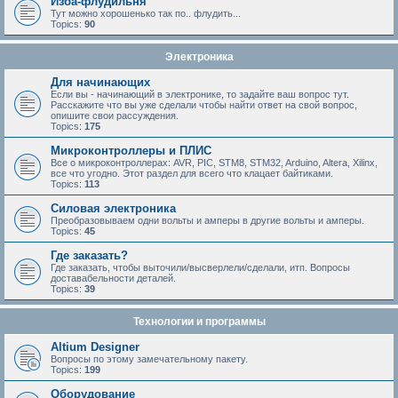
Изба-флудильня
Тут можно хорошенько так по.. флудить...
Topics:
90
Электроника
Для начинающих
Если вы - начинающий в электронике, то задайте ваш вопрос тут.
Расскажите что вы уже сделали чтобы найти ответ на свой вопрос,
опишите свои рассуждения.
Topics:
175
Микроконтроллеры и ПЛИС
Все о микроконтроллерах: AVR, PIC, STM8, STM32, Arduino, Altera, Xilinx,
все что угодно. Этот раздел для всего что клацает байтиками.
Topics:
113
Силовая электроника
Преобразовываем одни вольты и амперы в другие вольты и амперы.
Topics:
45
Где заказать?
Где заказать, чтобы выточили/высверлели/сделали, итп. Вопросы
доставабельности деталей.
Topics:
39
Технологии и программы
Altium Designer
Вопросы по этому замечательному пакету.
Topics:
199
Оборудование