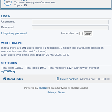
Техника, которую выбираем мы.
Topics:
25
LOGIN
Username:
Password:
I forgot my password
Remember me
WHO IS ONLINE
In total there are
601
users online :: 1 registered, 0 hidden and 600 guests (based on
users active over the past 5 minutes)
Most users ever online was
4868
on 20 Mar 2026, 23:47
STATISTICS
Total posts
17861
• Total topics
1041
• Total members
612
• Our newest member
vy2809levy
Board index
Delete cookies
All times are
UTC+03:00
Powered by
phpBB
® Forum Software © phpBB Limited
Privacy
|
Terms