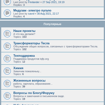
Last post by
Firelander
«
27 Sep 2021, 19:19
Replies:
3
Медузам -электро пугало
Last post by
savol
«
30 Aug 2021, 22:17
Replies:
4
Популярные
Наши проекты
А что мы делаем?
Topics:
153
Трансформаторы Тесла
Обсуждение общих вопросов, связанных с трансформаторами Тесла.
Topics:
102
Техподдержка
Поддержка продуктов tqfp.org
Topics:
12
Химия
Химичим помаленьку...
Topics:
6
Жизненные вопросы
работа, зарплата, образование...
Topics:
39
Вопросы по Блогу/Форуму
Вопросы и замечания в письменном виде.
Topics:
19