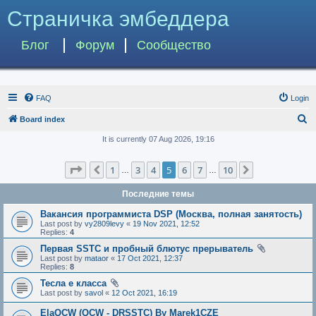
Страничка эмбеддера
Блог
Форум
Сообщество
FAQ
Login
S
Board index
e
It is currently 07 Aug 2026, 19:16
a
Page
5
of
10
1
3
4
5
6
7
10
Previous
Next
r
…
…
c
Последние темы
h
Вакансия программиста DSP (Москва, полная занятость)
Last post by
vy2809levy
«
19 Nov 2021, 12:52
Replies:
4
Первая SSTC и пробный блютус прерыватель
Last post by
mataor
«
17 Oct 2021, 12:37
Replies:
8
Тесла е класса
Last post by
savol
«
12 Oct 2021, 16:19
ElaQCW (QCW - DRSSTC) By Marek1CZE