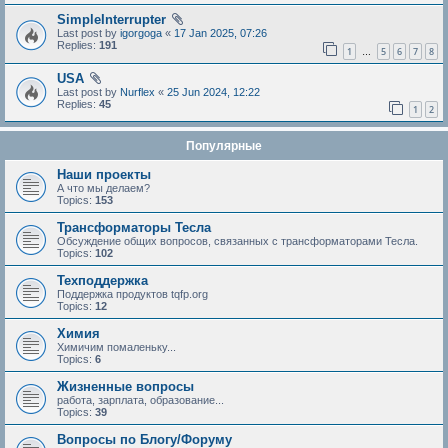
SimpleInterrupter
Last post by
igorgoga
«
17 Jan 2025, 07:26
Replies:
191
1
5
6
7
8
…
USA
Last post by
Nurflex
«
25 Jun 2024, 12:22
Replies:
45
1
2
Популярные
Наши проекты
А что мы делаем?
Topics:
153
Трансформаторы Тесла
Обсуждение общих вопросов, связанных с трансформаторами Тесла.
Topics:
102
Техподдержка
Поддержка продуктов tqfp.org
Topics:
12
Химия
Химичим помаленьку...
Topics:
6
Жизненные вопросы
работа, зарплата, образование...
Topics:
39
Вопросы по Блогу/Форуму