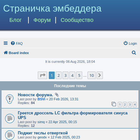
Страничка эмбеддера
Блог
Форум
Сообщество
FAQ
Login
S
Board index
e
It is currently 06 Aug 2026, 18:04
a
Page
1
of
10
1
2
3
4
5
10
Next
r
…
c
Последние темы
h
Новости форума.
Last post by
BSVi
«
20 Feb 2026, 13:31
Replies:
84
1
2
3
4
Греется дроссель LC фильтра формирователя синуса
UPS
Last post by
simq
«
22 Apr 2025, 00:15
Replies:
12
Поджиг теслы отверткой
Last post by
geodx
«
12 Feb 2025, 00:23