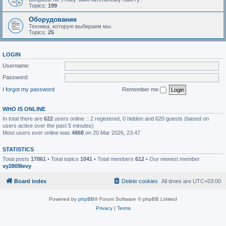
Topics:
199
Оборудование
Техника, которую выбираем мы.
Topics:
25
LOGIN
Username:
Password:
I forgot my password
Remember me
WHO IS ONLINE
In total there are
622
users online :: 2 registered, 0 hidden and 620 guests (based on
users active over the past 5 minutes)
Most users ever online was
4868
on 20 Mar 2026, 23:47
STATISTICS
Total posts
17861
• Total topics
1041
• Total members
612
• Our newest member
vy2809levy
Board index
Delete cookies
All times are
UTC+03:00
Powered by
phpBB
® Forum Software © phpBB Limited
Privacy
|
Terms