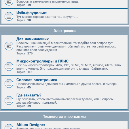
Вопросы и замечания в письменном виде.
Topics:
19
Изба-флудильня
Тут можно хорошенько так по.. флудить...
Topics:
90
Электроника
Для начинающих
Если вы - начинающий в электронике, то задайте ваш вопрос тут.
Расскажите что вы уже сделали чтобы найти ответ на свой вопрос,
опишите свои рассуждения.
Topics:
175
Микроконтроллеры и ПЛИС
Все о микроконтроллерах: AVR, PIC, STM8, STM32, Arduino, Altera, Xilinx,
все что угодно. Этот раздел для всего что клацает байтиками.
Topics:
113
Силовая электроника
Преобразовываем одни вольты и амперы в другие вольты и амперы.
Topics:
45
Где заказать?
Где заказать, чтобы выточили/высверлели/сделали, итп. Вопросы
доставабельности деталей.
Topics:
39
Технологии и программы
Altium Designer
Вопросы по этому замечательному пакету.