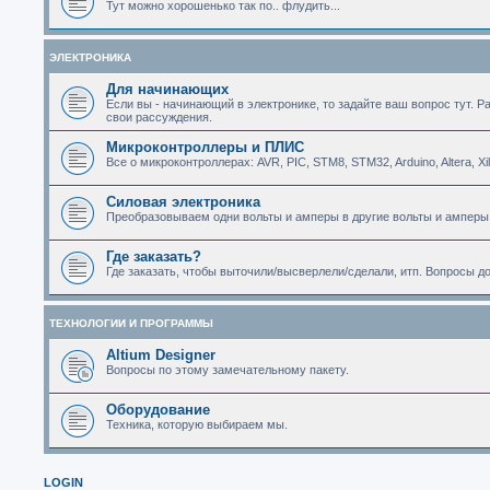
Тут можно хорошенько так по.. флудить...
ЭЛЕКТРОНИКА
Для начинающих
Если вы - начинающий в электронике, то задайте ваш вопрос тут. Р
свои рассуждения.
Микроконтроллеры и ПЛИС
Все о микроконтроллерах: AVR, PIC, STM8, STM32, Arduino, Altera, Xi
Силовая электроника
Преобразовываем одни вольты и амперы в другие вольты и амперы
Где заказать?
Где заказать, чтобы выточили/высверлели/сделали, итп. Вопросы д
ТЕХНОЛОГИИ И ПРОГРАММЫ
Altium Designer
Вопросы по этому замечательному пакету.
Оборудование
Техника, которую выбираем мы.
LOGIN