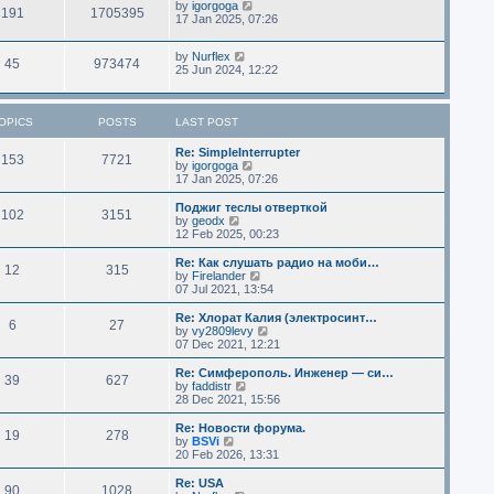
by
igorgoga
191
1705395
17 Jan 2025, 07:26
by
Nurflex
45
973474
25 Jun 2024, 12:22
OPICS
POSTS
LAST POST
Re: SimpleInterrupter
153
7721
V
by
igorgoga
i
17 Jan 2025, 07:26
e
w
Поджиг теслы отверткой
102
3151
t
V
by
geodx
h
i
12 Feb 2025, 00:23
e
e
l
w
Re: Как слушать радио на моби…
12
315
a
t
V
by
Firelander
t
h
i
07 Jul 2021, 13:54
e
e
e
s
l
w
Re: Хлорат Калия (электросинт…
t
6
27
a
t
V
by
vy2809levy
p
t
h
i
07 Dec 2021, 12:21
o
e
e
e
s
s
l
w
Re: Симферополь. Инженер — си…
t
t
39
627
a
t
V
by
faddistr
p
t
h
i
28 Dec 2021, 15:56
o
e
e
e
s
s
l
w
Re: Новости форума.
t
t
19
278
a
t
V
by
BSVi
p
t
h
i
20 Feb 2026, 13:31
o
e
e
e
s
s
l
w
Re: USA
t
t
90
1028
a
t