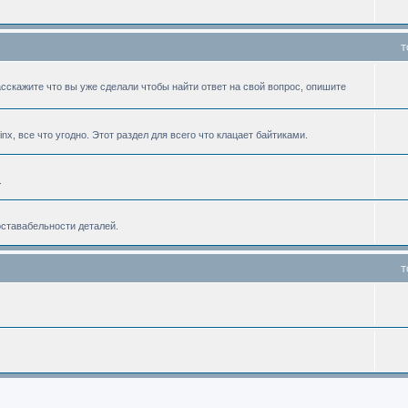
T
асскажите что вы уже сделали чтобы найти ответ на свой вопрос, опишите
linx, все что угодно. Этот раздел для всего что клацает байтиками.
.
оставабельности деталей.
T