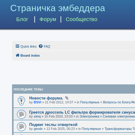
Страничка эмбеддера
Блог
Форум
Сообщество
Quick links
FAQ
Board index
ПОСЛЕДНИЕ ТЕМЫ
Новости форума.
by
BSVi
» 21 Feb 2012, 14:57 » in
Популярные
»
Вопросы по Блогу/Ф
Греется дроссель LC фильтра формирователя синус
by
simq
» 15 Feb 2020, 23:03 » in
Электроника
»
Силовая электроник
Поджиг теслы отверткой
by
geodx
» 12 Feb 2025, 00:23 » in
Популярные
»
Трансформаторы Т