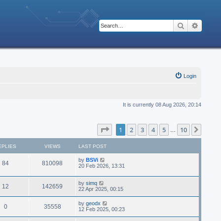
Search
Advanc
Login
It is currently 08 Aug 2026, 20:14
Page
1
of
10
1
2
3
4
5
10
Next
…
EPLIES
VIEWS
LAST POST
by
BSVi
84
810098
20 Feb 2026, 13:31
by
simq
12
142659
22 Apr 2025, 00:15
by
geodx
0
35558
12 Feb 2025, 00:23