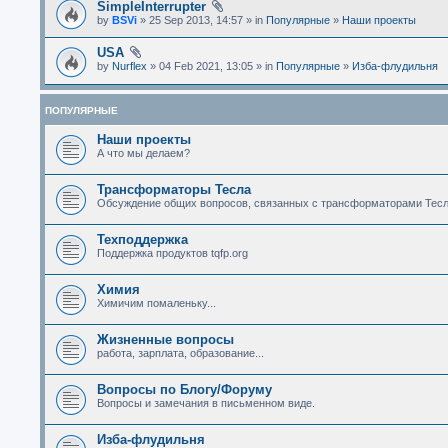
SimpleInterrupter
by
BSVi
» 25 Sep 2013, 14:57 » in
Популярные
»
Наши проекты
USA
by
Nurflex
» 04 Feb 2021, 13:05 » in
Популярные
»
Изба-флудильня
ПОПУЛЯРНЫЕ
Наши проекты
А что мы делаем?
Трансформаторы Тесла
Обсуждение общих вопросов, связанных с трансформаторами Тесл
Техподдержка
Поддержка продуктов tqfp.org
Химия
Химичим помаленьку...
Жизненные вопросы
работа, зарплата, образование...
Вопросы по Блогу/Форуму
Вопросы и замечания в письменном виде.
Изба-флудильня