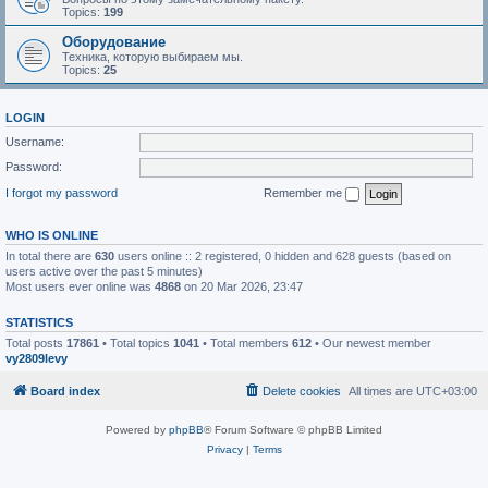
Topics:
199
Оборудование
Техника, которую выбираем мы.
Topics:
25
LOGIN
Username:
Password:
I forgot my password
Remember me
WHO IS ONLINE
In total there are
630
users online :: 2 registered, 0 hidden and 628 guests (based on
users active over the past 5 minutes)
Most users ever online was
4868
on 20 Mar 2026, 23:47
STATISTICS
Total posts
17861
• Total topics
1041
• Total members
612
• Our newest member
vy2809levy
Board index
Delete cookies
All times are
UTC+03:00
Powered by
phpBB
® Forum Software © phpBB Limited
Privacy
|
Terms