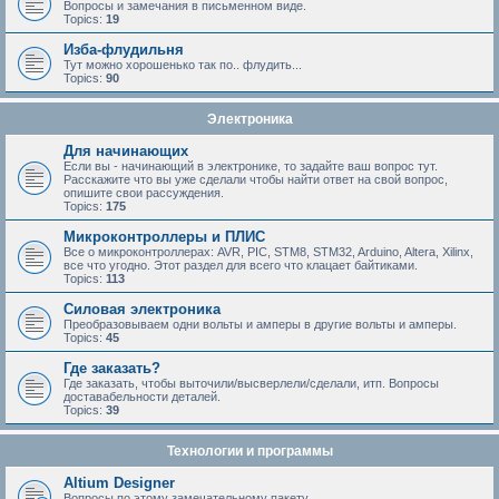
Вопросы и замечания в письменном виде.
Topics:
19
Изба-флудильня
Тут можно хорошенько так по.. флудить...
Topics:
90
Электроника
Для начинающих
Если вы - начинающий в электронике, то задайте ваш вопрос тут.
Расскажите что вы уже сделали чтобы найти ответ на свой вопрос,
опишите свои рассуждения.
Topics:
175
Микроконтроллеры и ПЛИС
Все о микроконтроллерах: AVR, PIC, STM8, STM32, Arduino, Altera, Xilinx,
все что угодно. Этот раздел для всего что клацает байтиками.
Topics:
113
Силовая электроника
Преобразовываем одни вольты и амперы в другие вольты и амперы.
Topics:
45
Где заказать?
Где заказать, чтобы выточили/высверлели/сделали, итп. Вопросы
доставабельности деталей.
Topics:
39
Технологии и программы
Altium Designer
Вопросы по этому замечательному пакету.