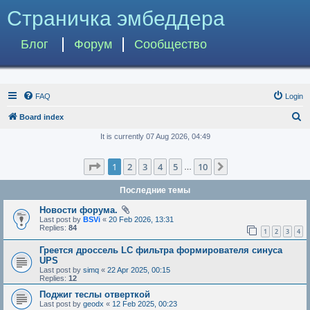
Страничка эмбеддера
Блог
Форум
Сообщество
FAQ
Login
S
Board index
e
It is currently 07 Aug 2026, 04:49
a
Page
1
of
10
1
2
3
4
5
10
Next
r
…
c
Последние темы
h
Новости форума.
Last post by
BSVi
«
20 Feb 2026, 13:31
Replies:
84
1
2
3
4
Греется дроссель LC фильтра формирователя синуса
UPS
Last post by
simq
«
22 Apr 2025, 00:15
Replies:
12
Поджиг теслы отверткой
Last post by
geodx
«
12 Feb 2025, 00:23