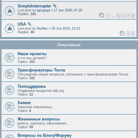
SimpleInterrupter
Last post by
igorgoga
«
17 Jan 2025, 07:26
Replies:
191
1
5
6
7
8
…
USA
Last post by
Nurflex
«
25 Jun 2024, 12:22
Replies:
45
1
2
Популярные
Наши проекты
А что мы делаем?
Topics:
153
Трансформаторы Тесла
Обсуждение общих вопросов, связанных с трансформаторами Тесла.
Topics:
102
Техподдержка
Поддержка продуктов tqfp.org
Topics:
12
Химия
Химичим помаленьку...
Topics:
6
Жизненные вопросы
работа, зарплата, образование...
Topics:
39
Вопросы по Блогу/Форуму