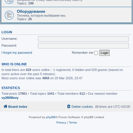
Topics:
199
Оборудование
Техника, которую выбираем мы.
Topics:
25
LOGIN
Username:
Password:
I forgot my password
Remember me
WHO IS ONLINE
In total there are
629
users online :: 1 registered, 0 hidden and 628 guests (based on
users active over the past 5 minutes)
Most users ever online was
4868
on 20 Mar 2026, 23:47
STATISTICS
Total posts
17861
• Total topics
1041
• Total members
612
• Our newest member
vy2809levy
Board index
Delete cookies
All times are
UTC+03:00
Powered by
phpBB
® Forum Software © phpBB Limited
Privacy
|
Terms