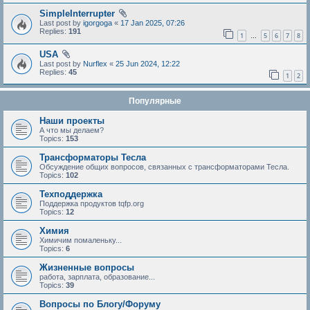
SimpleInterrupter
Last post by
igorgoga
«
17 Jan 2025, 07:26
Replies:
191
1
5
6
7
8
…
USA
Last post by
Nurflex
«
25 Jun 2024, 12:22
Replies:
45
1
2
Популярные
Наши проекты
А что мы делаем?
Topics:
153
Трансформаторы Тесла
Обсуждение общих вопросов, связанных с трансформаторами Тесла.
Topics:
102
Техподдержка
Поддержка продуктов tqfp.org
Topics:
12
Химия
Химичим помаленьку...
Topics:
6
Жизненные вопросы
работа, зарплата, образование...
Topics:
39
Вопросы по Блогу/Форуму