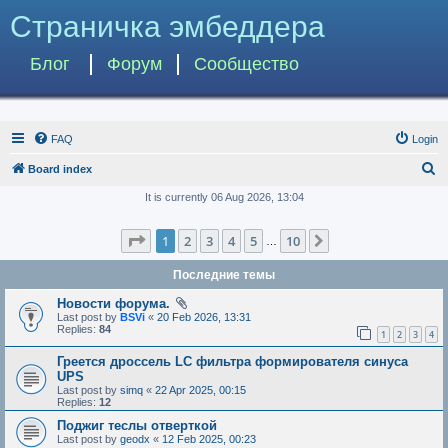
Страничка эмбеддера
Блог
Форум
Сообщество
FAQ
Login
S
Board index
e
It is currently 06 Aug 2026, 13:04
a
Page
1
of
10
1
2
3
4
5
10
Next
r
…
c
Последние темы
h
Новости форума.
Last post by
BSVi
«
20 Feb 2026, 13:31
Replies:
84
1
2
3
4
Греется дроссель LC фильтра формирователя синуса
UPS
Last post by
simq
«
22 Apr 2025, 00:15
Replies:
12
Поджиг теслы отверткой
Last post by
geodx
«
12 Feb 2025, 00:23