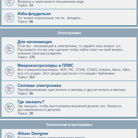
Вопросы и замечания в письменном виде.
Topics:
19
Изба-флудильня
Тут можно хорошенько так по.. флудить...
Topics:
90
Электроника
Для начинающих
Если вы - начинающий в электронике, то задайте ваш вопрос тут.
Расскажите что вы уже сделали чтобы найти ответ на свой вопрос,
опишите свои рассуждения.
Topics:
175
Микроконтроллеры и ПЛИС
Все о микроконтроллерах: AVR, PIC, STM8, STM32, Arduino, Altera, Xilinx,
все что угодно. Этот раздел для всего что клацает байтиками.
Topics:
113
Силовая электроника
Преобразовываем одни вольты и амперы в другие вольты и амперы.
Topics:
45
Где заказать?
Где заказать, чтобы выточили/высверлели/сделали, итп. Вопросы
доставабельности деталей.
Topics:
39
Технологии и программы
Altium Designer
Вопросы по этому замечательному пакету.