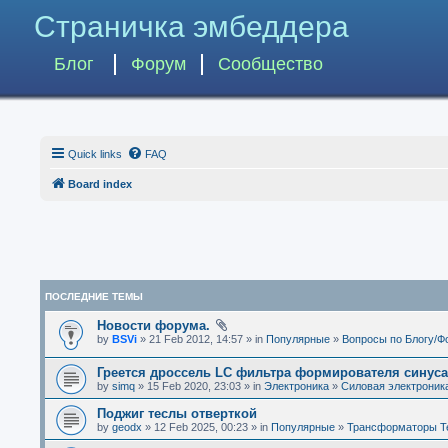
Страничка эмбеддера
Блог
Форум
Сообщество
Quick links
FAQ
Board index
ПОСЛЕДНИЕ ТЕМЫ
Новости форума.
by
BSVi
» 21 Feb 2012, 14:57 » in
Популярные
»
Вопросы по Блогу/Ф
Греется дроссель LC фильтра формирователя синус
by
simq
» 15 Feb 2020, 23:03 » in
Электроника
»
Силовая электроник
Поджиг теслы отверткой
by
geodx
» 12 Feb 2025, 00:23 » in
Популярные
»
Трансформаторы Т