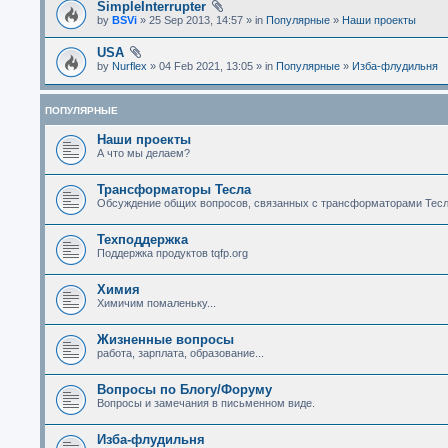
SimpleInterrupter
by
BSVi
» 25 Sep 2013, 14:57 » in
Популярные
»
Наши проекты
USA
by
Nurflex
» 04 Feb 2021, 13:05 » in
Популярные
»
Изба-флудильня
ПОПУЛЯРНЫЕ
Наши проекты
А что мы делаем?
Трансформаторы Тесла
Обсуждение общих вопросов, связанных с трансформаторами Тесл
Техподдержка
Поддержка продуктов tqfp.org
Химия
Химичим помаленьку...
Жизненные вопросы
работа, зарплата, образование...
Вопросы по Блогу/Форуму
Вопросы и замечания в письменном виде.
Изба-флудильня