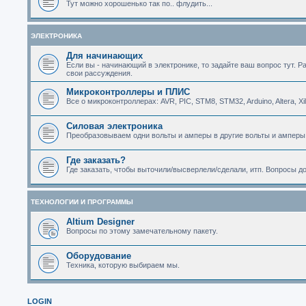
Тут можно хорошенько так по.. флудить...
ЭЛЕКТРОНИКА
Для начинающих
Если вы - начинающий в электронике, то задайте ваш вопрос тут. Р
свои рассуждения.
Микроконтроллеры и ПЛИС
Все о микроконтроллерах: AVR, PIC, STM8, STM32, Arduino, Altera, Xi
Силовая электроника
Преобразовываем одни вольты и амперы в другие вольты и амперы
Где заказать?
Где заказать, чтобы выточили/высверлели/сделали, итп. Вопросы д
ТЕХНОЛОГИИ И ПРОГРАММЫ
Altium Designer
Вопросы по этому замечательному пакету.
Оборудование
Техника, которую выбираем мы.
LOGIN