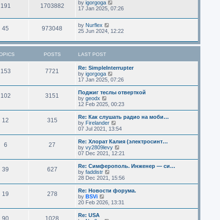
by
igorgoga
191
1703882
17 Jan 2025, 07:26
by
Nurflex
45
973048
25 Jun 2024, 12:22
OPICS
POSTS
LAST POST
Re: SimpleInterrupter
153
7721
V
by
igorgoga
i
17 Jan 2025, 07:26
e
w
Поджиг теслы отверткой
102
3151
t
V
by
geodx
h
i
12 Feb 2025, 00:23
e
e
l
w
Re: Как слушать радио на моби…
12
315
a
t
V
by
Firelander
t
h
i
07 Jul 2021, 13:54
e
e
e
s
l
w
Re: Хлорат Калия (электросинт…
t
6
27
a
t
V
by
vy2809levy
p
t
h
i
07 Dec 2021, 12:21
o
e
e
e
s
s
l
w
Re: Симферополь. Инженер — си…
t
t
39
627
a
t
V
by
faddistr
p
t
h
i
28 Dec 2021, 15:56
o
e
e
e
s
s
l
w
Re: Новости форума.
t
t
19
278
a
t
V
by
BSVi
p
t
h
i
20 Feb 2026, 13:31
o
e
e
e
s
s
l
w
Re: USA
t
t
90
1028
a
t