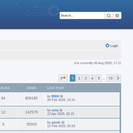
Search
Advanc
Login
It is currently 06 Aug 2026, 17:11
Page
1
of
10
1
2
3
4
5
10
Next
…
EPLIES
VIEWS
LAST POST
by
BSVi
84
809185
20 Feb 2026, 13:31
by
simq
12
142579
22 Apr 2025, 00:15
by
geodx
0
35503
12 Feb 2025, 00:23