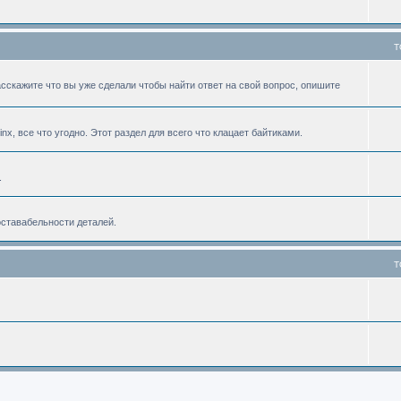
T
асскажите что вы уже сделали чтобы найти ответ на свой вопрос, опишите
linx, все что угодно. Этот раздел для всего что клацает байтиками.
.
оставабельности деталей.
T