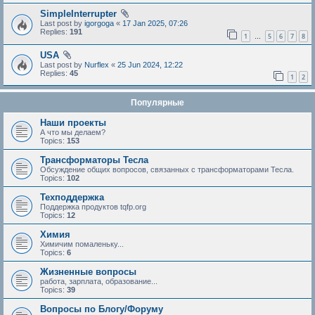
SimpleInterrupter
Last post by
igorgoga
«
17 Jan 2025, 07:26
Replies:
191
1
5
6
7
8
…
USA
Last post by
Nurflex
«
25 Jun 2024, 12:22
Replies:
45
1
2
Популярные
Наши проекты
А что мы делаем?
Topics:
153
Трансформаторы Тесла
Обсуждение общих вопросов, связанных с трансформаторами Тесла.
Topics:
102
Техподдержка
Поддержка продуктов tqfp.org
Topics:
12
Химия
Химичим помаленьку...
Topics:
6
Жизненные вопросы
работа, зарплата, образование...
Topics:
39
Вопросы по Блогу/Форуму