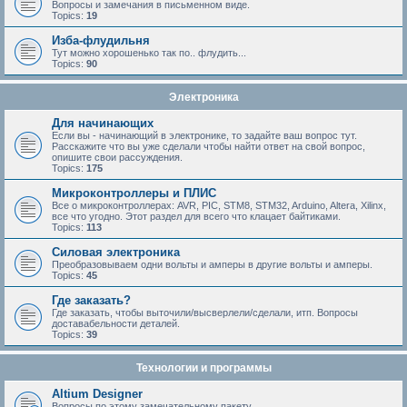
Вопросы и замечания в письменном виде.
Topics:
19
Изба-флудильня
Тут можно хорошенько так по.. флудить...
Topics:
90
Электроника
Для начинающих
Если вы - начинающий в электронике, то задайте ваш вопрос тут.
Расскажите что вы уже сделали чтобы найти ответ на свой вопрос,
опишите свои рассуждения.
Topics:
175
Микроконтроллеры и ПЛИС
Все о микроконтроллерах: AVR, PIC, STM8, STM32, Arduino, Altera, Xilinx,
все что угодно. Этот раздел для всего что клацает байтиками.
Topics:
113
Силовая электроника
Преобразовываем одни вольты и амперы в другие вольты и амперы.
Topics:
45
Где заказать?
Где заказать, чтобы выточили/высверлели/сделали, итп. Вопросы
доставабельности деталей.
Topics:
39
Технологии и программы
Altium Designer
Вопросы по этому замечательному пакету.