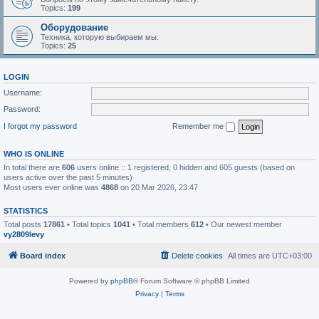
Topics:
199
Оборудование
Техника, которую выбираем мы.
Topics:
25
LOGIN
Username:
Password:
I forgot my password
Remember me
WHO IS ONLINE
In total there are
606
users online :: 1 registered, 0 hidden and 605 guests (based on
users active over the past 5 minutes)
Most users ever online was
4868
on 20 Mar 2026, 23:47
STATISTICS
Total posts
17861
• Total topics
1041
• Total members
612
• Our newest member
vy2809levy
Board index
Delete cookies
All times are
UTC+03:00
Powered by
phpBB
® Forum Software © phpBB Limited
Privacy
|
Terms