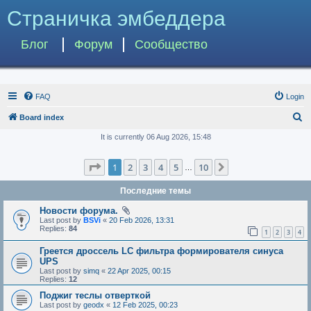
Страничка эмбеддера
Блог
Форум
Сообщество
FAQ
Login
S
Board index
e
It is currently 06 Aug 2026, 15:48
a
Page
1
of
10
1
2
3
4
5
10
Next
r
…
c
Последние темы
h
Новости форума.
Last post by
BSVi
«
20 Feb 2026, 13:31
Replies:
84
1
2
3
4
Греется дроссель LC фильтра формирователя синуса
UPS
Last post by
simq
«
22 Apr 2025, 00:15
Replies:
12
Поджиг теслы отверткой
Last post by
geodx
«
12 Feb 2025, 00:23