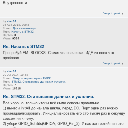
Внутренности..
Jump to post
by
alex34
04 Aug 2014, 20:46
Forum:
Для начинающих
Topic:
Начать c STM32
Replies:
3
Views:
9524
Re: Начать c STM32
Пропробуй EM::BLOCKS. Самая человеческая ИДЕ из всех что
пробовал
Jump to post
by
alex34
20 Jul 2014, 19:44
Forum:
Микроконтроллеры и ПЛИС
Topic:
STM32. Считывание данных и условия.
Replies:
7
Views:
16218
Re: STM32. Считывание данных и условия.
Всё хорошо, только чтобы всё было совсем правильно
1) вынеси initAll до начала цикла, перед DO. Порт один раз нужно
проинициализировать. Инициализировать его сто тысяч раз в секунду
совсем ни к чему.
2) убери GPIO_SetBits(GPIOA, GPIO_Pin_3); У нас же третий пин это