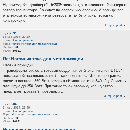
Ну почему без драйвера? Uc2835 заявляет, что вкачивает 2 ампера в
затвор транзистора. За совет по сварочнику спасибо! А вообще вся
эта пляска во многом из-за реверса, а так бы я искал готовую
конструкцию
Jump to post
by
alex34
16 Aug 2014, 20:10
Forum:
Наши проекты
Topic:
Источник тока для металлизации.
Replies:
20
Views:
30911
Re: Источник тока для металлизации.
Первые прикидки:
- трансформатор: есть готовый сердечник от блока питания, ETD34
неизвестной проницаемости :). Если принять за N87, то программа
расчёта обещает 360 Ватт габаритной мощности на 340 кГц. Снимать
планирую до 250 Ватт. При таких токах вторичку калькулятор
предлагает мотать 9 проводами ...
Jump to post
by
alex34
14 Aug 2014, 21:46
Forum:
Наши проекты
Topic:
Источник тока для металлизации.
Replies:
20
Views:
30911
Источник тока для металлизации.