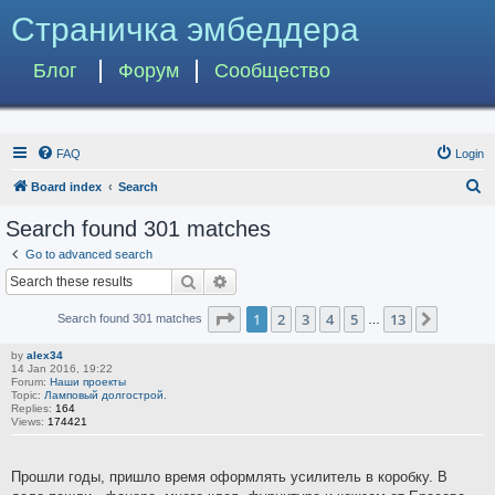
Страничка эмбеддера
Блог
Форум
Сообщество
FAQ
Login
S
Board index
Search
e
Search found 301 matches
a
Go to advanced search
r
Search
Advanced search
c
Page
1
of
13
1
2
3
4
5
13
Next
Search found 301 matches
h
…
by
alex34
14 Jan 2016, 19:22
Forum:
Наши проекты
Topic:
Ламповый долгострой.
Replies:
164
Views:
174421
Прошли годы, пришло время оформлять усилитель в коробку. В