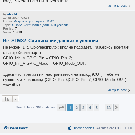
вход. Зачем в него пытаться что-то ...
Jump to post
by
alex34
19 Jul 2014, 05:58
Forum:
Микроконтроллеры и ПЛИС
Topic:
STM32. Считывание данных и условия.
Replies:
7
Views:
16218
Re: STM32. Считывание данных и условия.
Не нужен IDR, Gpioreadinputbit вполне подойдет. Разберись всё-таки
с настройками порта.
GPIO_Init_A.GPIO_Pin = GPIO_Pin_3;
GPIO_Init_A.GPIO_Mode = GPIO_Mode_OUT;
Здесь что: третий пин, настраивается на выход (OUT). Тебе же
нужно: 5 и 7 на выход (GPIO_Pin_5|GPIO_Pin_7, GPIO_Mode_OUT),
третий на ...
Jump to post
Page
1
of
13
1
2
3
4
5
13
Next
Search found 301 matches
…
Board index
Delete cookies
All times are
UTC+03:00