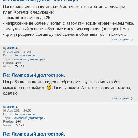
Появилась идея запилить свой источник тока для металлизации
плат. Хотелки следующие:
- прямой ток ампер до 25.
- напряжение не более 7 вольт, с автоматическим ограничением тока.
- импульсный реверс: обратные импульсы короткие (порядка 1 мс).
- для упрощения схемы думаю сделать обратный ток = прямой ...
Jump to post
by
alex34
07 Aug 2014, 17:48
Forum:
Наши проекты
Topic:
Ламповый долгострой.
Replies:
164
Views:
174421
Re: Ламповый долгострой.
Попробовал запилить видео с образцами звука, понял что без
микрофона не выйдет.
Запишу позже. А статью запилить можно,
сделаю
Jump to post
by
alex34
06 Aug 2014, 20:55
Forum:
Наши проекты
Topic:
Ламповый долгострой.
Replies:
164
Views:
174421
Re: Ламповый долгострой.