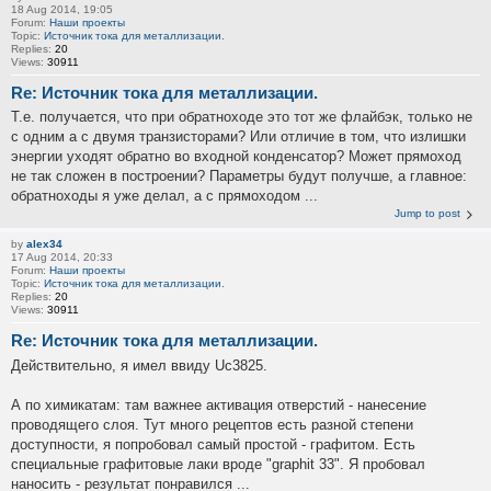
18 Aug 2014, 19:05
Forum:
Наши проекты
Topic:
Источник тока для металлизации.
Replies:
20
Views:
30911
Re: Источник тока для металлизации.
Т.е. получается, что при обратноходе это тот же флайбэк, только не
с одним а с двумя транзисторами? Или отличие в том, что излишки
энергии уходят обратно во входной конденсатор? Может прямоход
не так сложен в построении? Параметры будут получше, а главное:
обратноходы я уже делал, а с прямоходом ...
Jump to post
by
alex34
17 Aug 2014, 20:33
Forum:
Наши проекты
Topic:
Источник тока для металлизации.
Replies:
20
Views:
30911
Re: Источник тока для металлизации.
Действительно, я имел ввиду Uc3825.
А по химикатам: там важнее активация отверстий - нанесение
проводящего слоя. Тут много рецептов есть разной степени
доступности, я попробовал самый простой - графитом. Есть
специальные графитовые лаки вроде "graphit 33". Я пробовал
наносить - результат понравился ...