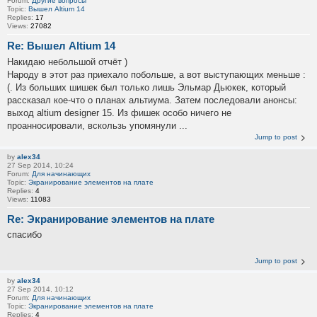
Forum:
Другие вопросы
Topic:
Вышел Altium 14
Replies:
17
Views:
27082
Re: Вышел Altium 14
Накидаю небольшой отчёт )
Народу в этот раз приехало побольше, а вот выступающих меньше :
(. Из больших шишек был только лишь Эльмар Дьюкек, который
рассказал кое-что о планах альтиума. Затем последовали анонсы:
выход altium designer 15. Из фишек особо ничего не
проанносировали, вскользь упомянули ...
Jump to post
by
alex34
27 Sep 2014, 10:24
Forum:
Для начинающих
Topic:
Экранирование элементов на плате
Replies:
4
Views:
11083
Re: Экранирование элементов на плате
спасибо
Jump to post
by
alex34
27 Sep 2014, 10:12
Forum:
Для начинающих
Topic:
Экранирование элементов на плате
Replies:
4