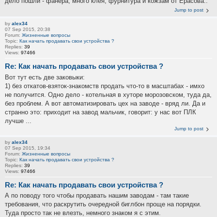
дело пошли - фанера, много клея, фурнитура и кожзам от Ерасова..
Jump to post
by
alex34
07 Sep 2015, 20:38
Forum:
Жизненные вопросы
Topic:
Как начать продавать свои устройства ?
Replies:
39
Views:
97466
Re: Как начать продавать свои устройства ?
Вот тут есть две заковыки:
1) без откатов-взяток-знакомств продать что-то в масштабах - имхо
не получится. Одно дело - котельная в хуторе морозовском, туда да,
без проблем. А вот автоматизировать цех на заводе - вряд ли. Да и
странно это: приходит на завод мальчик, говорит: у нас вот ПЛК
лучше ...
Jump to post
by
alex34
07 Sep 2015, 19:34
Forum:
Жизненные вопросы
Topic:
Как начать продавать свои устройства ?
Replies:
39
Views:
97466
Re: Как начать продавать свои устройства ?
А по поводу того чтобы продавать нашим заводам - там такие
требования, что раскрутить очередной биглбон проще на порядки.
Туда просто так не влезть, немного знаком я с этим.