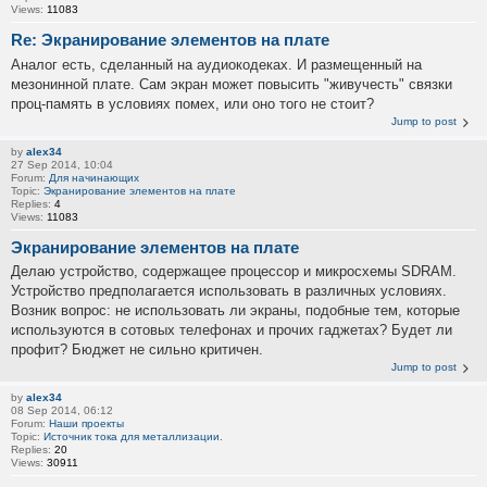
Views:
11083
Re: Экранирование элементов на плате
Аналог есть, сделанный на аудиокодеках. И размещенный на
мезонинной плате. Сам экран может повысить "живучесть" связки
проц-память в условиях помех, или оно того не стоит?
Jump to post
by
alex34
27 Sep 2014, 10:04
Forum:
Для начинающих
Topic:
Экранирование элементов на плате
Replies:
4
Views:
11083
Экранирование элементов на плате
Делаю устройство, содержащее процессор и микросхемы SDRAM.
Устройство предполагается использовать в различных условиях.
Возник вопрос: не использовать ли экраны, подобные тем, которые
используются в сотовых телефонах и прочих гаджетах? Будет ли
профит? Бюджет не сильно критичен.
Jump to post
by
alex34
08 Sep 2014, 06:12
Forum:
Наши проекты
Topic:
Источник тока для металлизации.
Replies:
20
Views:
30911