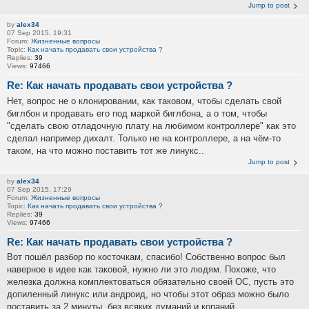
Jump to post
by
alex34
07 Sep 2015, 19:31
Forum:
Жизненные вопросы
Topic:
Как начать продавать свои устройства ?
Replies:
39
Views:
97466
Re: Как начать продавать свои устройства ?
Нет, вопрос не о клонировании, как таковом, чтобы сделать свой
биглбон и продавать его под маркой биглбона, а о том, чтобы
"сделать свою отладочную плату на любимом контроллере" как это
сделал например дихалт. Только не на контроллере, а на чём-то
таком, на что можно поставить тот же линукс..
Jump to post
by
alex34
07 Sep 2015, 17:29
Forum:
Жизненные вопросы
Topic:
Как начать продавать свои устройства ?
Replies:
39
Views:
97466
Re: Как начать продавать свои устройства ?
Вот пошёл разбор по косточкам, спасибо! Собственно вопрос был
наверное в идее как таковой, нужно ли это людям. Похоже, что
железка должна комплектоваться обязательно своей ОС, пусть это
допиленный линукс или андроид, но чтобы этот образ можно было
поставить за 2 минуты, без всяких думаний и копаний ...