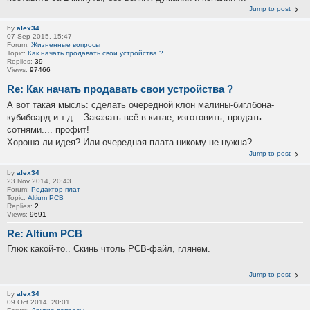
Jump to post
by
alex34
07 Sep 2015, 15:47
Forum:
Жизненные вопросы
Topic:
Как начать продавать свои устройства ?
Replies:
39
Views:
97466
Re: Как начать продавать свои устройства ?
А вот такая мысль: сделать очередной клон малины-биглбона-
кубибоард и.т.д... Заказать всё в китае, изготовить, продать
сотнями.... профит!
Хороша ли идея? Или очередная плата никому не нужна?
Jump to post
by
alex34
23 Nov 2014, 20:43
Forum:
Редактор плат
Topic:
Altium PCB
Replies:
2
Views:
9691
Re: Altium PCB
Глюк какой-то.. Скинь чтоль PCB-файл, глянем.
Jump to post
by
alex34
09 Oct 2014, 20:01