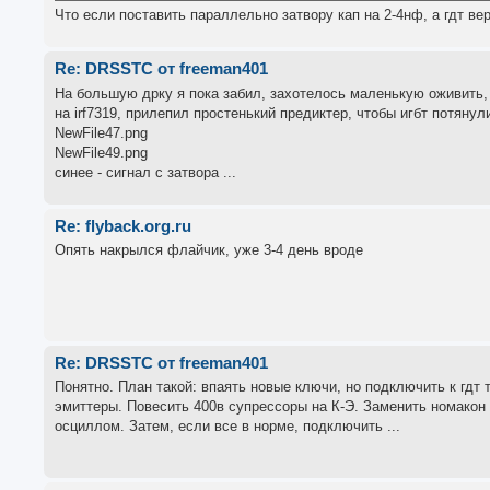
Что если поставить параллельно затвору кап на 2-4нф, а гдт вер
Re: DRSSTC от freeman401
На большую дрку я пока забил, захотелось маленькую оживить
на irf7319, прилепил простенький предиктер, чтобы игбт потянули
NewFile47.png
NewFile49.png
синее - сигнал с затвора ...
Re: flyback.org.ru
Опять накрылся флайчик, уже 3-4 день вроде
Re: DRSSTC от freeman401
Понятно. План такой: впаять новые ключи, но подключить к гдт 
эмиттеры. Повесить 400в супрессоры на К-Э. Заменить номакон 
осциллом. Затем, если все в норме, подключить ...