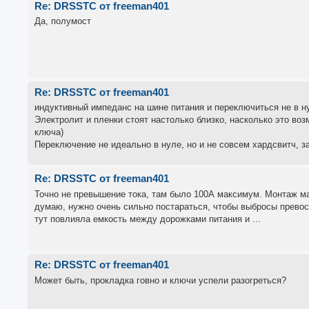
Re: DRSSTC от freeman401
Да, полумост
Re: DRSSTC от freeman401
индуктивный импеданс на шине питания и переключиться не в н
Электролит и пленки стоят настолько близко, насколько это во
ключа)
Переключение не идеально в нуле, но и не совсем хардсвитч, за
Re: DRSSTC от freeman401
Точно не превышение тока, там было 100А максимум. Монтаж ма
думаю, нужно очень сильно постараться, чтобы выбросы превосх
тут повлияла емкость между дорожками питания и ...
Re: DRSSTC от freeman401
Может быть, прокладка говно и ключи успели разогреться?