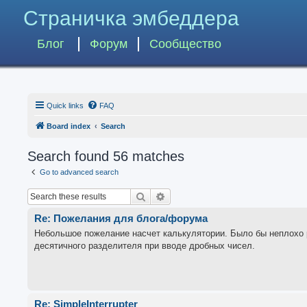
Страничка эмбеддера
Блог
Форум
Сообщество
Quick links
FAQ
Board index
Search
Search found 56 matches
Go to advanced search
Search
Advanced search
Re: Пожелания для блога/форума
Небольшое пожелание насчет калькулятории. Было бы неплохо ре
десятичного разделителя при вводе дробных чисел.
Re: SimpleInterrupter