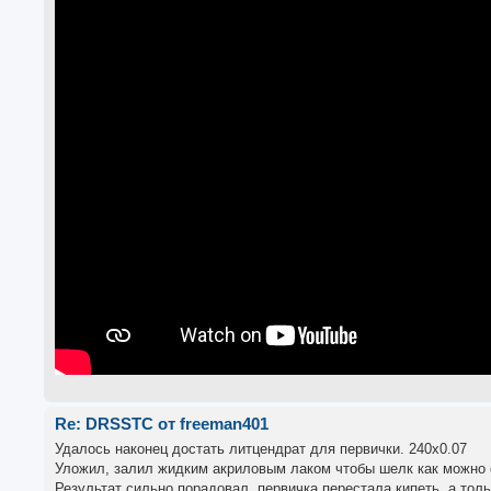
Re: DRSSTC от freeman401
Удалось наконец достать литцендрат для первички. 240х0.07
Уложил, залил жидким акриловым лаком чтобы шелк как можно 
Результат сильно порадовал, первичка перестала кипеть, а толь