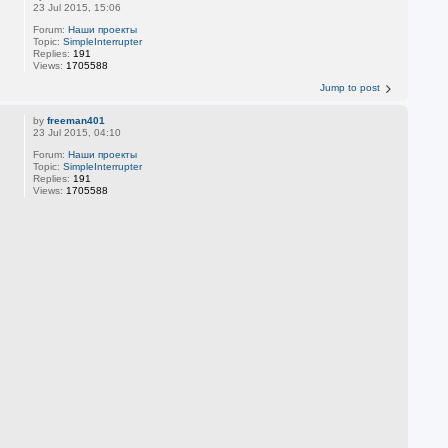
23 Jul 2015, 15:06
Forum:
Наши проекты
Topic:
SimpleInterrupter
Replies:
191
Views:
1705588
Jump to post
by
freeman401
23 Jul 2015, 04:10
Forum:
Наши проекты
Topic:
SimpleInterrupter
Replies:
191
Views:
1705588