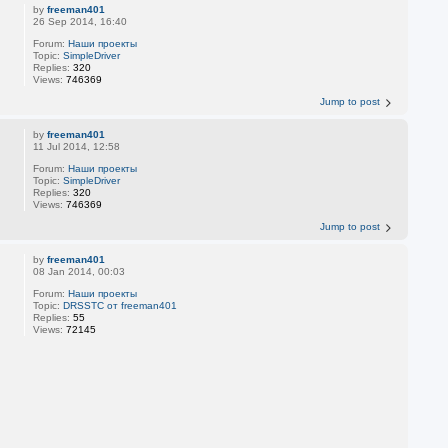
by
freeman401
26 Sep 2014, 16:40
Forum:
Наши проекты
Topic:
SimpleDriver
Replies:
320
Views:
746369
Jump to post
by
freeman401
11 Jul 2014, 12:58
Forum:
Наши проекты
Topic:
SimpleDriver
Replies:
320
Views:
746369
Jump to post
by
freeman401
08 Jan 2014, 00:03
Forum:
Наши проекты
Topic:
DRSSTC от freeman401
Replies:
55
Views:
72145