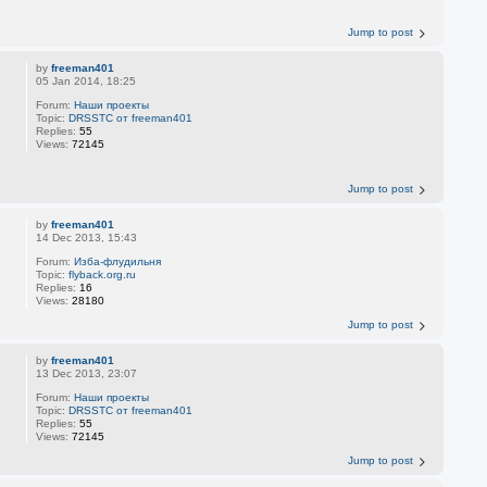
Jump to post
by
freeman401
05 Jan 2014, 18:25
Forum:
Наши проекты
Topic:
DRSSTC от freeman401
Replies:
55
Views:
72145
Jump to post
by
freeman401
14 Dec 2013, 15:43
Forum:
Изба-флудильня
Topic:
flyback.org.ru
Replies:
16
Views:
28180
Jump to post
by
freeman401
13 Dec 2013, 23:07
Forum:
Наши проекты
Topic:
DRSSTC от freeman401
Replies:
55
Views:
72145
Jump to post