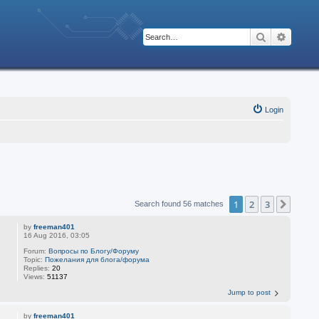
Search
Advanc
Login
1
2
3
Next
Search found 56 matches
by
freeman401
16 Aug 2016, 03:05
Forum:
Вопросы по Блогу/Форуму
Topic:
Пожелания для блога/форума
Replies:
20
Views:
51137
Jump to post
by
freeman401