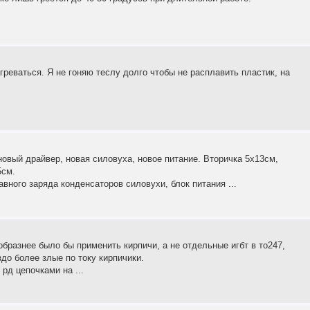
греваться. Я не гоняю теслу долго чтобы не расплавить пластик, на
овый драйвер, новая силовуха, новое питание. Вторичка 5х13см,
5см.
вного заряда конденсаторов силовухи, блок питания ...
бразнее было бы применить кирпичи, а не отдельные игбт в то247,
до более злые по току кирпичики.
рд цепочками на ...