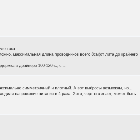
уле тока
зможно, максимальная длина проводников всего 8см(от лита до крайнего
держка в драйвере 100-120нс, с ...
ксимально симметричный и плотный. А вот выбросы возможны, но...
одили напряжение питания в 4 раза. Хотя, черт его знает, может быть