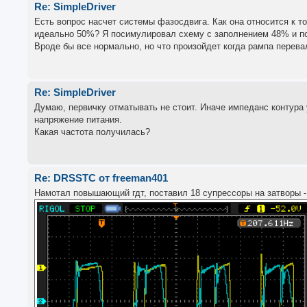
Re: SimpleDriver
Есть вопрос насчет системы фазосдвига. Как она относится к то
идеально 50%? Я посимулировал схему с заполнением 48% и п
Вроде бы все нормально, но что произойдет когда рампа перева
Re: SimpleDriver
Думаю, первичку отматывать не стоит. Иначе импеданс контура
напряжение питания.
Какая частота получилась?
Re: DRSSTC от freeman401
Намотал повышающий гдт, поставил 18 супрессоры на затворы -