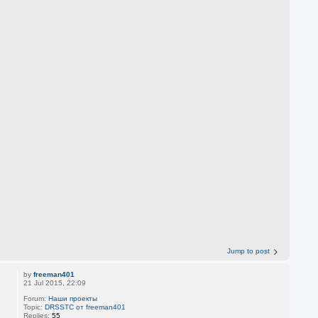
Jump to post
by
freeman401
21 Jul 2015, 22:09
Forum:
Наши проекты
Topic:
DRSSTC от freeman401
Replies:
55