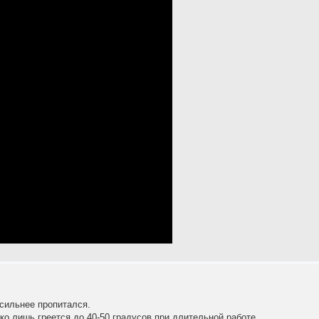
сильнее пропитался.
ко лишь греется до 40-50 градусов при длительной работе.