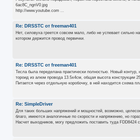
6ac8C_ngnV0.jpg
http://www.youtube.com ...
Re: DRSSTC от freeman401
Нет, силовуха греется совсем мало, либо не успевает сильно на
котором держится провод первички.
Re: DRSSTC от freeman401
Тесла была переделана практически полностью. Новый контур, н
тороид из алюм провода 13.5х4см, общая высота конструкции 2
Питается через отдельную коробочку, в ней находится схема пла
Re: SimpleDriver
Для таких больших напряжений и мощностей, возможно, целесоо
благо, имеются аналогичные по скорости и напряжению, но гораз
Насчет выходников, могу предложить поставить туда FDD8424 с 