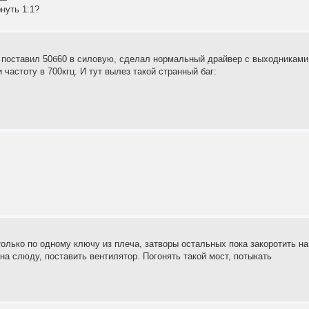
нуть 1:1?
, поставил 50б60 в силовую, сделал нормальный драйвер с выходниками
 частоту в 700кгц. И тут вылез такой странный баг:
только по одному ключу из плеча, затворы остальных пока закоротить на
на слюду, поставить вентилятор. Погонять такой мост, потыкать