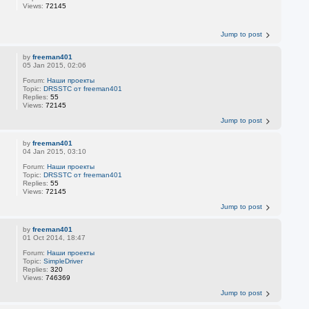
Views:
72145
Jump to post
by
freeman401
05 Jan 2015, 02:06
Forum:
Наши проекты
Topic:
DRSSTC от freeman401
Replies:
55
Views:
72145
Jump to post
by
freeman401
04 Jan 2015, 03:10
Forum:
Наши проекты
Topic:
DRSSTC от freeman401
Replies:
55
Views:
72145
Jump to post
by
freeman401
01 Oct 2014, 18:47
Forum:
Наши проекты
Topic:
SimpleDriver
Replies:
320
Views:
746369
Jump to post