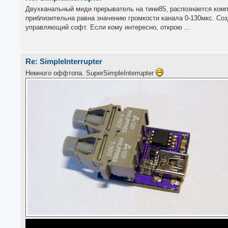
Двухканальный миди прерыватель на тини85, распознается компо
приблизительна равна значению громкости канала 0-130мкс. Созда
управляющий софт. Если кому интересно, открою ...
Re: SimpleInterrupter
Немного оффтопа. SuperSimpleInterrupter