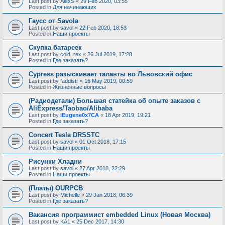
Last post by
AlexS
«
29 Feb 2020, 03:55
Posted in
Для начинающих
Гаусс от Savola
Last post by
savol
«
22 Feb 2020, 18:53
Posted in
Наши проекты
Скупка батареек
Last post by
cold_rex
«
26 Jul 2019, 17:28
Posted in
Где заказать?
Cypress разыскивает таланты во Львовский офис
Last post by
faddistr
«
16 May 2019, 00:59
Posted in
Жизненные вопросы
(Радиодетали) Большая статейка об опыте заказов с
AliExpress/Taobao/Alibaba
Last post by
iEugene0x7CA
«
18 Apr 2019, 19:21
Posted in
Где заказать?
Concert Tesla DRSSTC
Last post by
savol
«
01 Oct 2018, 17:15
Posted in
Наши проекты
Рисунки Хладни
Last post by
savol
«
27 Apr 2018, 22:29
Posted in
Наши проекты
(Платы) OURPCB
Last post by
Michelle
«
29 Jan 2018, 06:39
Posted in
Где заказать?
Вакансия программист embedded Linux (Новая Москва)
Last post by
KA1
«
25 Dec 2017, 14:30