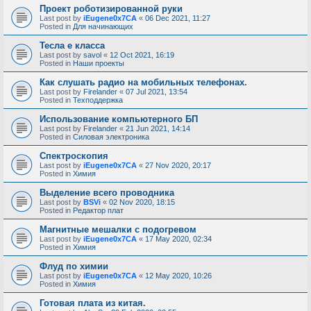
Проект роботизированной руки
Last post by
iEugene0x7CA
«
06 Dec 2021, 11:27
Posted in
Для начинающих
Тесла е класса
Last post by
savol
«
12 Oct 2021, 16:19
Posted in
Наши проекты
Как слушать радио на мобильных телефонах.
Last post by
Firelander
«
07 Jul 2021, 13:54
Posted in
Техподдержка
Использование компьютерного БП
Last post by
Firelander
«
21 Jun 2021, 14:14
Posted in
Силовая электроника
Спектроскопия
Last post by
iEugene0x7CA
«
27 Nov 2020, 20:17
Posted in
Химия
Выделение всего проводника
Last post by
BSVi
«
02 Nov 2020, 18:15
Posted in
Редактор плат
Магнитные мешалки с подогревом
Last post by
iEugene0x7CA
«
17 May 2020, 02:34
Posted in
Химия
Флуд по химии
Last post by
iEugene0x7CA
«
12 May 2020, 10:26
Posted in
Химия
Готовая плата из китая.