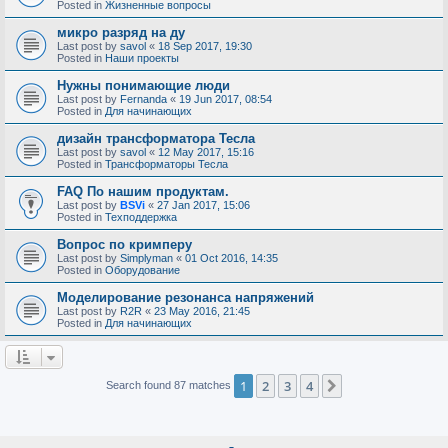
Posted in
Жизненные вопросы
микро разряд на ду
Last post by
savol
«
18 Sep 2017, 19:30
Posted in
Наши проекты
Нужны понимающие люди
Last post by
Fernanda
«
19 Jun 2017, 08:54
Posted in
Для начинающих
дизайн трансформатора Тесла
Last post by
savol
«
12 May 2017, 15:16
Posted in
Трансформаторы Тесла
FAQ По нашим продуктам.
Last post by
BSVi
«
27 Jan 2017, 15:06
Posted in
Техподдержка
Вопрос по кримперу
Last post by
Simplyman
«
01 Oct 2016, 14:35
Posted in
Оборудование
Моделирование резонанса напряжений
Last post by
R2R
«
23 May 2016, 21:45
Posted in
Для начинающих
1
2
3
4
Next
Search found 87 matches