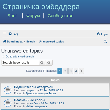
Страничка эмбеддера
Блог
Форум
Сообщество
FAQ
Login
S
Board index
Search
Unanswered topics
e
Unanswered topics
a
Go to advanced search
r
Search
Advanced search
c
1
2
3
4
Next
Search found 87 matches
h
Topics
Поджиг теслы отверткой
Last post by
geodx
«
12 Feb 2025, 00:23
Posted in
Трансформаторы Тесла
Плазменные колбы
Last post by
Nurflex
«
03 Jan 2023, 17:53
Posted in
Изба-флудильня