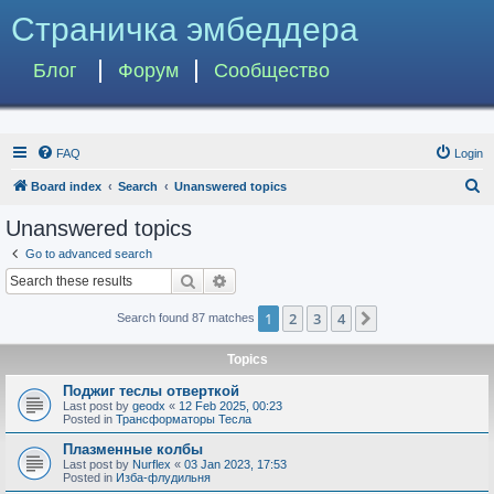
Страничка эмбеддера
Блог
Форум
Сообщество
FAQ
Login
S
Board index
Search
Unanswered topics
e
Unanswered topics
a
Go to advanced search
r
Search
Advanced search
c
1
2
3
4
Next
Search found 87 matches
h
Topics
Поджиг теслы отверткой
Last post by
geodx
«
12 Feb 2025, 00:23
Posted in
Трансформаторы Тесла
Плазменные колбы
Last post by
Nurflex
«
03 Jan 2023, 17:53
Posted in
Изба-флудильня