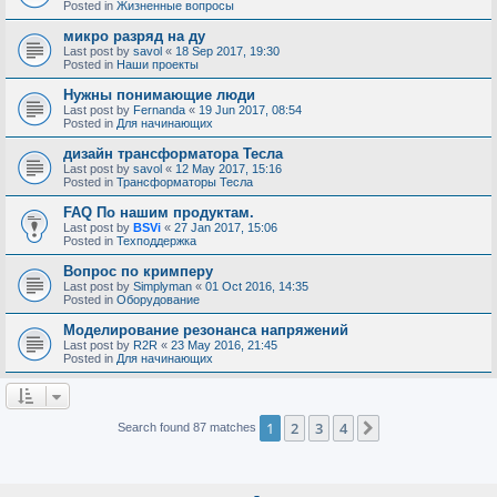
Posted in
Жизненные вопросы
микро разряд на ду
Last post by
savol
«
18 Sep 2017, 19:30
Posted in
Наши проекты
Нужны понимающие люди
Last post by
Fernanda
«
19 Jun 2017, 08:54
Posted in
Для начинающих
дизайн трансформатора Тесла
Last post by
savol
«
12 May 2017, 15:16
Posted in
Трансформаторы Тесла
FAQ По нашим продуктам.
Last post by
BSVi
«
27 Jan 2017, 15:06
Posted in
Техподдержка
Вопрос по кримперу
Last post by
Simplyman
«
01 Oct 2016, 14:35
Posted in
Оборудование
Моделирование резонанса напряжений
Last post by
R2R
«
23 May 2016, 21:45
Posted in
Для начинающих
1
2
3
4
Next
Search found 87 matches