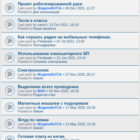
Проект роботизированной руки
Last post by
iEugene0x7CA
«
06 Dec 2021, 11:27
Posted in
Для начинающих
Тесла е класса
Last post by
savol
«
12 Oct 2021, 16:19
Posted in
Наши проекты
Как слушать радио на мобильных телефонах.
Last post by
Firelander
«
07 Jul 2021, 13:54
Posted in
Техподдержка
Использование компьютерного БП
Last post by
Firelander
«
21 Jun 2021, 14:14
Posted in
Силовая электроника
Спектроскопия
Last post by
iEugene0x7CA
«
27 Nov 2020, 20:17
Posted in
Химия
Выделение всего проводника
Last post by
BSVi
«
02 Nov 2020, 18:15
Posted in
Редактор плат
Магнитные мешалки с подогревом
Last post by
iEugene0x7CA
«
17 May 2020, 02:34
Posted in
Химия
Флуд по химии
Last post by
iEugene0x7CA
«
12 May 2020, 10:26
Posted in
Химия
Готовая плата из китая.