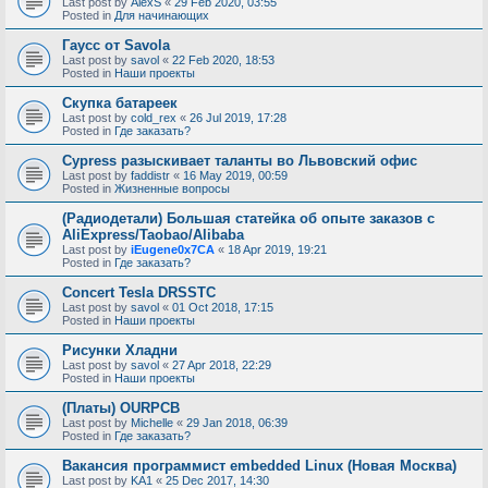
Last post by
AlexS
«
29 Feb 2020, 03:55
Posted in
Для начинающих
Гаусс от Savola
Last post by
savol
«
22 Feb 2020, 18:53
Posted in
Наши проекты
Скупка батареек
Last post by
cold_rex
«
26 Jul 2019, 17:28
Posted in
Где заказать?
Cypress разыскивает таланты во Львовский офис
Last post by
faddistr
«
16 May 2019, 00:59
Posted in
Жизненные вопросы
(Радиодетали) Большая статейка об опыте заказов с
AliExpress/Taobao/Alibaba
Last post by
iEugene0x7CA
«
18 Apr 2019, 19:21
Posted in
Где заказать?
Concert Tesla DRSSTC
Last post by
savol
«
01 Oct 2018, 17:15
Posted in
Наши проекты
Рисунки Хладни
Last post by
savol
«
27 Apr 2018, 22:29
Posted in
Наши проекты
(Платы) OURPCB
Last post by
Michelle
«
29 Jan 2018, 06:39
Posted in
Где заказать?
Вакансия программист embedded Linux (Новая Москва)
Last post by
KA1
«
25 Dec 2017, 14:30