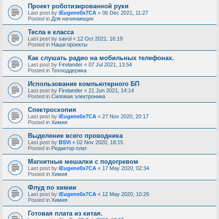
Проект роботизированной руки
Last post by
iEugene0x7CA
«
06 Dec 2021, 11:27
Posted in
Для начинающих
Тесла е класса
Last post by
savol
«
12 Oct 2021, 16:19
Posted in
Наши проекты
Как слушать радио на мобильных телефонах.
Last post by
Firelander
«
07 Jul 2021, 13:54
Posted in
Техподдержка
Использование компьютерного БП
Last post by
Firelander
«
21 Jun 2021, 14:14
Posted in
Силовая электроника
Спектроскопия
Last post by
iEugene0x7CA
«
27 Nov 2020, 20:17
Posted in
Химия
Выделение всего проводника
Last post by
BSVi
«
02 Nov 2020, 18:15
Posted in
Редактор плат
Магнитные мешалки с подогревом
Last post by
iEugene0x7CA
«
17 May 2020, 02:34
Posted in
Химия
Флуд по химии
Last post by
iEugene0x7CA
«
12 May 2020, 10:26
Posted in
Химия
Готовая плата из китая.