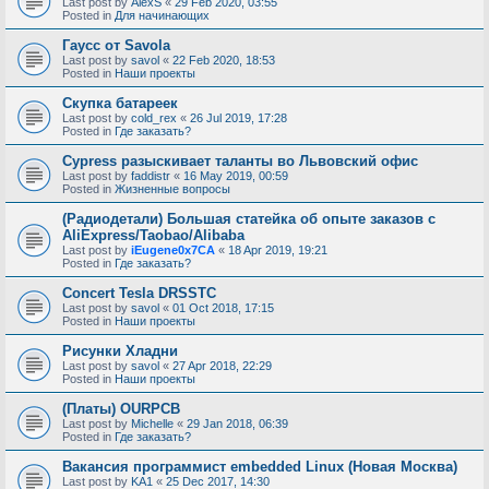
Last post by
AlexS
«
29 Feb 2020, 03:55
Posted in
Для начинающих
Гаусс от Savola
Last post by
savol
«
22 Feb 2020, 18:53
Posted in
Наши проекты
Скупка батареек
Last post by
cold_rex
«
26 Jul 2019, 17:28
Posted in
Где заказать?
Cypress разыскивает таланты во Львовский офис
Last post by
faddistr
«
16 May 2019, 00:59
Posted in
Жизненные вопросы
(Радиодетали) Большая статейка об опыте заказов с
AliExpress/Taobao/Alibaba
Last post by
iEugene0x7CA
«
18 Apr 2019, 19:21
Posted in
Где заказать?
Concert Tesla DRSSTC
Last post by
savol
«
01 Oct 2018, 17:15
Posted in
Наши проекты
Рисунки Хладни
Last post by
savol
«
27 Apr 2018, 22:29
Posted in
Наши проекты
(Платы) OURPCB
Last post by
Michelle
«
29 Jan 2018, 06:39
Posted in
Где заказать?
Вакансия программист embedded Linux (Новая Москва)
Last post by
KA1
«
25 Dec 2017, 14:30