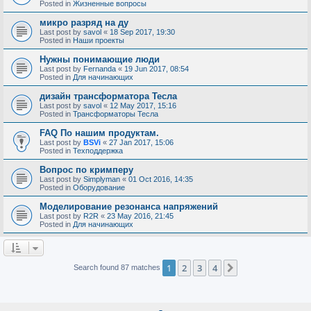
Posted in
Жизненные вопросы
микро разряд на ду
Last post by
savol
«
18 Sep 2017, 19:30
Posted in
Наши проекты
Нужны понимающие люди
Last post by
Fernanda
«
19 Jun 2017, 08:54
Posted in
Для начинающих
дизайн трансформатора Тесла
Last post by
savol
«
12 May 2017, 15:16
Posted in
Трансформаторы Тесла
FAQ По нашим продуктам.
Last post by
BSVi
«
27 Jan 2017, 15:06
Posted in
Техподдержка
Вопрос по кримперу
Last post by
Simplyman
«
01 Oct 2016, 14:35
Posted in
Оборудование
Моделирование резонанса напряжений
Last post by
R2R
«
23 May 2016, 21:45
Posted in
Для начинающих
1
2
3
4
Next
Search found 87 matches