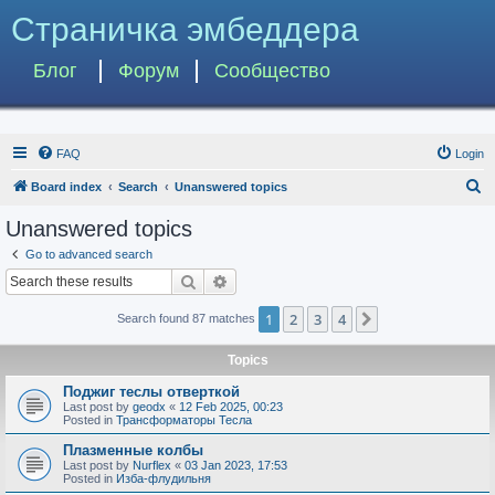
Страничка эмбеддера
Блог
Форум
Сообщество
FAQ
Login
S
Board index
Search
Unanswered topics
e
Unanswered topics
a
Go to advanced search
r
Search
Advanced search
c
1
2
3
4
Next
Search found 87 matches
h
Topics
Поджиг теслы отверткой
Last post by
geodx
«
12 Feb 2025, 00:23
Posted in
Трансформаторы Тесла
Плазменные колбы
Last post by
Nurflex
«
03 Jan 2023, 17:53
Posted in
Изба-флудильня