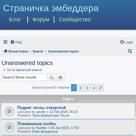
Страничка эмбеддера
Блог
Форум
Сообщество
FAQ
Login
S
Board index
Search
Unanswered topics
e
Unanswered topics
a
Go to advanced search
r
Search
Advanced search
c
1
2
3
4
Next
Search found 87 matches
h
Topics
Поджиг теслы отверткой
Last post by
geodx
«
12 Feb 2025, 00:23
Posted in
Трансформаторы Тесла
Плазменные колбы
Last post by
Nurflex
«
03 Jan 2023, 17:53
Posted in
Изба-флудильня