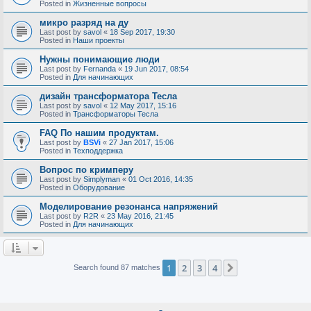
Posted in
Жизненные вопросы
микро разряд на ду
Last post by
savol
«
18 Sep 2017, 19:30
Posted in
Наши проекты
Нужны понимающие люди
Last post by
Fernanda
«
19 Jun 2017, 08:54
Posted in
Для начинающих
дизайн трансформатора Тесла
Last post by
savol
«
12 May 2017, 15:16
Posted in
Трансформаторы Тесла
FAQ По нашим продуктам.
Last post by
BSVi
«
27 Jan 2017, 15:06
Posted in
Техподдержка
Вопрос по кримперу
Last post by
Simplyman
«
01 Oct 2016, 14:35
Posted in
Оборудование
Моделирование резонанса напряжений
Last post by
R2R
«
23 May 2016, 21:45
Posted in
Для начинающих
1
2
3
4
Next
Search found 87 matches