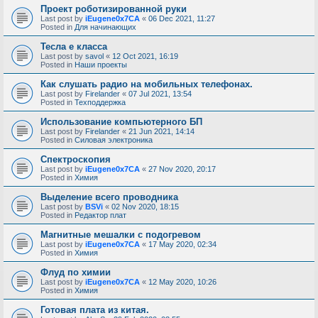
Проект роботизированной руки
Last post by
iEugene0x7CA
«
06 Dec 2021, 11:27
Posted in
Для начинающих
Тесла е класса
Last post by
savol
«
12 Oct 2021, 16:19
Posted in
Наши проекты
Как слушать радио на мобильных телефонах.
Last post by
Firelander
«
07 Jul 2021, 13:54
Posted in
Техподдержка
Использование компьютерного БП
Last post by
Firelander
«
21 Jun 2021, 14:14
Posted in
Силовая электроника
Спектроскопия
Last post by
iEugene0x7CA
«
27 Nov 2020, 20:17
Posted in
Химия
Выделение всего проводника
Last post by
BSVi
«
02 Nov 2020, 18:15
Posted in
Редактор плат
Магнитные мешалки с подогревом
Last post by
iEugene0x7CA
«
17 May 2020, 02:34
Posted in
Химия
Флуд по химии
Last post by
iEugene0x7CA
«
12 May 2020, 10:26
Posted in
Химия
Готовая плата из китая.