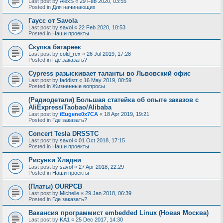
Last post by
AlexS
«
29 Feb 2020, 03:55
Posted in
Для начинающих
Гаусс от Savola
Last post by
savol
«
22 Feb 2020, 18:53
Posted in
Наши проекты
Скупка батареек
Last post by
cold_rex
«
26 Jul 2019, 17:28
Posted in
Где заказать?
Cypress разыскивает таланты во Львовский офис
Last post by
faddistr
«
16 May 2019, 00:59
Posted in
Жизненные вопросы
(Радиодетали) Большая статейка об опыте заказов с
AliExpress/Taobao/Alibaba
Last post by
iEugene0x7CA
«
18 Apr 2019, 19:21
Posted in
Где заказать?
Concert Tesla DRSSTC
Last post by
savol
«
01 Oct 2018, 17:15
Posted in
Наши проекты
Рисунки Хладни
Last post by
savol
«
27 Apr 2018, 22:29
Posted in
Наши проекты
(Платы) OURPCB
Last post by
Michelle
«
29 Jan 2018, 06:39
Posted in
Где заказать?
Вакансия программист embedded Linux (Новая Москва)
Last post by
KA1
«
25 Dec 2017, 14:30