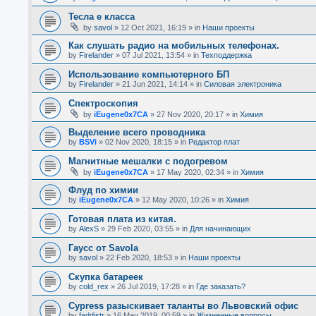
Тесла е класса
by
savol
»
12 Oct 2021, 16:19
» in
Наши проекты
Как слушать радио на мобильных телефонах.
by
Firelander
»
07 Jul 2021, 13:54
» in
Техподдержка
Использование компьютерного БП
by
Firelander
»
21 Jun 2021, 14:14
» in
Силовая электроника
Спектроскопия
by
iEugene0x7CA
»
27 Nov 2020, 20:17
» in
Химия
Выделение всего проводника
by
BSVi
»
02 Nov 2020, 18:15
» in
Редактор плат
Магнитные мешалки с подогревом
by
iEugene0x7CA
»
17 May 2020, 02:34
» in
Химия
Флуд по химии
by
iEugene0x7CA
»
12 May 2020, 10:26
» in
Химия
Готовая плата из китая.
by
AlexS
»
29 Feb 2020, 03:55
» in
Для начинающих
Гаусс от Savola
by
savol
»
22 Feb 2020, 18:53
» in
Наши проекты
Скупка батареек
by
cold_rex
»
26 Jul 2019, 17:28
» in
Где заказать?
Cypress разыскивает таланты во Львовский офис
by
faddistr
»
16 May 2019, 00:59
» in
Жизненные вопросы