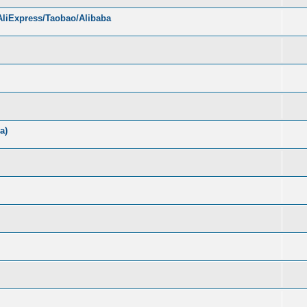
liExpress/Taobao/Alibaba
а)