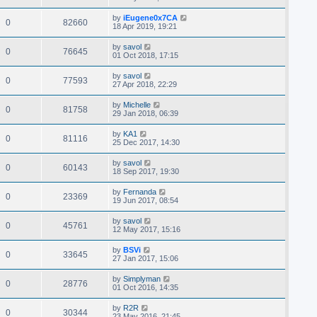
by
iEugene0x7CA
0
82660
18 Apr 2019, 19:21
by
savol
0
76645
01 Oct 2018, 17:15
by
savol
0
77593
27 Apr 2018, 22:29
by
Michelle
0
81758
29 Jan 2018, 06:39
by
KA1
0
81116
25 Dec 2017, 14:30
by
savol
0
60143
18 Sep 2017, 19:30
by
Fernanda
0
23369
19 Jun 2017, 08:54
by
savol
0
45761
12 May 2017, 15:16
by
BSVi
0
33645
27 Jan 2017, 15:06
by
Simplyman
0
28776
01 Oct 2016, 14:35
by
R2R
0
30344
23 May 2016, 21:45