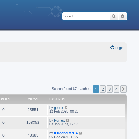
Search
Advanc
Login
1
2
3
4
Next
Search found 87 matches
EPLIES
VIEWS
LAST POST
by
geodx
0
35551
12 Feb 2025, 00:23
by
Nurflex
0
108352
03 Jan 2023, 17:53
by
iEugene0x7CA
0
48385
06 Dec 2021, 11:27