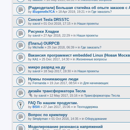
(Радиодетали) Большая статейка об опыте заказов с A
by
iEugene0x7CA
»
18 Apr 2019, 19:21
» in
Где заказать?
Concert Tesla DRSSTC
by
savol
»
01 Oct 2018, 17:15
» in
Наши проекты
Рисунки Хладни
by
savol
»
27 Apr 2018, 22:29
» in
Наши проекты
(Платы) OURPCB
by
Michelle
»
29 Jan 2018, 06:39
» in
Где заказать?
Вакансия программист embedded Linux (Новая Москв
by
KA1
»
25 Dec 2017, 14:30
» in
Жизненные вопросы
микро разряд на ду
by
savol
»
18 Sep 2017, 19:30
» in
Наши проекты
Нужны понимающие люди
by
Fernanda
»
19 Jun 2017, 08:54
» in
Для начинающих
дизайн трансформатора Тесла
by
savol
»
12 May 2017, 15:16
» in
Трансформаторы Тесла
FAQ По нашим продуктам.
by
BSVi
»
27 Jan 2017, 15:06
» in
Техподдержка
Вопрос по кримперу
by
Simplyman
»
01 Oct 2016, 14:35
» in
Оборудование
Моделирование резонанса напряжений