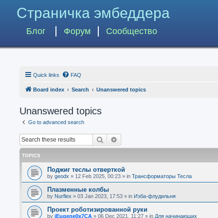
Страничка эмбеддера
Блог
Форум
Сообщество
Quick links
FAQ
Board index
Search
Unanswered topics
Unanswered topics
Go to advanced search
Search
Advanced search
TOPICS
Поджиг теслы отверткой
by
geodx
»
12 Feb 2025, 00:23
» in
Трансформаторы Тесла
Плазменные колбы
by
Nurflex
»
03 Jan 2023, 17:53
» in
Изба-флудильня
Проект роботизированной руки
by
iEugene0x7CA
»
06 Dec 2021, 11:27
» in
Для начинающих