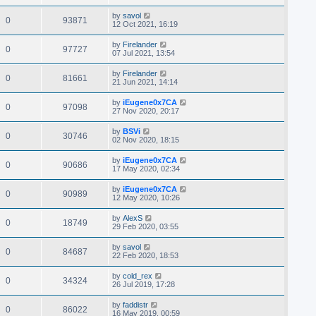
by
savol
0
93871
12 Oct 2021, 16:19
by
Firelander
0
97727
07 Jul 2021, 13:54
by
Firelander
0
81661
21 Jun 2021, 14:14
by
iEugene0x7CA
0
97098
27 Nov 2020, 20:17
by
BSVi
0
30746
02 Nov 2020, 18:15
by
iEugene0x7CA
0
90686
17 May 2020, 02:34
by
iEugene0x7CA
0
90989
12 May 2020, 10:26
by
AlexS
0
18749
29 Feb 2020, 03:55
by
savol
0
84687
22 Feb 2020, 18:53
by
cold_rex
0
34324
26 Jul 2019, 17:28
by
faddistr
0
86022
16 May 2019, 00:59