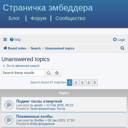
Страничка эмбеддера
Блог
Форум
Сообщество
FAQ
Login
S
Board index
Search
Unanswered topics
e
Unanswered topics
a
Go to advanced search
r
Search
Advanced search
c
1
2
3
4
Next
Search found 87 matches
h
Topics
Поджиг теслы отверткой
Last post by
geodx
«
12 Feb 2025, 00:23
Posted in
Трансформаторы Тесла
Плазменные колбы
Last post by
Nurflex
«
03 Jan 2023, 17:53
Posted in
Изба-флудильня