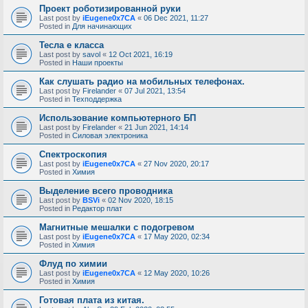
Проект роботизированной руки
Last post by
iEugene0x7CA
«
06 Dec 2021, 11:27
Posted in
Для начинающих
Тесла е класса
Last post by
savol
«
12 Oct 2021, 16:19
Posted in
Наши проекты
Как слушать радио на мобильных телефонах.
Last post by
Firelander
«
07 Jul 2021, 13:54
Posted in
Техподдержка
Использование компьютерного БП
Last post by
Firelander
«
21 Jun 2021, 14:14
Posted in
Силовая электроника
Спектроскопия
Last post by
iEugene0x7CA
«
27 Nov 2020, 20:17
Posted in
Химия
Выделение всего проводника
Last post by
BSVi
«
02 Nov 2020, 18:15
Posted in
Редактор плат
Магнитные мешалки с подогревом
Last post by
iEugene0x7CA
«
17 May 2020, 02:34
Posted in
Химия
Флуд по химии
Last post by
iEugene0x7CA
«
12 May 2020, 10:26
Posted in
Химия
Готовая плата из китая.