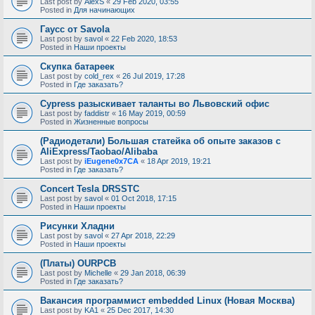
Last post by
AlexS
«
29 Feb 2020, 03:55
Posted in
Для начинающих
Гаусс от Savola
Last post by
savol
«
22 Feb 2020, 18:53
Posted in
Наши проекты
Скупка батареек
Last post by
cold_rex
«
26 Jul 2019, 17:28
Posted in
Где заказать?
Cypress разыскивает таланты во Львовский офис
Last post by
faddistr
«
16 May 2019, 00:59
Posted in
Жизненные вопросы
(Радиодетали) Большая статейка об опыте заказов с
AliExpress/Taobao/Alibaba
Last post by
iEugene0x7CA
«
18 Apr 2019, 19:21
Posted in
Где заказать?
Concert Tesla DRSSTC
Last post by
savol
«
01 Oct 2018, 17:15
Posted in
Наши проекты
Рисунки Хладни
Last post by
savol
«
27 Apr 2018, 22:29
Posted in
Наши проекты
(Платы) OURPCB
Last post by
Michelle
«
29 Jan 2018, 06:39
Posted in
Где заказать?
Вакансия программист embedded Linux (Новая Москва)
Last post by
KA1
«
25 Dec 2017, 14:30