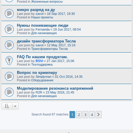
Posted in
Жизненные вопросы
микро разряд на ду
Last post by
savol
«
18 Sep 2017, 19:30
Posted in
Наши проекты
Нужны понимающие люди
Last post by
Fernanda
«
19 Jun 2017, 08:54
Posted in
Для начинающих
дизайн трансформатора Тесла
Last post by
savol
«
12 May 2017, 15:16
Posted in
Трансформаторы Тесла
FAQ По нашим продуктам.
Last post by
BSVi
«
27 Jan 2017, 15:06
Posted in
Техподдержка
Вопрос по кримперу
Last post by
Simplyman
«
01 Oct 2016, 14:35
Posted in
Оборудование
Моделирование резонанса напряжений
Last post by
R2R
«
23 May 2016, 21:45
Posted in
Для начинающих
1
2
3
4
Next
Search found 87 matches