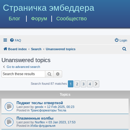
Страничка эмбеддера
Блог
Форум
Сообщество
FAQ
Login
S
Board index
Search
Unanswered topics
e
Unanswered topics
a
Go to advanced search
r
Search
Advanced search
c
1
2
3
4
Next
Search found 87 matches
h
Topics
Поджиг теслы отверткой
Last post by
geodx
«
12 Feb 2025, 00:23
Posted in
Трансформаторы Тесла
Плазменные колбы
Last post by
Nurflex
«
03 Jan 2023, 17:53
Posted in
Изба-флудильня