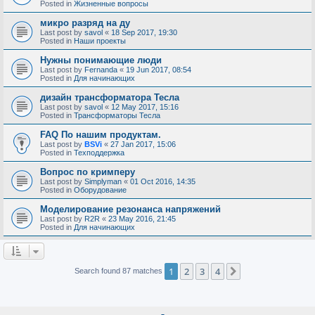
Posted in
Жизненные вопросы
микро разряд на ду
Last post by
savol
«
18 Sep 2017, 19:30
Posted in
Наши проекты
Нужны понимающие люди
Last post by
Fernanda
«
19 Jun 2017, 08:54
Posted in
Для начинающих
дизайн трансформатора Тесла
Last post by
savol
«
12 May 2017, 15:16
Posted in
Трансформаторы Тесла
FAQ По нашим продуктам.
Last post by
BSVi
«
27 Jan 2017, 15:06
Posted in
Техподдержка
Вопрос по кримперу
Last post by
Simplyman
«
01 Oct 2016, 14:35
Posted in
Оборудование
Моделирование резонанса напряжений
Last post by
R2R
«
23 May 2016, 21:45
Posted in
Для начинающих
1
2
3
4
Next
Search found 87 matches