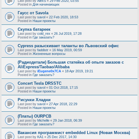
Last post by
AlexS
«
29 Feb 2020, 03:55
Posted in
Для начинающих
Гаусс от Savola
Last post by
savol
«
22 Feb 2020, 18:53
Posted in
Наши проекты
Скупка батареек
Last post by
cold_rex
«
26 Jul 2019, 17:28
Posted in
Где заказать?
Cypress разыскивает таланты во Львовский офис
Last post by
faddistr
«
16 May 2019, 00:59
Posted in
Жизненные вопросы
(Радиодетали) Большая статейка об опыте заказов с
AliExpress/Taobao/Alibaba
Last post by
iEugene0x7CA
«
18 Apr 2019, 19:21
Posted in
Где заказать?
Concert Tesla DRSSTC
Last post by
savol
«
01 Oct 2018, 17:15
Posted in
Наши проекты
Рисунки Хладни
Last post by
savol
«
27 Apr 2018, 22:29
Posted in
Наши проекты
(Платы) OURPCB
Last post by
Michelle
«
29 Jan 2018, 06:39
Posted in
Где заказать?
Вакансия программист embedded Linux (Новая Москва)
Last post by
KA1
«
25 Dec 2017, 14:30