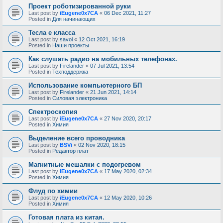
Проект роботизированной руки
Last post by
iEugene0x7CA
«
06 Dec 2021, 11:27
Posted in
Для начинающих
Тесла е класса
Last post by
savol
«
12 Oct 2021, 16:19
Posted in
Наши проекты
Как слушать радио на мобильных телефонах.
Last post by
Firelander
«
07 Jul 2021, 13:54
Posted in
Техподдержка
Использование компьютерного БП
Last post by
Firelander
«
21 Jun 2021, 14:14
Posted in
Силовая электроника
Спектроскопия
Last post by
iEugene0x7CA
«
27 Nov 2020, 20:17
Posted in
Химия
Выделение всего проводника
Last post by
BSVi
«
02 Nov 2020, 18:15
Posted in
Редактор плат
Магнитные мешалки с подогревом
Last post by
iEugene0x7CA
«
17 May 2020, 02:34
Posted in
Химия
Флуд по химии
Last post by
iEugene0x7CA
«
12 May 2020, 10:26
Posted in
Химия
Готовая плата из китая.