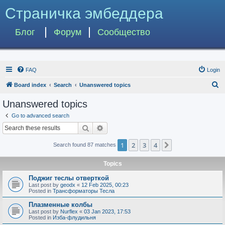
Страничка эмбеддера
Блог
Форум
Сообщество
FAQ
Login
S
Board index
Search
Unanswered topics
e
Unanswered topics
a
Go to advanced search
r
Search
Advanced search
c
1
2
3
4
Next
Search found 87 matches
h
Topics
Поджиг теслы отверткой
Last post by
geodx
«
12 Feb 2025, 00:23
Posted in
Трансформаторы Тесла
Плазменные колбы
Last post by
Nurflex
«
03 Jan 2023, 17:53
Posted in
Изба-флудильня