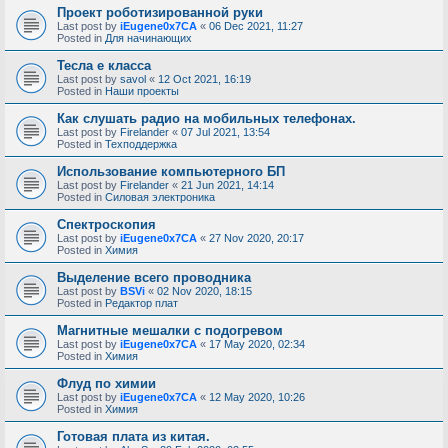
Проект роботизированной руки
Last post by
iEugene0x7CA
«
06 Dec 2021, 11:27
Posted in
Для начинающих
Тесла е класса
Last post by
savol
«
12 Oct 2021, 16:19
Posted in
Наши проекты
Как слушать радио на мобильных телефонах.
Last post by
Firelander
«
07 Jul 2021, 13:54
Posted in
Техподдержка
Использование компьютерного БП
Last post by
Firelander
«
21 Jun 2021, 14:14
Posted in
Силовая электроника
Спектроскопия
Last post by
iEugene0x7CA
«
27 Nov 2020, 20:17
Posted in
Химия
Выделение всего проводника
Last post by
BSVi
«
02 Nov 2020, 18:15
Posted in
Редактор плат
Магнитные мешалки с подогревом
Last post by
iEugene0x7CA
«
17 May 2020, 02:34
Posted in
Химия
Флуд по химии
Last post by
iEugene0x7CA
«
12 May 2020, 10:26
Posted in
Химия
Готовая плата из китая.