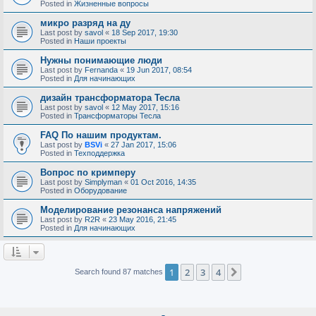
Posted in
Жизненные вопросы
микро разряд на ду
Last post by
savol
«
18 Sep 2017, 19:30
Posted in
Наши проекты
Нужны понимающие люди
Last post by
Fernanda
«
19 Jun 2017, 08:54
Posted in
Для начинающих
дизайн трансформатора Тесла
Last post by
savol
«
12 May 2017, 15:16
Posted in
Трансформаторы Тесла
FAQ По нашим продуктам.
Last post by
BSVi
«
27 Jan 2017, 15:06
Posted in
Техподдержка
Вопрос по кримперу
Last post by
Simplyman
«
01 Oct 2016, 14:35
Posted in
Оборудование
Моделирование резонанса напряжений
Last post by
R2R
«
23 May 2016, 21:45
Posted in
Для начинающих
1
2
3
4
Next
Search found 87 matches