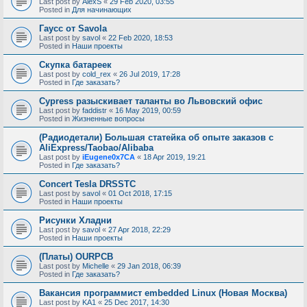
Last post by
AlexS
«
29 Feb 2020, 03:55
Posted in
Для начинающих
Гаусс от Savola
Last post by
savol
«
22 Feb 2020, 18:53
Posted in
Наши проекты
Скупка батареек
Last post by
cold_rex
«
26 Jul 2019, 17:28
Posted in
Где заказать?
Cypress разыскивает таланты во Львовский офис
Last post by
faddistr
«
16 May 2019, 00:59
Posted in
Жизненные вопросы
(Радиодетали) Большая статейка об опыте заказов с
AliExpress/Taobao/Alibaba
Last post by
iEugene0x7CA
«
18 Apr 2019, 19:21
Posted in
Где заказать?
Concert Tesla DRSSTC
Last post by
savol
«
01 Oct 2018, 17:15
Posted in
Наши проекты
Рисунки Хладни
Last post by
savol
«
27 Apr 2018, 22:29
Posted in
Наши проекты
(Платы) OURPCB
Last post by
Michelle
«
29 Jan 2018, 06:39
Posted in
Где заказать?
Вакансия программист embedded Linux (Новая Москва)
Last post by
KA1
«
25 Dec 2017, 14:30