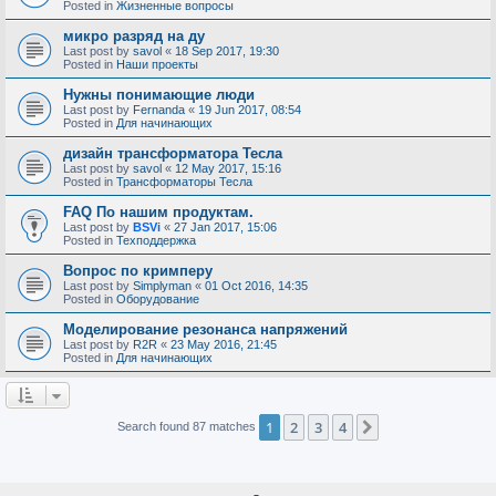
Posted in
Жизненные вопросы
микро разряд на ду
Last post by
savol
«
18 Sep 2017, 19:30
Posted in
Наши проекты
Нужны понимающие люди
Last post by
Fernanda
«
19 Jun 2017, 08:54
Posted in
Для начинающих
дизайн трансформатора Тесла
Last post by
savol
«
12 May 2017, 15:16
Posted in
Трансформаторы Тесла
FAQ По нашим продуктам.
Last post by
BSVi
«
27 Jan 2017, 15:06
Posted in
Техподдержка
Вопрос по кримперу
Last post by
Simplyman
«
01 Oct 2016, 14:35
Posted in
Оборудование
Моделирование резонанса напряжений
Last post by
R2R
«
23 May 2016, 21:45
Posted in
Для начинающих
1
2
3
4
Next
Search found 87 matches