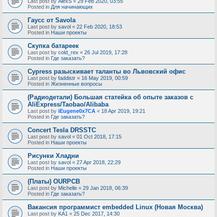
Last post by
AlexS
«
29 Feb 2020, 03:55
Posted in
Для начинающих
Гаусс от Savola
Last post by
savol
«
22 Feb 2020, 18:53
Posted in
Наши проекты
Скупка батареек
Last post by
cold_rex
«
26 Jul 2019, 17:28
Posted in
Где заказать?
Cypress разыскивает таланты во Львовский офис
Last post by
faddistr
«
16 May 2019, 00:59
Posted in
Жизненные вопросы
(Радиодетали) Большая статейка об опыте заказов с
AliExpress/Taobao/Alibaba
Last post by
iEugene0x7CA
«
18 Apr 2019, 19:21
Posted in
Где заказать?
Concert Tesla DRSSTC
Last post by
savol
«
01 Oct 2018, 17:15
Posted in
Наши проекты
Рисунки Хладни
Last post by
savol
«
27 Apr 2018, 22:29
Posted in
Наши проекты
(Платы) OURPCB
Last post by
Michelle
«
29 Jan 2018, 06:39
Posted in
Где заказать?
Вакансия программист embedded Linux (Новая Москва)
Last post by
KA1
«
25 Dec 2017, 14:30