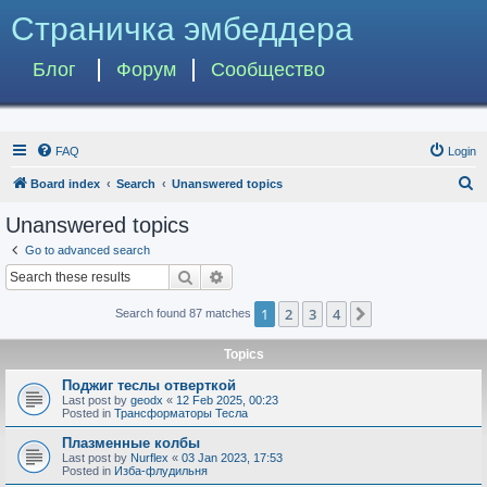
Страничка эмбеддера
Блог
Форум
Сообщество
FAQ
Login
S
Board index
Search
Unanswered topics
e
Unanswered topics
a
Go to advanced search
r
Search
Advanced search
c
1
2
3
4
Next
Search found 87 matches
h
Topics
Поджиг теслы отверткой
Last post by
geodx
«
12 Feb 2025, 00:23
Posted in
Трансформаторы Тесла
Плазменные колбы
Last post by
Nurflex
«
03 Jan 2023, 17:53
Posted in
Изба-флудильня