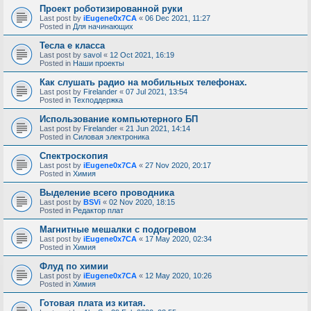
Проект роботизированной руки
Last post by
iEugene0x7CA
«
06 Dec 2021, 11:27
Posted in
Для начинающих
Тесла е класса
Last post by
savol
«
12 Oct 2021, 16:19
Posted in
Наши проекты
Как слушать радио на мобильных телефонах.
Last post by
Firelander
«
07 Jul 2021, 13:54
Posted in
Техподдержка
Использование компьютерного БП
Last post by
Firelander
«
21 Jun 2021, 14:14
Posted in
Силовая электроника
Спектроскопия
Last post by
iEugene0x7CA
«
27 Nov 2020, 20:17
Posted in
Химия
Выделение всего проводника
Last post by
BSVi
«
02 Nov 2020, 18:15
Posted in
Редактор плат
Магнитные мешалки с подогревом
Last post by
iEugene0x7CA
«
17 May 2020, 02:34
Posted in
Химия
Флуд по химии
Last post by
iEugene0x7CA
«
12 May 2020, 10:26
Posted in
Химия
Готовая плата из китая.