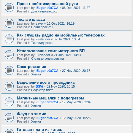
Проект роботизированной руки
Last post by
iEugene0x7CA
«
06 Dec 2021, 11:27
Posted in
Для начинающих
Тесла е класса
Last post by
savol
«
12 Oct 2021, 16:19
Posted in
Наши проекты
Как слушать радио на мобильных телефонах.
Last post by
Firelander
«
07 Jul 2021, 13:54
Posted in
Техподдержка
Использование компьютерного БП
Last post by
Firelander
«
21 Jun 2021, 14:14
Posted in
Силовая электроника
Спектроскопия
Last post by
iEugene0x7CA
«
27 Nov 2020, 20:17
Posted in
Химия
Выделение всего проводника
Last post by
BSVi
«
02 Nov 2020, 18:15
Posted in
Редактор плат
Магнитные мешалки с подогревом
Last post by
iEugene0x7CA
«
17 May 2020, 02:34
Posted in
Химия
Флуд по химии
Last post by
iEugene0x7CA
«
12 May 2020, 10:26
Posted in
Химия
Готовая плата из китая.