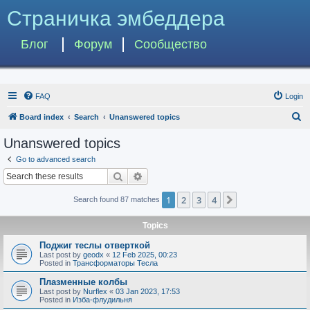
Страничка эмбеддера
Блог
Форум
Сообщество
FAQ
Login
S
Board index
Search
Unanswered topics
e
Unanswered topics
a
Go to advanced search
r
Search
Advanced search
c
1
2
3
4
Next
Search found 87 matches
h
Topics
Поджиг теслы отверткой
Last post by
geodx
«
12 Feb 2025, 00:23
Posted in
Трансформаторы Тесла
Плазменные колбы
Last post by
Nurflex
«
03 Jan 2023, 17:53
Posted in
Изба-флудильня