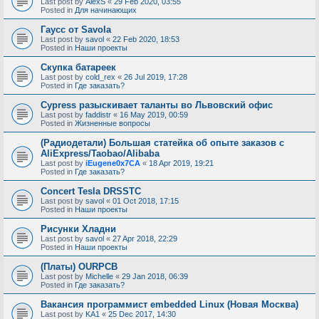
Last post by
AlexS
«
29 Feb 2020, 03:55
Posted in
Для начинающих
Гаусс от Savola
Last post by
savol
«
22 Feb 2020, 18:53
Posted in
Наши проекты
Скупка батареек
Last post by
cold_rex
«
26 Jul 2019, 17:28
Posted in
Где заказать?
Cypress разыскивает таланты во Львовский офис
Last post by
faddistr
«
16 May 2019, 00:59
Posted in
Жизненные вопросы
(Радиодетали) Большая статейка об опыте заказов с
AliExpress/Taobao/Alibaba
Last post by
iEugene0x7CA
«
18 Apr 2019, 19:21
Posted in
Где заказать?
Concert Tesla DRSSTC
Last post by
savol
«
01 Oct 2018, 17:15
Posted in
Наши проекты
Рисунки Хладни
Last post by
savol
«
27 Apr 2018, 22:29
Posted in
Наши проекты
(Платы) OURPCB
Last post by
Michelle
«
29 Jan 2018, 06:39
Posted in
Где заказать?
Вакансия программист embedded Linux (Новая Москва)
Last post by
KA1
«
25 Dec 2017, 14:30