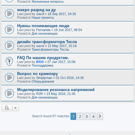
Posted in
Жизненные вопросы
микро разряд на ду
Last post by
savol
«
18 Sep 2017, 19:30
Posted in
Наши проекты
Нужны понимающие люди
Last post by
Fernanda
«
19 Jun 2017, 08:54
Posted in
Для начинающих
дизайн трансформатора Тесла
Last post by
savol
«
12 May 2017, 15:16
Posted in
Трансформаторы Тесла
FAQ По нашим продуктам.
Last post by
BSVi
«
27 Jan 2017, 15:06
Posted in
Техподдержка
Вопрос по кримперу
Last post by
Simplyman
«
01 Oct 2016, 14:35
Posted in
Оборудование
Моделирование резонанса напряжений
Last post by
R2R
«
23 May 2016, 21:45
Posted in
Для начинающих
1
2
3
4
Next
Search found 87 matches