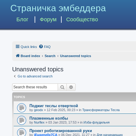
Страничка эмбеддера
Блог
Форум
Сообщество
Quick links
FAQ
Board index
Search
Unanswered topics
Unanswered topics
Go to advanced search
Search
Advanced search
TOPICS
Поджиг теслы отверткой
by
geodx
»
12 Feb 2025, 00:23
» in
Трансформаторы Тесла
Плазменные колбы
by
Nurflex
»
03 Jan 2023, 17:53
» in
Изба-флудильня
Проект роботизированной руки
by
iEugene0x7CA
»
06 Dec 2021, 11:27
» in
Для начинающих