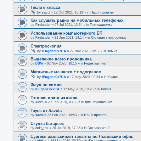
Тесла е класса
by
savol
»
12 Oct 2021, 16:19
» in
Наши проекты
Как слушать радио на мобильных телефонах.
by
Firelander
»
07 Jul 2021, 13:54
» in
Техподдержка
Использование компьютерного БП
by
Firelander
»
21 Jun 2021, 14:14
» in
Силовая электроника
Спектроскопия
by
iEugene0x7CA
»
27 Nov 2020, 20:17
» in
Химия
Выделение всего проводника
by
BSVi
»
02 Nov 2020, 18:15
» in
Редактор плат
Магнитные мешалки с подогревом
by
iEugene0x7CA
»
17 May 2020, 02:34
» in
Химия
Флуд по химии
by
iEugene0x7CA
»
12 May 2020, 10:26
» in
Химия
Готовая плата из китая.
by
AlexS
»
29 Feb 2020, 03:55
» in
Для начинающих
Гаусс от Savola
by
savol
»
22 Feb 2020, 18:53
» in
Наши проекты
Скупка батареек
by
cold_rex
»
26 Jul 2019, 17:28
» in
Где заказать?
Cypress разыскивает таланты во Львовский офис
by
faddistr
»
16 May 2019, 00:59
» in
Жизненные вопросы