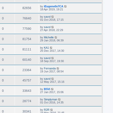
by
iEugene0x7CA
0
82656
18 Apr 2019, 19:21
by
savol
0
76640
01 Oct 2018, 17:15
by
savol
0
77590
27 Apr 2018, 22:29
by
Michelle
0
81754
29 Jan 2018, 06:39
by
KA1
0
81111
25 Dec 2017, 14:30
by
savol
0
60140
18 Sep 2017, 19:30
by
Fernanda
0
23364
19 Jun 2017, 08:54
by
savol
0
45757
12 May 2017, 15:16
by
BSVi
0
33643
27 Jan 2017, 15:06
by
Simplyman
0
28774
01 Oct 2016, 14:35
by
R2R
0
30341
23 May 2016, 21:45