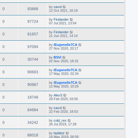
by
savol
0
93868
12 Oct 2021, 16:19
by
Firelander
0
97724
07 Jul 2021, 13:54
by
Firelander
0
81657
21 Jun 2021, 14:14
by
iEugene0x7CA
0
97094
27 Nov 2020, 20:17
by
BSVi
0
30744
02 Nov 2020, 18:15
by
iEugene0x7CA
0
90683
17 May 2020, 02:34
by
iEugene0x7CA
0
90987
12 May 2020, 10:26
by
AlexS
0
18748
29 Feb 2020, 03:55
by
savol
0
84684
22 Feb 2020, 18:53
by
cold_rex
0
34242
26 Jul 2019, 17:28
by
faddistr
0
86018
16 May 2019, 00:59