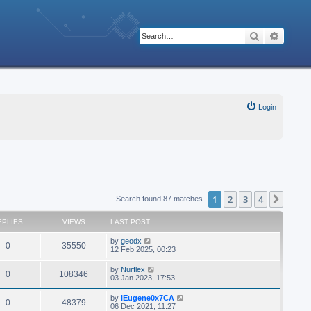
Search
Advanc
Login
1
2
3
4
Next
Search found 87 matches
EPLIES
VIEWS
LAST POST
by
geodx
0
35550
12 Feb 2025, 00:23
by
Nurflex
0
108346
03 Jan 2023, 17:53
by
iEugene0x7CA
0
48379
06 Dec 2021, 11:27