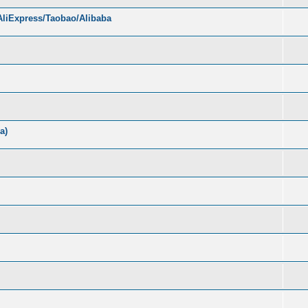
liExpress/Taobao/Alibaba
а)