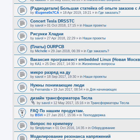
(Радиодетали) Большая статейка об опыте заказов с A
by
iEugene0x7CA
»
18 Apr 2019, 19:21
» in
Где заказать?
Concert Tesla DRSSTC
by
savol
»
01 Oct 2018, 17:15
» in
Наши проекты
Рисунки Хладни
by
savol
»
27 Apr 2018, 22:29
» in
Наши проекты
(Платы) OURPCB
by
Michelle
»
29 Jan 2018, 06:39
» in
Где заказать?
Вакансия программист embedded Linux (Новая Москв
by
KA1
»
25 Dec 2017, 14:30
» in
Жизненные вопросы
микро разряд на ду
by
savol
»
18 Sep 2017, 19:30
» in
Наши проекты
Нужны понимающие люди
by
Fernanda
»
19 Jun 2017, 08:54
» in
Для начинающих
дизайн трансформатора Тесла
by
savol
»
12 May 2017, 15:16
» in
Трансформаторы Тесла
FAQ По нашим продуктам.
by
BSVi
»
27 Jan 2017, 15:06
» in
Техподдержка
Вопрос по кримперу
by
Simplyman
»
01 Oct 2016, 14:35
» in
Оборудование
Моделирование резонанса напряжений