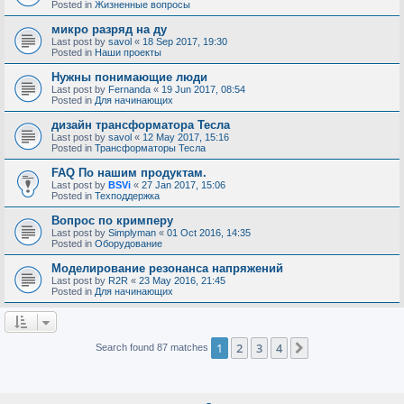
Posted in
Жизненные вопросы
микро разряд на ду
Last post by
savol
«
18 Sep 2017, 19:30
Posted in
Наши проекты
Нужны понимающие люди
Last post by
Fernanda
«
19 Jun 2017, 08:54
Posted in
Для начинающих
дизайн трансформатора Тесла
Last post by
savol
«
12 May 2017, 15:16
Posted in
Трансформаторы Тесла
FAQ По нашим продуктам.
Last post by
BSVi
«
27 Jan 2017, 15:06
Posted in
Техподдержка
Вопрос по кримперу
Last post by
Simplyman
«
01 Oct 2016, 14:35
Posted in
Оборудование
Моделирование резонанса напряжений
Last post by
R2R
«
23 May 2016, 21:45
Posted in
Для начинающих
1
2
3
4
Next
Search found 87 matches