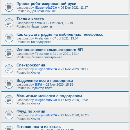
Проект роботизированной руки
Last post by
iEugene0x7CA
«
06 Dec 2021, 11:27
Posted in
Для начинающих
Тесла е класса
Last post by
savol
«
12 Oct 2021, 16:19
Posted in
Наши проекты
Как слушать радио на мобильных телефонах.
Last post by
Firelander
«
07 Jul 2021, 13:54
Posted in
Техподдержка
Использование компьютерного БП
Last post by
Firelander
«
21 Jun 2021, 14:14
Posted in
Силовая электроника
Спектроскопия
Last post by
iEugene0x7CA
«
27 Nov 2020, 20:17
Posted in
Химия
Выделение всего проводника
Last post by
BSVi
«
02 Nov 2020, 18:15
Posted in
Редактор плат
Магнитные мешалки с подогревом
Last post by
iEugene0x7CA
«
17 May 2020, 02:34
Posted in
Химия
Флуд по химии
Last post by
iEugene0x7CA
«
12 May 2020, 10:26
Posted in
Химия
Готовая плата из китая.