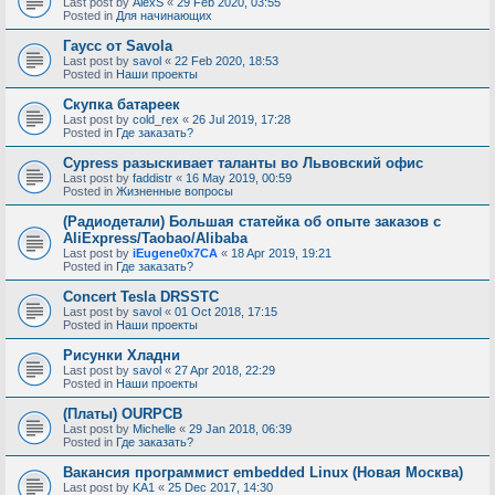
Last post by
AlexS
«
29 Feb 2020, 03:55
Posted in
Для начинающих
Гаусс от Savola
Last post by
savol
«
22 Feb 2020, 18:53
Posted in
Наши проекты
Скупка батареек
Last post by
cold_rex
«
26 Jul 2019, 17:28
Posted in
Где заказать?
Cypress разыскивает таланты во Львовский офис
Last post by
faddistr
«
16 May 2019, 00:59
Posted in
Жизненные вопросы
(Радиодетали) Большая статейка об опыте заказов с
AliExpress/Taobao/Alibaba
Last post by
iEugene0x7CA
«
18 Apr 2019, 19:21
Posted in
Где заказать?
Concert Tesla DRSSTC
Last post by
savol
«
01 Oct 2018, 17:15
Posted in
Наши проекты
Рисунки Хладни
Last post by
savol
«
27 Apr 2018, 22:29
Posted in
Наши проекты
(Платы) OURPCB
Last post by
Michelle
«
29 Jan 2018, 06:39
Posted in
Где заказать?
Вакансия программист embedded Linux (Новая Москва)
Last post by
KA1
«
25 Dec 2017, 14:30