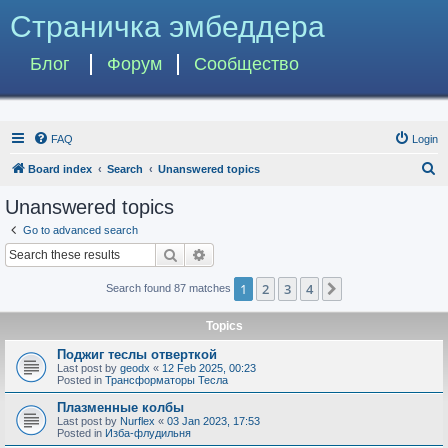
Страничка эмбеддера
Блог
Форум
Сообщество
FAQ
Login
S
Board index
Search
Unanswered topics
e
Unanswered topics
a
Go to advanced search
r
Search
Advanced search
c
1
2
3
4
Next
Search found 87 matches
h
Topics
Поджиг теслы отверткой
Last post by
geodx
«
12 Feb 2025, 00:23
Posted in
Трансформаторы Тесла
Плазменные колбы
Last post by
Nurflex
«
03 Jan 2023, 17:53
Posted in
Изба-флудильня