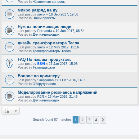
Posted in
Жизненные вопросы
микро разряд на ду
Last post by
savol
«
18 Sep 2017, 19:30
Posted in
Наши проекты
Нужны понимающие люди
Last post by
Fernanda
«
19 Jun 2017, 08:54
Posted in
Для начинающих
дизайн трансформатора Тесла
Last post by
savol
«
12 May 2017, 15:16
Posted in
Трансформаторы Тесла
FAQ По нашим продуктам.
Last post by
BSVi
«
27 Jan 2017, 15:06
Posted in
Техподдержка
Вопрос по кримперу
Last post by
Simplyman
«
01 Oct 2016, 14:35
Posted in
Оборудование
Моделирование резонанса напряжений
Last post by
R2R
«
23 May 2016, 21:45
Posted in
Для начинающих
1
2
3
4
Next
Search found 87 matches