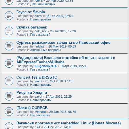
Last post by
AlexS
«
29 Feb 2020, 03:55
Posted in
Для начинающих
Гаусс от Savola
Last post by
savol
«
22 Feb 2020, 18:53
Posted in
Наши проекты
Скупка батареек
Last post by
cold_rex
«
26 Jul 2019, 17:28
Posted in
Где заказать?
Cypress разыскивает таланты во Львовский офис
Last post by
faddistr
«
16 May 2019, 00:59
Posted in
Жизненные вопросы
(Радиодетали) Большая статейка об опыте заказов с
AliExpress/Taobao/Alibaba
Last post by
iEugene0x7CA
«
18 Apr 2019, 19:21
Posted in
Где заказать?
Concert Tesla DRSSTC
Last post by
savol
«
01 Oct 2018, 17:15
Posted in
Наши проекты
Рисунки Хладни
Last post by
savol
«
27 Apr 2018, 22:29
Posted in
Наши проекты
(Платы) OURPCB
Last post by
Michelle
«
29 Jan 2018, 06:39
Posted in
Где заказать?
Вакансия программист embedded Linux (Новая Москва)
Last post by
KA1
«
25 Dec 2017, 14:30