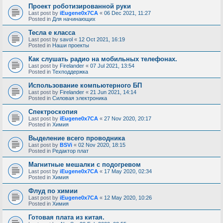
Проект роботизированной руки
Last post by
iEugene0x7CA
«
06 Dec 2021, 11:27
Posted in
Для начинающих
Тесла е класса
Last post by
savol
«
12 Oct 2021, 16:19
Posted in
Наши проекты
Как слушать радио на мобильных телефонах.
Last post by
Firelander
«
07 Jul 2021, 13:54
Posted in
Техподдержка
Использование компьютерного БП
Last post by
Firelander
«
21 Jun 2021, 14:14
Posted in
Силовая электроника
Спектроскопия
Last post by
iEugene0x7CA
«
27 Nov 2020, 20:17
Posted in
Химия
Выделение всего проводника
Last post by
BSVi
«
02 Nov 2020, 18:15
Posted in
Редактор плат
Магнитные мешалки с подогревом
Last post by
iEugene0x7CA
«
17 May 2020, 02:34
Posted in
Химия
Флуд по химии
Last post by
iEugene0x7CA
«
12 May 2020, 10:26
Posted in
Химия
Готовая плата из китая.