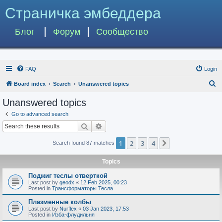
Страничка эмбеддера
Блог
Форум
Сообщество
FAQ
Login
S
Board index
Search
Unanswered topics
e
Unanswered topics
a
Go to advanced search
r
Search
Advanced search
c
1
2
3
4
Next
Search found 87 matches
h
Topics
Поджиг теслы отверткой
Last post by
geodx
«
12 Feb 2025, 00:23
Posted in
Трансформаторы Тесла
Плазменные колбы
Last post by
Nurflex
«
03 Jan 2023, 17:53
Posted in
Изба-флудильня