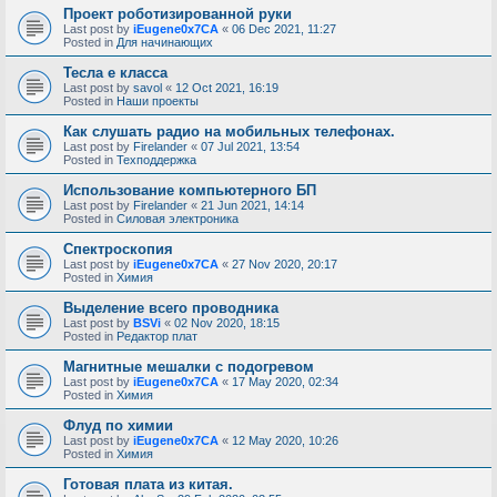
Проект роботизированной руки
Last post by
iEugene0x7CA
«
06 Dec 2021, 11:27
Posted in
Для начинающих
Тесла е класса
Last post by
savol
«
12 Oct 2021, 16:19
Posted in
Наши проекты
Как слушать радио на мобильных телефонах.
Last post by
Firelander
«
07 Jul 2021, 13:54
Posted in
Техподдержка
Использование компьютерного БП
Last post by
Firelander
«
21 Jun 2021, 14:14
Posted in
Силовая электроника
Спектроскопия
Last post by
iEugene0x7CA
«
27 Nov 2020, 20:17
Posted in
Химия
Выделение всего проводника
Last post by
BSVi
«
02 Nov 2020, 18:15
Posted in
Редактор плат
Магнитные мешалки с подогревом
Last post by
iEugene0x7CA
«
17 May 2020, 02:34
Posted in
Химия
Флуд по химии
Last post by
iEugene0x7CA
«
12 May 2020, 10:26
Posted in
Химия
Готовая плата из китая.