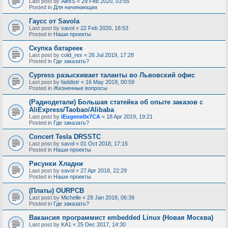
Last post by
AlexS
«
29 Feb 2020, 03:55
Posted in
Для начинающих
Гаусс от Savola
Last post by
savol
«
22 Feb 2020, 18:53
Posted in
Наши проекты
Скупка батареек
Last post by
cold_rex
«
26 Jul 2019, 17:28
Posted in
Где заказать?
Cypress разыскивает таланты во Львовский офис
Last post by
faddistr
«
16 May 2019, 00:59
Posted in
Жизненные вопросы
(Радиодетали) Большая статейка об опыте заказов с
AliExpress/Taobao/Alibaba
Last post by
iEugene0x7CA
«
18 Apr 2019, 19:21
Posted in
Где заказать?
Concert Tesla DRSSTC
Last post by
savol
«
01 Oct 2018, 17:15
Posted in
Наши проекты
Рисунки Хладни
Last post by
savol
«
27 Apr 2018, 22:29
Posted in
Наши проекты
(Платы) OURPCB
Last post by
Michelle
«
29 Jan 2018, 06:39
Posted in
Где заказать?
Вакансия программист embedded Linux (Новая Москва)
Last post by
KA1
«
25 Dec 2017, 14:30