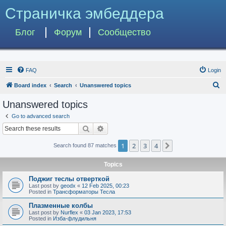
Страничка эмбеддера
Блог
Форум
Сообщество
FAQ
Login
S
Board index
Search
Unanswered topics
e
Unanswered topics
a
Go to advanced search
r
Search
Advanced search
c
1
2
3
4
Next
Search found 87 matches
h
Topics
Поджиг теслы отверткой
Last post by
geodx
«
12 Feb 2025, 00:23
Posted in
Трансформаторы Тесла
Плазменные колбы
Last post by
Nurflex
«
03 Jan 2023, 17:53
Posted in
Изба-флудильня