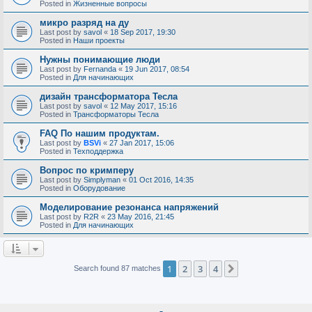
Posted in
Жизненные вопросы
микро разряд на ду
Last post by
savol
«
18 Sep 2017, 19:30
Posted in
Наши проекты
Нужны понимающие люди
Last post by
Fernanda
«
19 Jun 2017, 08:54
Posted in
Для начинающих
дизайн трансформатора Тесла
Last post by
savol
«
12 May 2017, 15:16
Posted in
Трансформаторы Тесла
FAQ По нашим продуктам.
Last post by
BSVi
«
27 Jan 2017, 15:06
Posted in
Техподдержка
Вопрос по кримперу
Last post by
Simplyman
«
01 Oct 2016, 14:35
Posted in
Оборудование
Моделирование резонанса напряжений
Last post by
R2R
«
23 May 2016, 21:45
Posted in
Для начинающих
1
2
3
4
Next
Search found 87 matches