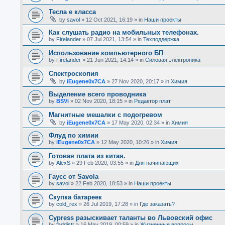
Тесла е класса
by
savol
»
12 Oct 2021, 16:19
» in
Наши проекты
Как слушать радио на мобильных телефонах.
by
Firelander
»
07 Jul 2021, 13:54
» in
Техподдержка
Использование компьютерного БП
by
Firelander
»
21 Jun 2021, 14:14
» in
Силовая электроника
Спектроскопия
by
iEugene0x7CA
»
27 Nov 2020, 20:17
» in
Химия
Выделение всего проводника
by
BSVi
»
02 Nov 2020, 18:15
» in
Редактор плат
Магнитные мешалки с подогревом
by
iEugene0x7CA
»
17 May 2020, 02:34
» in
Химия
Флуд по химии
by
iEugene0x7CA
»
12 May 2020, 10:26
» in
Химия
Готовая плата из китая.
by
AlexS
»
29 Feb 2020, 03:55
» in
Для начинающих
Гаусс от Savola
by
savol
»
22 Feb 2020, 18:53
» in
Наши проекты
Скупка батареек
by
cold_rex
»
26 Jul 2019, 17:28
» in
Где заказать?
Cypress разыскивает таланты во Львовский офис
by
faddistr
»
16 May 2019, 00:59
» in
Жизненные вопросы