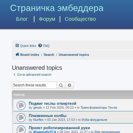
Страничка эмбеддера
Блог
Форум
Сообщество
Quick links
FAQ
Board index
Search
Unanswered topics
Unanswered topics
Go to advanced search
Search
Advanced search
TOPICS
Поджиг теслы отверткой
by
geodx
»
12 Feb 2025, 00:23
» in
Трансформаторы Тесла
Плазменные колбы
by
Nurflex
»
03 Jan 2023, 17:53
» in
Изба-флудильня
Проект роботизированной руки
by
iEugene0x7CA
»
06 Dec 2021, 11:27
» in
Для начинающих