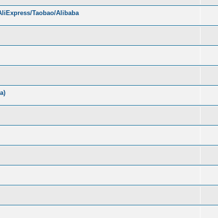
liExpress/Taobao/Alibaba
а)