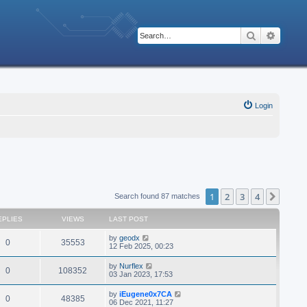
Search
Advanc
Login
1
2
3
4
Next
Search found 87 matches
EPLIES
VIEWS
LAST POST
by
geodx
0
35553
12 Feb 2025, 00:23
by
Nurflex
0
108352
03 Jan 2023, 17:53
by
iEugene0x7CA
0
48385
06 Dec 2021, 11:27