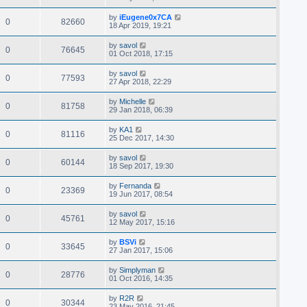
by
iEugene0x7CA
0
82660
18 Apr 2019, 19:21
by
savol
0
76645
01 Oct 2018, 17:15
by
savol
0
77593
27 Apr 2018, 22:29
by
Michelle
0
81758
29 Jan 2018, 06:39
by
KA1
0
81116
25 Dec 2017, 14:30
by
savol
0
60144
18 Sep 2017, 19:30
by
Fernanda
0
23369
19 Jun 2017, 08:54
by
savol
0
45761
12 May 2017, 15:16
by
BSVi
0
33645
27 Jan 2017, 15:06
by
Simplyman
0
28776
01 Oct 2016, 14:35
by
R2R
0
30344
23 May 2016, 21:45