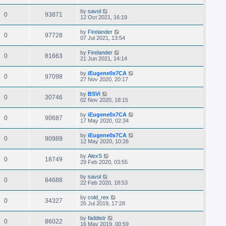
by
savol
0
93871
12 Oct 2021, 16:19
by
Firelander
0
97728
07 Jul 2021, 13:54
by
Firelander
0
81663
21 Jun 2021, 14:14
by
iEugene0x7CA
0
97098
27 Nov 2020, 20:17
by
BSVi
0
30746
02 Nov 2020, 18:15
by
iEugene0x7CA
0
90687
17 May 2020, 02:34
by
iEugene0x7CA
0
90989
12 May 2020, 10:26
by
AlexS
0
18749
29 Feb 2020, 03:55
by
savol
0
84688
22 Feb 2020, 18:53
by
cold_rex
0
34327
26 Jul 2019, 17:28
by
faddistr
0
86022
16 May 2019, 00:59