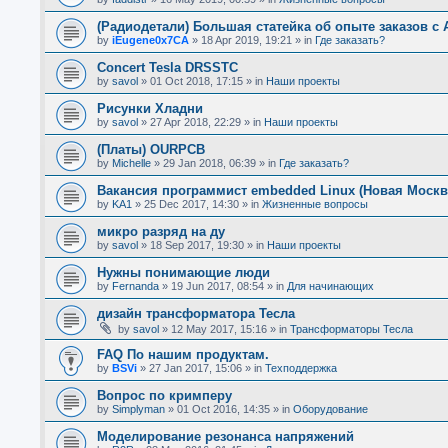
(Радиодетали) Большая статейка об опыте заказов с A
by
iEugene0x7CA
»
18 Apr 2019, 19:21
» in
Где заказать?
Concert Tesla DRSSTC
by
savol
»
01 Oct 2018, 17:15
» in
Наши проекты
Рисунки Хладни
by
savol
»
27 Apr 2018, 22:29
» in
Наши проекты
(Платы) OURPCB
by
Michelle
»
29 Jan 2018, 06:39
» in
Где заказать?
Вакансия программист embedded Linux (Новая Москв
by
KA1
»
25 Dec 2017, 14:30
» in
Жизненные вопросы
микро разряд на ду
by
savol
»
18 Sep 2017, 19:30
» in
Наши проекты
Нужны понимающие люди
by
Fernanda
»
19 Jun 2017, 08:54
» in
Для начинающих
дизайн трансформатора Тесла
by
savol
»
12 May 2017, 15:16
» in
Трансформаторы Тесла
FAQ По нашим продуктам.
by
BSVi
»
27 Jan 2017, 15:06
» in
Техподдержка
Вопрос по кримперу
by
Simplyman
»
01 Oct 2016, 14:35
» in
Оборудование
Моделирование резонанса напряжений